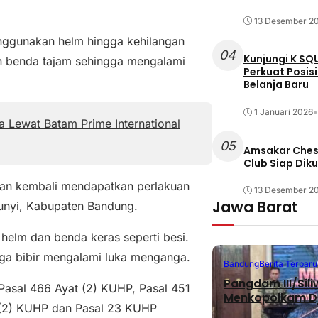
13 Desember 2
nggunakan helm hingga kehilangan
04
Kunjungi K SQ
n benda tajam sehingga mengalami
Perkuat Posis
Belanja Baru
1 Januari 2026
•
 Lewat Batam Prime International
05
Amsakar Chess
Club Siap Dik
ban kembali mendapatkan perlakuan
13 Desember 2
Jawa Barat
eunyi, Kabupaten Bandung.
helm dan benda keras seperti besi.
ga bibir mengalami luka menganga.
Bandung
Berita Terbaru
Pangdam III/Sil
 Pasal 466 Ayat (2) KUHP, Pasal 451
Menkopolkam D
 (2) KUHP dan Pasal 23 KUHP