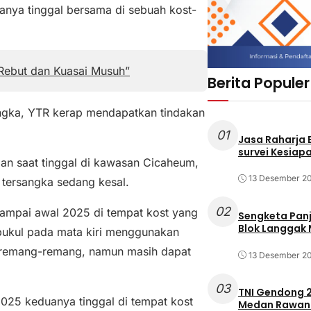
anya tinggal bersama di sebuah kost-
 Rebut dan Kuasai Musuh”
Berita Populer
ngka, YTR kerap mendapatkan tindakan
01
Jasa Raharja
survei Kesiapa
an saat tinggal di kawasan Cicaheum,
13 Desember 2
 tersangka sedang kesal.
02
ampai awal 2025 di tempat kost yang
Sengketa Pan
Blok Langgak
pukul pada mata kiri menggunakan
i remang-remang, namun masih dapat
13 Desember 2
03
TNI Gendong 2
025 keduanya tinggal di tempat kost
Medan Rawan 