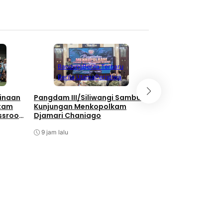
Berita Terbaru
Berita Utama
Li
Bandung
Berita Terbaru
Nasional
Berita Utama
Peristiwa
Bukan Hanya Soal
inaan
Pangdam III/Siliwangi Sambut
Pembangunan, TNI
atam
Kunjungan Menkopolkam
Kebersamaan Di 
ssroot
Djamari Chaniago
Watuduwur
al 2026
9 jam lalu
9 jam lalu