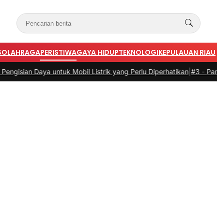
S
OLAHRAGA
PERISTIWA
GAYA HIDUP
TEKNOLOGI
KEPULAUAN RIAU
tuk Mobil Listrik yang Perlu Diperhatikan
|
#3 -
Panduan Belanja Onli