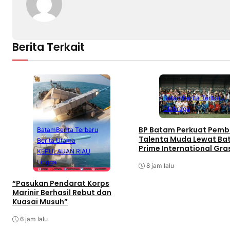
Berita Terkait
Batam
Berita Terbaru
Olahraga
BP Batam Perkuat Pemb
Batam
Berita Terbaru
Talenta Muda Lewat B
Berita Utama
Prime International Gra
KEPULAUAN RIAU
Football sebagai Festiv
Lingga
8 jam lalu
“Pasukan Pendarat Korps
Marinir Berhasil Rebut dan
Kuasai Musuh”
6 jam lalu