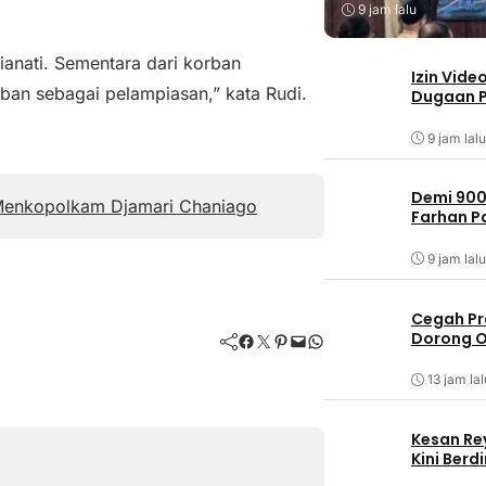
9 jam lalu
anati. Sementara dari korban
Izin Vide
rban sebagai pelampiasan,” kata Rudi.
Dugaan P
9 jam lalu
Demi 900
 Menkopolkam Djamari Chaniago
Farhan 
9 jam lalu
Cegah Pr
Dorong O
Facebook
Twitter
Pinterest
Mail
WhatsApp
13 jam lal
Kesan Re
Kini Ber