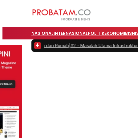
NASIONAL
INTERNASIONAL
POLITIK
EKONOMI
BISNI
kerja dari Rumah
|
#2 -
Masalah Utama Infrastruktur Pengisian Daya un