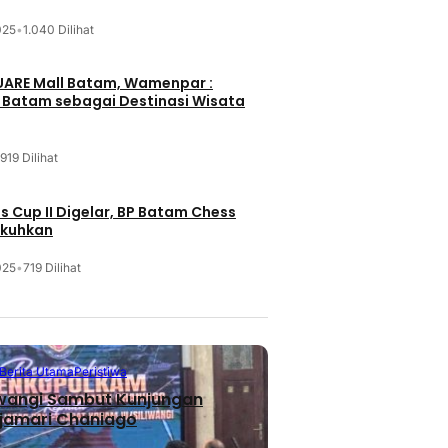
025
•
1.040 Dilihat
UARE Mall Batam, Wamenpar :
i Batam sebagai Destinasi Wisata
919 Dilihat
 Cup II Digelar, BP Batam Chess
ukuhkan
025
•
719 Dilihat
Berita Utama
Peristiwa
iwangi Sambut Kunjungan
jamari Chaniago