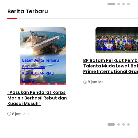
Berita Terbaru
Batam
Berita Terbaru
Olahraga
BP Batam Perkuat Pemb
Batam
Berita Terbaru
Talenta Muda Lewat B
Berita Utama
Prime International Gra
KEPULAUAN RIAU
Football sebagai Festiv
Lingga
8 jam lalu
“Pasukan Pendarat Korps
Marinir Berhasil Rebut dan
Kuasai Musuh”
6 jam lalu