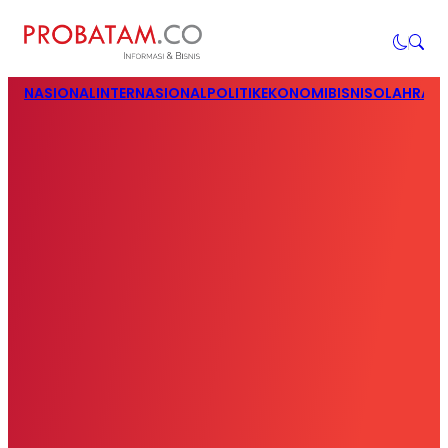
NASIONAL
INTERNASIONAL
POLITIK
EKONOMI
BISNIS
OLAHRAG