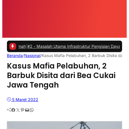
ah
|
#2 -
Masalah Utama Infrastruktur Pengisian Daya untuk Mobil List
Beranda
/
Nasional
/
Kasus Mafia Pelabuhan, 2 Barbuk Disita dari
Kasus Mafia Pelabuhan, 2
Barbuk Disita dari Bea Cukai
Jawa Tengah
5 Maret 2022
Facebook
Twitter
Pinterest
Mail
WhatsApp