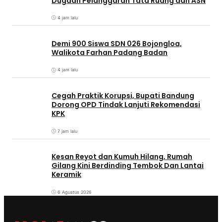
Dugaan Pelanggaran Tata Ruang dan ASN
4 jam lalu
Demi 900 Siswa SDN 026 Bojongloa,
Walikota Farhan Padang Badan
4 jam lalu
Cegah Praktik Korupsi, Bupati Bandung
Dorong OPD Tindak Lanjuti Rekomendasi
KPK
7 jam lalu
Kesan Reyot dan Kumuh Hilang, Rumah
Gilang Kini Berdinding Tembok Dan Lantai
Keramik
6 Agustus 2026