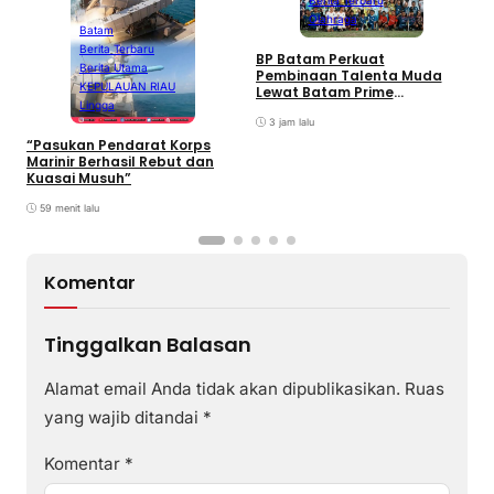
Berita Terbaru
Olahraga
Batam
Berita Terbaru
BP Batam Perkuat
P
Berita Utama
Pembinaan Talenta Muda
S
KEPULAUAN RIAU
Lewat Batam Prime
M
Lingga
International Grassroot
C
Football sebagai Festival
3 jam lalu
2026
“Pasukan Pendarat Korps
Marinir Berhasil Rebut dan
Kuasai Musuh”
59 menit lalu
Komentar
Tinggalkan Balasan
Alamat email Anda tidak akan dipublikasikan.
Ruas
yang wajib ditandai
*
Komentar
*