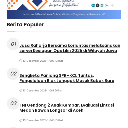
Berita Populer
01
Jasa Raharja Bersama korlantas melaksanakan
survei Kesiapan Ops Lilin 2025 di Wilayah Jawa
13 Desember 2025
•
1.093 Dilihat
02
Sengketa Panjang SPR–KCL Tuntas,
Pengelolaan Blok Langgak Masuk Babak Baru
13 Desember 2025
•
1.081 Dilihat
03
TNI Gendong 2 Anak Kembar, Evakuasi Lintasi
Medan Rawan Longsor di Aceh
13 Desember 2025
•
1.040 Dilihat