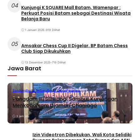
04
Kunjungi K SQUARE Mall Batam, Wamenpar :
Perkuat Posisi Batam sebagai Destinasi Wisata
Belanja Baru
1 Januari 2026
•
919 Dilihat
05
Amsakar Chess Cup II Digelar, BP Batam Chess
Club Siap Dikukuhkan
13 Desember 2025
•
719 Dilihat
Jawa Barat
Bandung
Berita Terbaru
Berita Utama
Peristiwa
Pangdam III/Siliwangi Sambut Kunjungan
Menkopolkam Djamari Chaniago
3 jam lalu
Izin Videotron Dibekukan, Wali Kota Selidiki