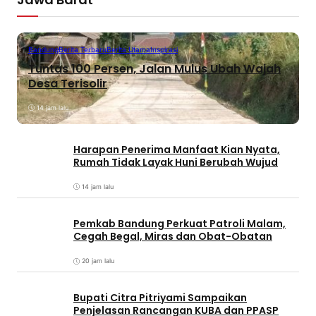
Bandung
Berita Terbaru
Berita Utama
Inspirasi
Tuntas 100 Persen, Jalan Mulus Ubah Wajah
Desa Terisolir
14 jam lalu
Harapan Penerima Manfaat Kian Nyata,
Rumah Tidak Layak Huni Berubah Wujud
14 jam lalu
Pemkab Bandung Perkuat Patroli Malam,
Cegah Begal, Miras dan Obat-Obatan
20 jam lalu
Bupati Citra Pitriyami Sampaikan
Penjelasan Rancangan KUBA dan PPASP