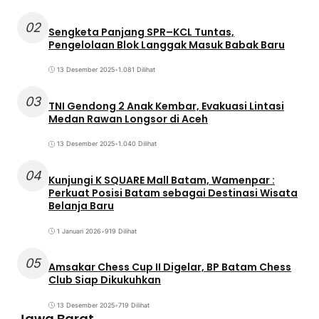
02
Sengketa Panjang SPR–KCL Tuntas,
Pengelolaan Blok Langgak Masuk Babak Baru
13 Desember 2025
•
1.081 Dilihat
03
TNI Gendong 2 Anak Kembar, Evakuasi Lintasi
Medan Rawan Longsor di Aceh
13 Desember 2025
•
1.040 Dilihat
04
Kunjungi K SQUARE Mall Batam, Wamenpar :
Perkuat Posisi Batam sebagai Destinasi Wisata
Belanja Baru
1 Januari 2026
•
919 Dilihat
05
Amsakar Chess Cup II Digelar, BP Batam Chess
Club Siap Dikukuhkan
13 Desember 2025
•
719 Dilihat
Jawa Barat