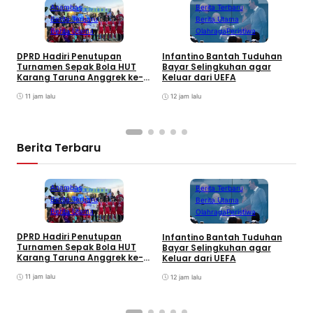
Anambas
Berita Terbaru
Berita Terbaru
Berita Utama
Berita Utama
Olahraga
Peristiwa
DPRD Hadiri Penutupan
Infantino Bantah Tuduhan
Turnamen Sepak Bola HUT
Bayar Selingkuhan agar
K
Karang Taruna Anggrek ke-
Keluar dari UEFA
T
24 di Air Asuk
V
11 jam lalu
12 jam lalu
Berita Terbaru
Anambas
Berita Terbaru
Berita Terbaru
Berita Utama
Berita Utama
Olahraga
Peristiwa
DPRD Hadiri Penutupan
Infantino Bantah Tuduhan
Turnamen Sepak Bola HUT
Bayar Selingkuhan agar
K
Karang Taruna Anggrek ke-
Keluar dari UEFA
T
24 di Air Asuk
V
11 jam lalu
12 jam lalu