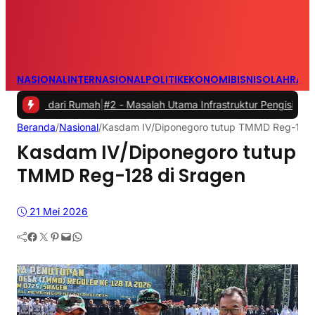
NASIONAL
INTERNASIONAL
POLITIK
EKONOMI
BISNIS
OLAHRAG
ari Rumah
|
#2 -
Masalah Utama Infrastruktur Pengisian Daya untuk Mob
Beranda
/
Nasional
/
Kasdam IV/Diponegoro tutup TMMD Reg-128 
Kasdam IV/Diponegoro tutup
TMMD Reg-128 di Sragen
21 Mei 2026
Facebook
Twitter
Pinterest
Mail
WhatsApp