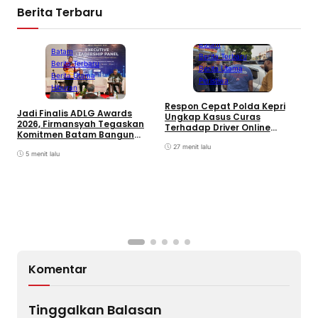
Berita Terbaru
Batam
Batam
Berita Terbaru
Berita Terbaru
Berita Utama
Berita Utama
Peristiwa
Hiburan
D
Respon Cepat Polda Kepri
Jadi Finalis ADLG Awards
P
Ungkap Kasus Curas
2026, Firmansyah Tegaskan
K
Terhadap Driver Online
Komitmen Batam Bangun
L
Mazim, Pelaku Ditangkap
Pemerintahan Digital
O
27 menit lalu
5 menit lalu
Komentar
Tinggalkan Balasan