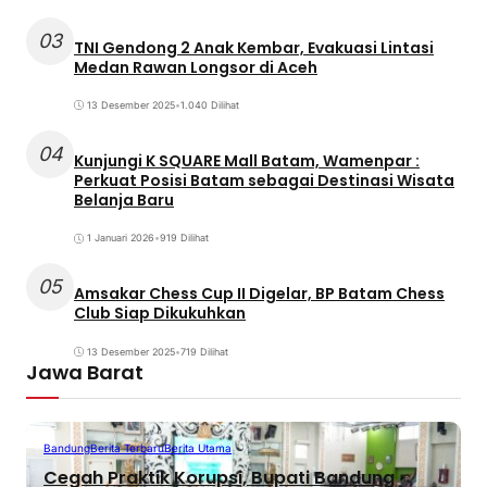
03
TNI Gendong 2 Anak Kembar, Evakuasi Lintasi
Medan Rawan Longsor di Aceh
13 Desember 2025
•
1.040 Dilihat
04
Kunjungi K SQUARE Mall Batam, Wamenpar :
Perkuat Posisi Batam sebagai Destinasi Wisata
Belanja Baru
1 Januari 2026
•
919 Dilihat
05
Amsakar Chess Cup II Digelar, BP Batam Chess
Club Siap Dikukuhkan
13 Desember 2025
•
719 Dilihat
Jawa Barat
Bandung
Berita Terbaru
Berita Utama
Cegah Praktik Korupsi, Bupati Bandung