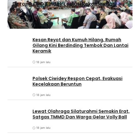
Dorong OPD Tindak Lanjuti Rekomendasi
KPK
1 jam lalu
Kesan Reyot dan Kumuh Hilang, Rumah
Gilang Kini Berdinding Tembok Dan Lantai
Keramik
18 jam lalu
Polsek Ciwidey Respon Cepat, Evakuasi
Kecelakaan Beruntun
18 jam lalu
Lewat Olahraga Silaturahmi Semakin Erat,
Satgas TMMD Dan Warga Gelar Volly Ball
18 jam lalu