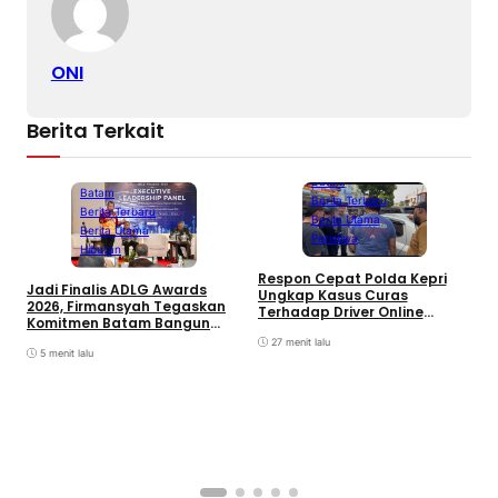
ONI
Berita Terkait
Batam
Batam
Berita Terbaru
Berita Terbaru
Berita Utama
Berita Utama
Peristiwa
Hiburan
D
Respon Cepat Polda Kepri
Jadi Finalis ADLG Awards
P
Ungkap Kasus Curas
2026, Firmansyah Tegaskan
K
Terhadap Driver Online
Komitmen Batam Bangun
L
Mazim, Pelaku Ditangkap
Pemerintahan Digital
O
27 menit lalu
5 menit lalu