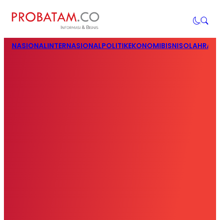
NASIONAL
INTERNASIONAL
POLITIK
EKONOMI
BISNIS
OLAHRAG