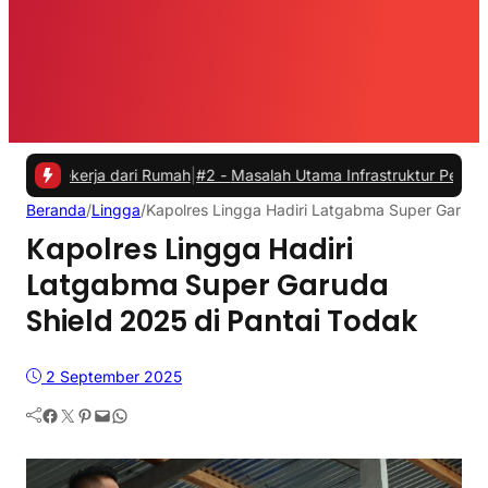
erja dari Rumah
|
#2 -
Masalah Utama Infrastruktur Pengisian Daya un
Beranda
/
Lingga
/
Kapolres Lingga Hadiri Latgabma Super Garuda
Kapolres Lingga Hadiri
Latgabma Super Garuda
Shield 2025 di Pantai Todak
2 September 2025
Facebook
Twitter
Pinterest
Mail
WhatsApp