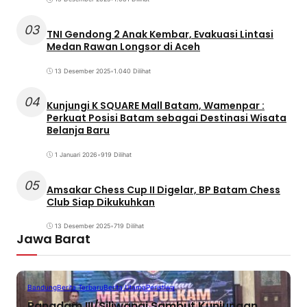
03
TNI Gendong 2 Anak Kembar, Evakuasi Lintasi
Medan Rawan Longsor di Aceh
13 Desember 2025
•
1.040 Dilihat
04
Kunjungi K SQUARE Mall Batam, Wamenpar :
Perkuat Posisi Batam sebagai Destinasi Wisata
Belanja Baru
1 Januari 2026
•
919 Dilihat
05
Amsakar Chess Cup II Digelar, BP Batam Chess
Club Siap Dikukuhkan
13 Desember 2025
•
719 Dilihat
Jawa Barat
Bandung
Berita Terbaru
Berita Utama
Peristiwa
Pangdam III/Siliwangi Sambut Kunjungan