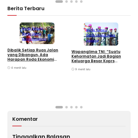
Berita Terbaru
Berita Terbaru
Berita Terbaru
Berita Utama
Berita Utama
Lingga
Ekonomi
Inspirasi
Nasional
Dibalik Setiap Ruas Jalan
B
Wapanglima TNI: “Suatu
yang Dibangun, Ada
2
Kehormatan Jadi Bagian
Harapan Roda Ekonomi
M
Keluarga Besar Koprs
Bergerak Cepat
Marinir”
4 menit lalu
9 menit lalu
Komentar
Tinggalkan Balasan