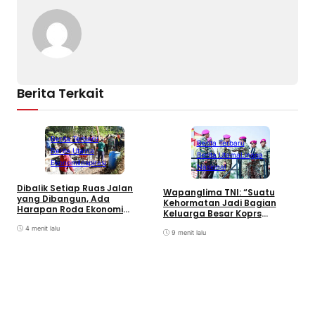
Berita Terkait
Berita Terbaru
Berita Terbaru
Berita Utama
Berita Utama
Lingga
Ekonomi
Inspirasi
Nasional
Dibalik Setiap Ruas Jalan
B
Wapanglima TNI: “Suatu
yang Dibangun, Ada
2
Kehormatan Jadi Bagian
Harapan Roda Ekonomi
M
Keluarga Besar Koprs
Bergerak Cepat
Marinir”
4 menit lalu
9 menit lalu