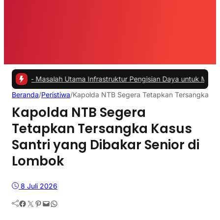
asalah Utama Infrastruktur Pengisian Daya untuk Mobil Listrik yang 
Beranda
/
Peristiwa
/
Kapolda NTB Segera Tetapkan Tersangka Kas
Kapolda NTB Segera
Tetapkan Tersangka Kasus
Santri yang Dibakar Senior di
Lombok
8 Juli 2026
Facebook
Twitter
Pinterest
Mail
WhatsApp