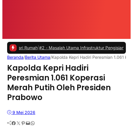
i Rumah
|
#2 -
Masalah Utama Infrastruktur Pengisian Daya untuk Mobil
Beranda
/
Berita Utama
/
Kapolda Kepri Hadiri Peresmian 1.061 Ko
Kapolda Kepri Hadiri
Peresmian 1.061 Koperasi
Merah Putih Oleh Presiden
Prabowo
9 Mei 2026
Facebook
Twitter
Pinterest
Mail
WhatsApp