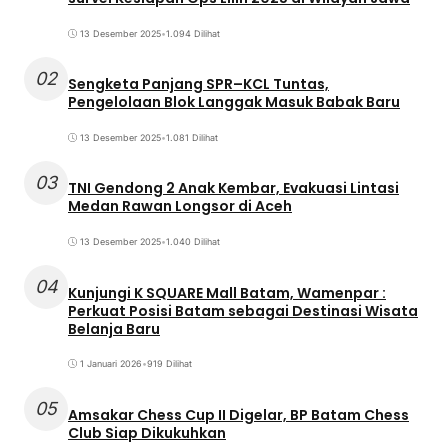
13 Desember 2025
•
1.094 Dilihat
02
Sengketa Panjang SPR–KCL Tuntas,
Pengelolaan Blok Langgak Masuk Babak Baru
13 Desember 2025
•
1.081 Dilihat
03
TNI Gendong 2 Anak Kembar, Evakuasi Lintasi
Medan Rawan Longsor di Aceh
13 Desember 2025
•
1.040 Dilihat
04
Kunjungi K SQUARE Mall Batam, Wamenpar :
Perkuat Posisi Batam sebagai Destinasi Wisata
Belanja Baru
1 Januari 2026
•
919 Dilihat
05
Amsakar Chess Cup II Digelar, BP Batam Chess
Club Siap Dikukuhkan