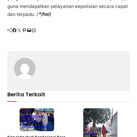
guna mendapatkan pelayanan kepolisian secara cepat
dan terpadu. (
*/hel)
Facebook
Twitter
Pinterest
Mail
WhatsApp
Berita Terkait
Batam
Berita Terbaru
Berita Utama
KEPULAUAN RIAU
Batam