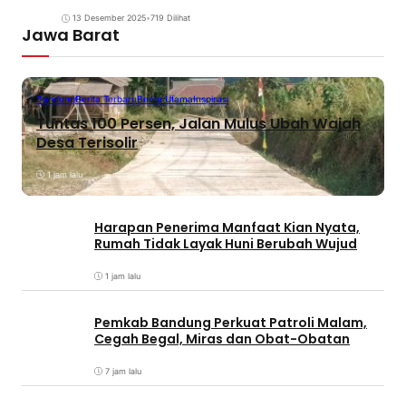
13 Desember 2025
•
719 Dilihat
Jawa Barat
Bandung
Berita Terbaru
Berita Utama
Inspirasi
Tuntas 100 Persen, Jalan Mulus Ubah Wajah
Desa Terisolir
1 jam lalu
Harapan Penerima Manfaat Kian Nyata,
Rumah Tidak Layak Huni Berubah Wujud
1 jam lalu
Pemkab Bandung Perkuat Patroli Malam,
Cegah Begal, Miras dan Obat-Obatan
7 jam lalu