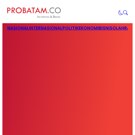
NASIONAL
INTERNASIONAL
POLITIK
EKONOMI
BISNIS
OLAHRAG