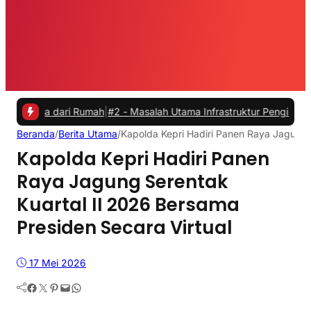
dari Rumah
|
#2 -
Masalah Utama Infrastruktur Pengisian Daya untuk Mo
Beranda
/
Berita Utama
/
Kapolda Kepri Hadiri Panen Raya Jagung 
Kapolda Kepri Hadiri Panen
Raya Jagung Serentak
Kuartal II 2026 Bersama
Presiden Secara Virtual
17 Mei 2026
Facebook
Twitter
Pinterest
Mail
WhatsApp