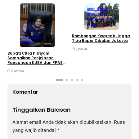
Berita Terbaru
Berita Utama
KEPULAUAN RIAU
Lingga
Bandung
Berita Terbaru
Rombongan Kwarcab Lingga
Berita Utama
Tiba Buper Cibubur Jakarta
K
Nasional
d
2 jam lalu
T
Bupati Citra Pitriyami
D
Sampaikan Penjelasan
I
Rancangan KUBA dan PPASP
S
Tahun 2026
2 jam lalu
Komentar
Tinggalkan Balasan
Alamat email Anda tidak akan dipublikasikan.
Ruas
yang wajib ditandai
*