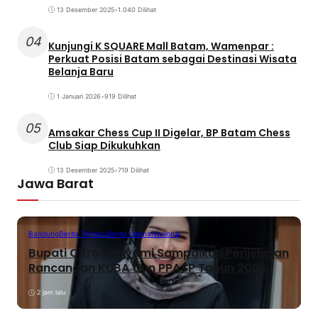
13 Desember 2025
•
1.040 Dilihat
04
Kunjungi K SQUARE Mall Batam, Wamenpar :
Perkuat Posisi Batam sebagai Destinasi Wisata
Belanja Baru
1 Januari 2026
•
919 Dilihat
05
Amsakar Chess Cup II Digelar, BP Batam Chess
Club Siap Dikukuhkan
13 Desember 2025
•
719 Dilihat
Jawa Barat
Bandung
Berita Terbaru
Berita Utama
Nasional
Bupati Citra Pitriyami Sampaikan Penjelasan
Rancangan KUBA dan PPASP Tahun 2026
2 jam lalu