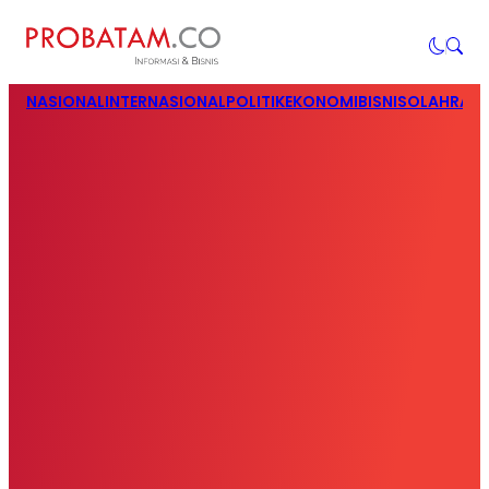
NASIONAL
INTERNASIONAL
POLITIK
EKONOMI
BISNIS
OLAHRAG