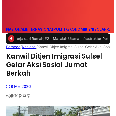
NASIONAL
INTERNASIONAL
POLITIK
EKONOMI
BISNIS
OLAHRAG
ja dari Rumah
|
#2 -
Masalah Utama Infrastruktur Pengisian Daya untu
Beranda
/
Nasional
/
Kanwil Ditjen Imigrasi Sulsel Gelar Aksi Sosia
Kanwil Ditjen Imigrasi Sulsel
Gelar Aksi Sosial Jumat
Berkah
9 Mei 2026
Facebook
Twitter
Pinterest
Mail
WhatsApp