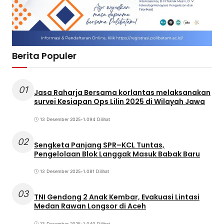
Berita Populer
01
Jasa Raharja Bersama korlantas melaksanakan
survei Kesiapan Ops Lilin 2025 di Wilayah Jawa
13 Desember 2025
•
1.094 Dilihat
02
Sengketa Panjang SPR–KCL Tuntas,
Pengelolaan Blok Langgak Masuk Babak Baru
13 Desember 2025
•
1.081 Dilihat
03
TNI Gendong 2 Anak Kembar, Evakuasi Lintasi
Medan Rawan Longsor di Aceh
13 Desember 2025
•
1.040 Dilihat