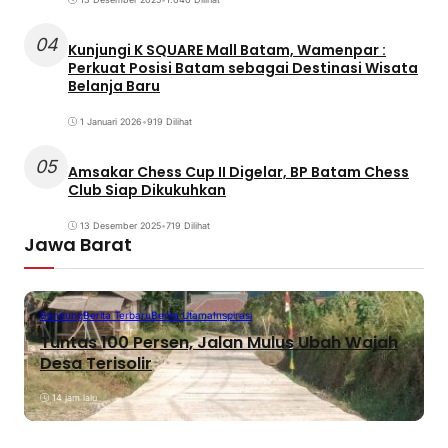
04
Kunjungi K SQUARE Mall Batam, Wamenpar :
Perkuat Posisi Batam sebagai Destinasi Wisata
Belanja Baru
1 Januari 2026
•
919 Dilihat
05
Amsakar Chess Cup II Digelar, BP Batam Chess
Club Siap Dikukuhkan
13 Desember 2025
•
719 Dilihat
Jawa Barat
Bandung
Berita Terbaru
Berita Utama
Inspirasi
Tuntas 100 Persen, Jalan Mulus Ubah Wajah
Desa Terisolir
14 jam lalu