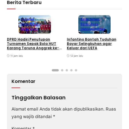
Berita Terbaru
Anambas
Berita Terbaru
Berita Terbaru
Berita Utama
Berita Utama
Olahraga
Peristiwa
DPRD Hadiri Penutupan
Infantino Bantah Tuduhan
Turnamen Sepak Bola HUT
Bayar Selingkuhan agar
K
Karang Taruna Anggrek ke-
Keluar dari UEFA
T
24 di Air Asuk
V
11 jam lalu
12 jam lalu
Komentar
Tinggalkan Balasan
Alamat email Anda tidak akan dipublikasikan.
Ruas
yang wajib ditandai
*
Komentar
*