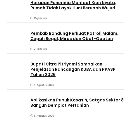
Harapan Penerima Manfaat Kian Nyata,
Rumah Tidak Layak Huni Berubah Wujud
15 jam lalu
Pemkab Bandung Perkuat Patroli Malam,
Cegah Begal, Miras dan Obat-Obatan
21 jam lalu
Bupati Citra Pitriyami Sampaikan
Penjelasan Rancangan KUBA dan PPASP
Tahun 2026
9 Agustus 2026
Aplikasikan Pupuk Kosasih, Satgas Sektor 8
Bangun Demplot Pertanian
8 Agustus 2026