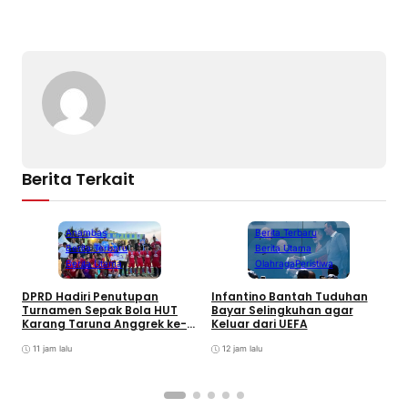
Berita Terkait
Anambas
Berita Terbaru
Berita Terbaru
Berita Utama
Berita Utama
Olahraga
Peristiwa
DPRD Hadiri Penutupan
Infantino Bantah Tuduhan
Turnamen Sepak Bola HUT
Bayar Selingkuhan agar
K
Karang Taruna Anggrek ke-
Keluar dari UEFA
T
24 di Air Asuk
V
11 jam lalu
12 jam lalu