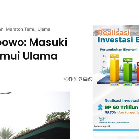
n, Maraton Temui Ulama
owo: Masuki
emui Ulama
Facebook
Twitter
Pinterest
Mail
WhatsApp