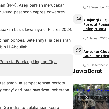
unan (PPP). Asep bahkan merupakan
13 Desember 2
endukung pasangan capres-cawapres
04
Kunjungi K SQ
Perkuat Posis
Belanja Baru
upakan basis lawannya di Pilpres 2024.
1 Januari 2026
•
inan ponpes. Setelahnya, ia berziarah
bin H Abdullah.
05
Amsakar Chess
Club Siap Dik
Polresta Barelang Ungkap Tiga
13 Desember 2
Jawa Barat
salaman. Ia sempat terlihat berfoto
 gemoy’ dari para santriwati beberapa
Bandung
Berita Terbaru
Aplikasikan Pup
Bangun Demplot
 Gerindra itu belakangan kerap