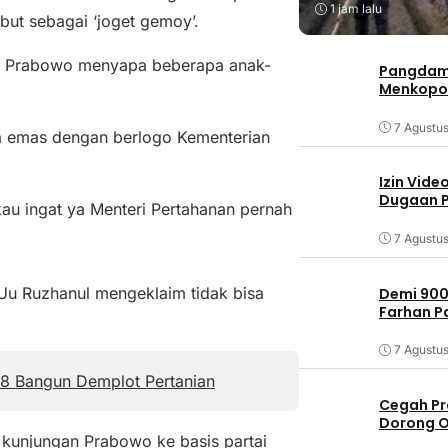
1 jam lalu
but sebagai ‘joget gemoy’.
n, Prabowo menyapa beberapa anak-
Pangdam 
Menkopo
7 Agustu
a emas dengan berlogo Kementerian
Izin Vide
Dugaan P
kau ingat ya Menteri Pertahanan pernah
7 Agustu
 Uu Ruzhanul mengeklaim tidak bisa
Demi 900
Farhan 
7 Agustu
 8 Bangun Demplot Pertanian
Cegah Pr
Dorong O
kunjungan Prabowo ke basis partai