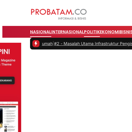
NASIONAL
INTERNASIONAL
POLITIK
EKONOMI
BISNI
 dari Rumah
|
#2 -
Masalah Utama Infrastruktur Pengisian Daya untuk 