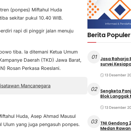
ren (ponpes) Miftahul Huda
ba sekitar pukul 10.40 WIB.
rdiri rapi di pinggir jalan menuju
Berita Populer
bowo tiba. Ia ditemani Ketua Umum
01
Jasa Raharja
 Kampanye Daerah (TKD) Jawa Barat,
survei Kesiapa
N) Rosan Perkasa Roeslani.
13 Desember 2
Wisatawan Mancanegara
02
Sengketa Pan
Blok Langgak
13 Desember 2
iftahul Huda, Asep Ahmad Mausul
03
TNI Gendong 2
ul Ulum yang juga pengasuh ponpes.
Medan Rawan 