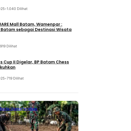
025
•
1.040 Dilihat
UARE Mall Batam, Wamenpar :
i Batam sebagai Destinasi Wisata
919 Dilihat
 Cup II Digelar, BP Batam Chess
ukuhkan
025
•
719 Dilihat
Berita Utama
Peristiwa
uk Kosasih, Satgas Sektor 8
 Pertanian