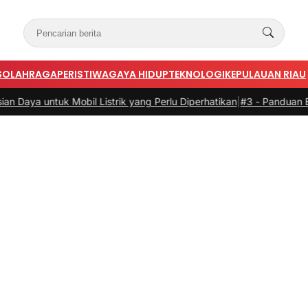
S
OLAHRAGA
PERISTIWA
GAYA HIDUP
TEKNOLOGI
KEPULAUAN RIAU
Mobil Listrik yang Perlu Diperhatikan
|
#3 -
Panduan Belanja Online C