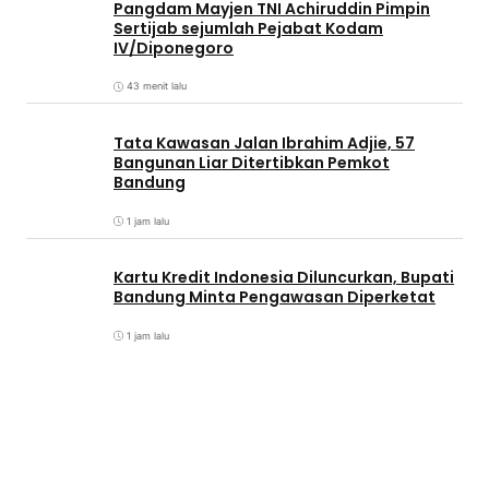
Pangdam Mayjen TNI Achiruddin Pimpin
Sertijab sejumlah Pejabat Kodam
IV/Diponegoro
43 menit lalu
Tata Kawasan Jalan Ibrahim Adjie, 57
Bangunan Liar Ditertibkan Pemkot
Bandung
1 jam lalu
Kartu Kredit Indonesia Diluncurkan, Bupati
Bandung Minta Pengawasan Diperketat
1 jam lalu