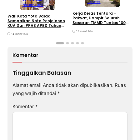
Peristiwa
Nasional
Politik
Kerja Keras Tentara –
Wali Kota Yota Balad
B
Rakyat, Hampir Seluruh
Sampaikan Nota Penjelasan
F
Sasaran TMMD Tuntas 100
KUA Dan PPAS APBD Tahun
S
Persen
2027
I
17 menit lalu
14 menit lalu
Komentar
Tinggalkan Balasan
Alamat email Anda tidak akan dipublikasikan.
Ruas
yang wajib ditandai
*
Komentar
*