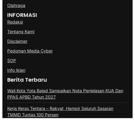
Olahraga
INFORMASI
Redaksi
Tentang Kami
Disclaimer
Pedoman Media Cyber
SOP
Info Iklan
Berita Terbaru
Wali Kota Yota Balad Sampaikan Nota Penjelasan KUA Dan
PPAS APBD Tahun 2027
Kerja Keras Tentara – Rakyat, Hampir Seluruh Sasaran
TMMD Tuntas 100 Persen
Batam Grassroot Football Festival 2026 Sukses Digelar,
Semifinalis Raih Tiket Ajang Internasional