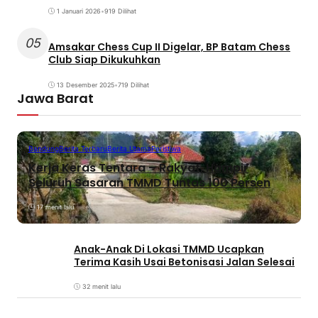
1 Januari 2026
•
919 Dilihat
05
Amsakar Chess Cup II Digelar, BP Batam Chess
Club Siap Dikukuhkan
13 Desember 2025
•
719 Dilihat
Jawa Barat
Bandung
Berita Terbaru
Berita Utama
Peristiwa
Kerja Keras Tentara – Rakyat, Hampir
Seluruh Sasaran TMMD Tuntas 100 Persen
17 menit lalu
Anak-Anak Di Lokasi TMMD Ucapkan
Terima Kasih Usai Betonisasi Jalan Selesai
32 menit lalu