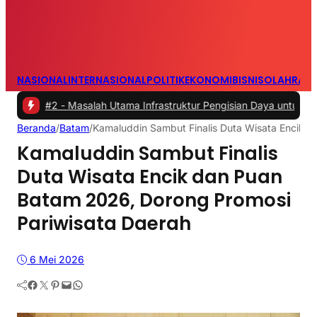
NASIONAL
INTERNASIONAL
POLITIK
EKONOMI
BISNIS
OLAHRAG
#2 -
Masalah Utama Infrastruktur Pengisian Daya untuk Mobil Listrik
Beranda
/
Batam
/
Kamaluddin Sambut Finalis Duta Wisata Encik 
Kamaluddin Sambut Finalis
Duta Wisata Encik dan Puan
Batam 2026, Dorong Promosi
Pariwisata Daerah
6 Mei 2026
Facebook
Twitter
Pinterest
Mail
WhatsApp