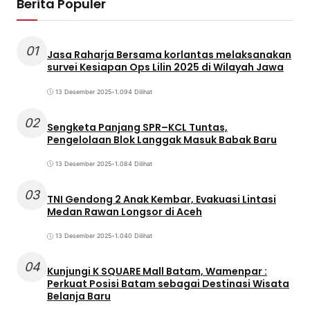
Berita Populer
01
Jasa Raharja Bersama korlantas melaksanakan
survei Kesiapan Ops Lilin 2025 di Wilayah Jawa
13 Desember 2025
•
1.094 Dilihat
02
Sengketa Panjang SPR–KCL Tuntas,
Pengelolaan Blok Langgak Masuk Babak Baru
13 Desember 2025
•
1.084 Dilihat
03
TNI Gendong 2 Anak Kembar, Evakuasi Lintasi
Medan Rawan Longsor di Aceh
13 Desember 2025
•
1.040 Dilihat
04
Kunjungi K SQUARE Mall Batam, Wamenpar :
Perkuat Posisi Batam sebagai Destinasi Wisata
Belanja Baru