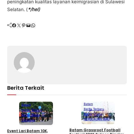
peningkatan kualitas layanan keimigrasian di Sulawesi
Selatan. (
*/hel)
Facebook
Twitter
Pinterest
Mail
WhatsApp
Berita Terkait
Batam
Batam
Berita Terbaru
Berita Terbaru
Berita Utama
Berita Utama
KEPULAUAN RIAU
Olahraga
D
Batam Grassroot Football
Event Lari Batam 10K,
P