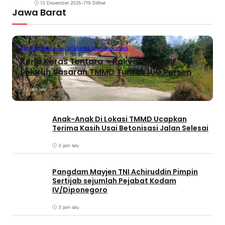
13 Desember 2025
•
719 Dilihat
Jawa Barat
Bandung
Berita Terbaru
Berita Utama
Peristiwa
Kerja Keras Tentara – Rakyat, Hampir
Seluruh Sasaran TMMD Tuntas 100 Persen
2 jam lalu
Anak-Anak Di Lokasi TMMD Ucapkan
Terima Kasih Usai Betonisasi Jalan Selesai
3 jam lalu
Pangdam Mayjen TNI Achiruddin Pimpin
Sertijab sejumlah Pejabat Kodam
IV/Diponegoro
3 jam lalu