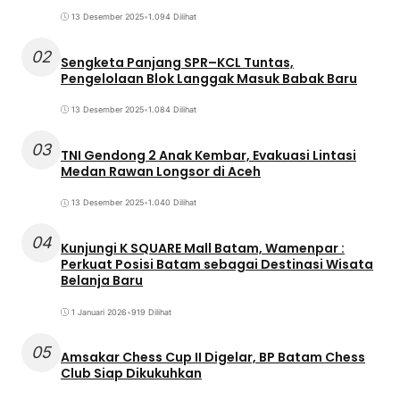
13 Desember 2025
•
1.094 Dilihat
02
Sengketa Panjang SPR–KCL Tuntas,
Pengelolaan Blok Langgak Masuk Babak Baru
13 Desember 2025
•
1.084 Dilihat
03
TNI Gendong 2 Anak Kembar, Evakuasi Lintasi
Medan Rawan Longsor di Aceh
13 Desember 2025
•
1.040 Dilihat
04
Kunjungi K SQUARE Mall Batam, Wamenpar :
Perkuat Posisi Batam sebagai Destinasi Wisata
Belanja Baru
1 Januari 2026
•
919 Dilihat
05
Amsakar Chess Cup II Digelar, BP Batam Chess
Club Siap Dikukuhkan