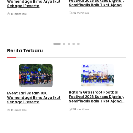
Festival 2026 Sukses Digelar,
Wamendagri Bima Arya Ikut
K
Semifinalis Raih Tiket Ajang
Sebagai Peserta
L
Internasional
O
36 menit lalu
18 menit lalu
Berita Terbaru
Batam
Batam
Berita Terbaru
Berita Terbaru
Berita Utama
Berita Utama
KEPULAUAN RIAU
Olahraga
D
Batam Grassroot Football
Event Lari Batam 10K,
P
Festival 2026 Sukses Digelar,
Wamendagri Bima Arya Ikut
K
Semifinalis Raih Tiket Ajang
Sebagai Peserta
L
Internasional
O
36 menit lalu
18 menit lalu