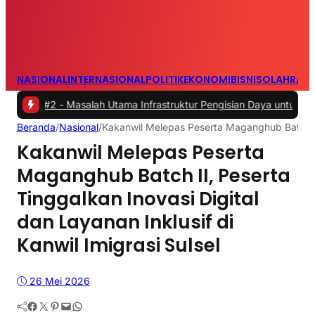
NASIONAL
INTERNASIONAL
POLITIK
EKONOMI
BISNIS
OLAHRAG
2 -
Masalah Utama Infrastruktur Pengisian Daya untuk Mobil Listrik y
Beranda
/
Nasional
/
Kakanwil Melepas Peserta Maganghub Batch II, 
Kakanwil Melepas Peserta
Maganghub Batch II, Peserta
Tinggalkan Inovasi Digital
dan Layanan Inklusif di
Kanwil Imigrasi Sulsel
26 Mei 2026
Facebook
Twitter
Pinterest
Mail
WhatsApp