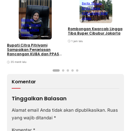
Berita Terbaru
Berita Utama
KEPULAUAN RIAU
Lingga
Bandung
Berita Terbaru
Rombongan Kwarcab Lingga
Berita Utama
Tiba Buper Cibubur Jakarta
K
Nasional
d
1 jam lalu
T
Bupati Citra Pitriyami
D
Sampaikan Penjelasan
I
Rancangan KUBA dan PPASP
S
Tahun 2026
35 menit lalu
Komentar
Tinggalkan Balasan
Alamat email Anda tidak akan dipublikasikan.
Ruas
yang wajib ditandai
*
Komentar
*