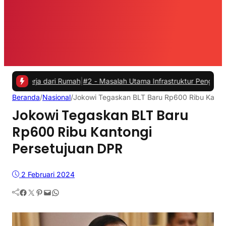
ja dari Rumah
|
#2 -
Masalah Utama Infrastruktur Pengisian Daya untuk
Beranda
/
Nasional
/
Jokowi Tegaskan BLT Baru Rp600 Ribu Kanto
Jokowi Tegaskan BLT Baru
Rp600 Ribu Kantongi
Persetujuan DPR
2 Februari 2024
Facebook
Twitter
Pinterest
Mail
WhatsApp