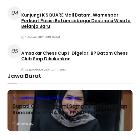
04
Kunjungi K SQUARE Mall Batam, Wamenpar :
Perkuat Posisi Batam sebagai Destinasi Wisata
Belanja Baru
1 Januari 2026
•
919 Dilihat
05
Amsakar Chess Cup II Digelar, BP Batam Chess
Club Siap Dikukuhkan
13 Desember 2025
•
719 Dilihat
Jawa Barat
Bandung
Berita Terbaru
Berita Utama
Nasional
Bupati Citra Pitriyami Sampaikan Penjelasan
Rancangan KUBA dan PPASP Tahun 2026
35 menit lalu