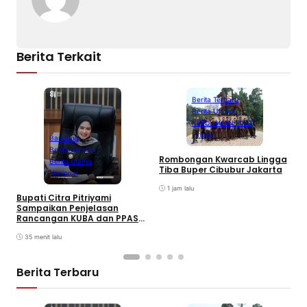
Berita Terkait
Berita Terbaru
Berita Utama
KEPULAUAN RIAU
Lingga
Bandung
Berita Terbaru
Rombongan Kwarcab Lingga
Berita Utama
Tiba Buper Cibubur Jakarta
K
Nasional
d
1 jam lalu
T
Bupati Citra Pitriyami
D
Sampaikan Penjelasan
I
Rancangan KUBA dan PPASP
S
Tahun 2026
35 menit lalu
Berita Terbaru