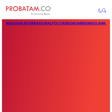
NASIONAL
INTERNASIONAL
POLITIK
EKONOMI
BISNIS
OLAHRAG