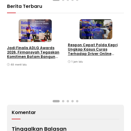
Berita Terbaru
Batam
Batam
Berita Terbaru
Berita Terbaru
Berita Utama
Berita Utama
Peristiwa
Hiburan
D
Respon Cepat Polda Kepri
Jadi Finalis ADLG Awards
P
Ungkap Kasus Curas
2026, Firmansyah Tegaskan
K
Terhadap Driver Online
Komitmen Batam Bangun
L
Mazim, Pelaku Ditangkap
Pemerintahan Digital
O
1 jam lalu
48 menit lalu
Komentar
Tinggalkan Balasan