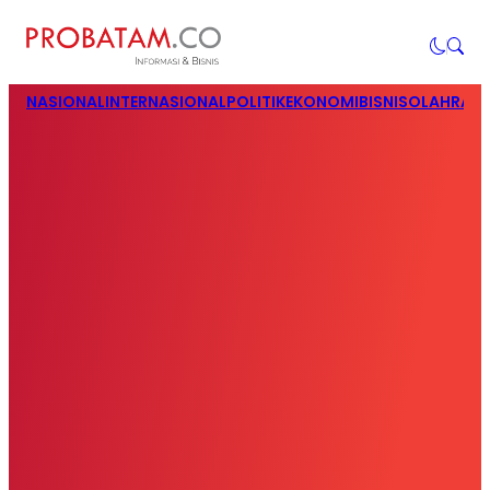
NASIONAL
INTERNASIONAL
POLITIK
EKONOMI
BISNIS
OLAHRAG