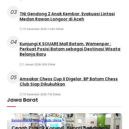
03
TNI Gendong 2 Anak Kembar, Evakuasi Lintasi
Medan Rawan Longsor di Aceh
13 Desember 2025
•
1.040 Dilihat
04
Kunjungi K SQUARE Mall Batam, Wamenpar :
Perkuat Posisi Batam sebagai Destinasi Wisata
Belanja Baru
1 Januari 2026
•
919 Dilihat
05
Amsakar Chess Cup II Digelar, BP Batam Chess
Club Siap Dikukuhkan
13 Desember 2025
•
719 Dilihat
Jawa Barat
Bandung
Berita Terbaru
Berita Utama
Cegah Praktik Korupsi, Bupati Bandung