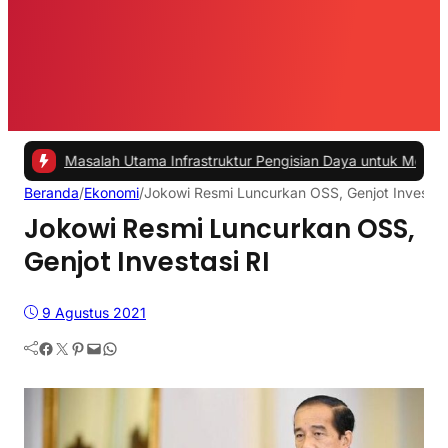
asalah Utama Infrastruktur Pengisian Daya untuk Mobil Listrik yang 
Beranda
/
Ekonomi
/
Jokowi Resmi Luncurkan OSS, Genjot Investasi
Jokowi Resmi Luncurkan OSS,
Genjot Investasi RI
9 Agustus 2021
Facebook
Twitter
Pinterest
Mail
WhatsApp