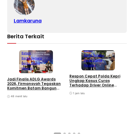
Lamkaruna
Berita Terkait
Batam
Batam
Berita Terbaru
Berita Terbaru
Berita Utama
Berita Utama
Peristiwa
Hiburan
D
Respon Cepat Polda Kepri
Jadi Finalis ADLG Awards
P
Ungkap Kasus Curas
2026, Firmansyah Tegaskan
K
Terhadap Driver Online
Komitmen Batam Bangun
L
Mazim, Pelaku Ditangkap
Pemerintahan Digital
O
1 jam lalu
48 menit lalu