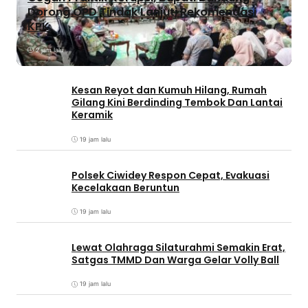
Dorong OPD Tindak Lanjuti Rekomendasi
KPK
2 jam lalu
Kesan Reyot dan Kumuh Hilang, Rumah
Gilang Kini Berdinding Tembok Dan Lantai
Keramik
19 jam lalu
Polsek Ciwidey Respon Cepat, Evakuasi
Kecelakaan Beruntun
19 jam lalu
Lewat Olahraga Silaturahmi Semakin Erat,
Satgas TMMD Dan Warga Gelar Volly Ball
19 jam lalu