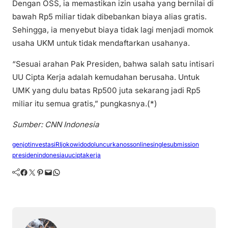
Dengan OSS, ia memastikan izin usaha yang bernilai di
bawah Rp5 miliar tidak dibebankan biaya alias gratis.
Sehingga, ia menyebut biaya tidak lagi menjadi momok
usaha UKM untuk tidak mendaftarkan usahanya.
“Sesuai arahan Pak Presiden, bahwa salah satu intisari
UU Cipta Kerja adalah kemudahan berusaha. Untuk
UMK yang dulu batas Rp500 juta sekarang jadi Rp5
miliar itu semua gratis,” pungkasnya.(*)
Sumber: CNN Indonesia
genjotinvestasiRI
jokowidodo
luncurkanoss
onlinesinglesubmission
presidenindonesia
uuciptakerja
Facebook
Twitter
Pinterest
Mail
WhatsApp