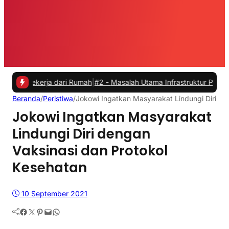
kerja dari Rumah
|
#2 -
Masalah Utama Infrastruktur Pengisian Daya un
Beranda
/
Peristiwa
/
Jokowi Ingatkan Masyarakat Lindungi Diri de
Jokowi Ingatkan Masyarakat
Lindungi Diri dengan
Vaksinasi dan Protokol
Kesehatan
10 September 2021
Facebook
Twitter
Pinterest
Mail
WhatsApp