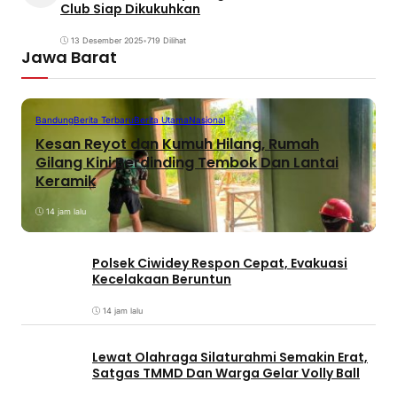
Club Siap Dikukuhkan
13 Desember 2025
•
719 Dilihat
Jawa Barat
Bandung
Berita Terbaru
Berita Utama
Nasional
Kesan Reyot dan Kumuh Hilang, Rumah
Gilang Kini Berdinding Tembok Dan Lantai
Keramik
14 jam lalu
Polsek Ciwidey Respon Cepat, Evakuasi
Kecelakaan Beruntun
14 jam lalu
Lewat Olahraga Silaturahmi Semakin Erat,
Satgas TMMD Dan Warga Gelar Volly Ball