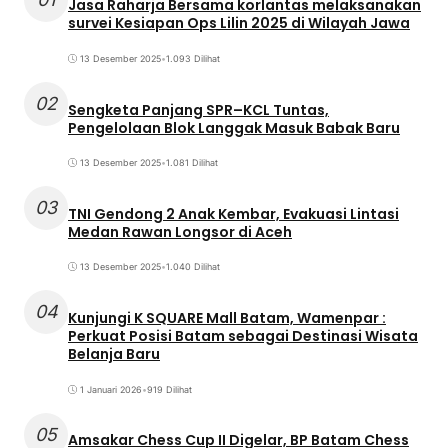
Jasa Raharja Bersama korlantas melaksanakan
survei Kesiapan Ops Lilin 2025 di Wilayah Jawa
13 Desember 2025
•
1.093 Dilihat
02
Sengketa Panjang SPR–KCL Tuntas,
Pengelolaan Blok Langgak Masuk Babak Baru
13 Desember 2025
•
1.081 Dilihat
03
TNI Gendong 2 Anak Kembar, Evakuasi Lintasi
Medan Rawan Longsor di Aceh
13 Desember 2025
•
1.040 Dilihat
04
Kunjungi K SQUARE Mall Batam, Wamenpar :
Perkuat Posisi Batam sebagai Destinasi Wisata
Belanja Baru
1 Januari 2026
•
919 Dilihat
05
Amsakar Chess Cup II Digelar, BP Batam Chess