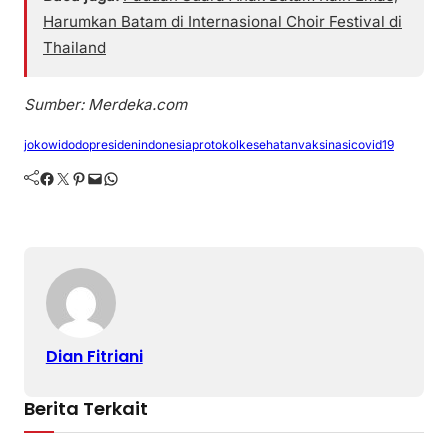
Harumkan Batam di Internasional Choir Festival di
Thailand
Sumber: Merdeka.com
jokowidodo
presidenindonesia
protokolkesehatan
vaksinasicovid19
Facebook
Twitter
Pinterest
Mail
WhatsApp
Dian Fitriani
Berita Terkait