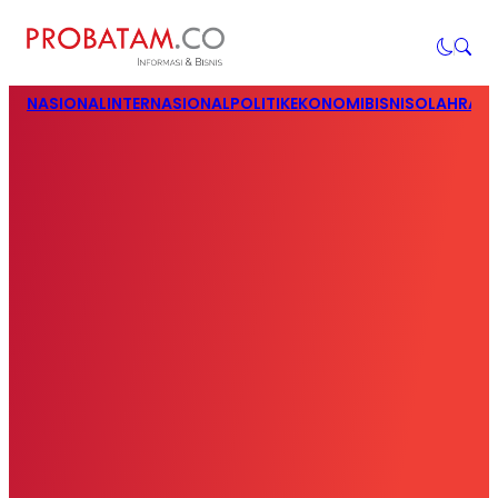
NASIONAL
INTERNASIONAL
POLITIK
EKONOMI
BISNIS
OLAHRAG