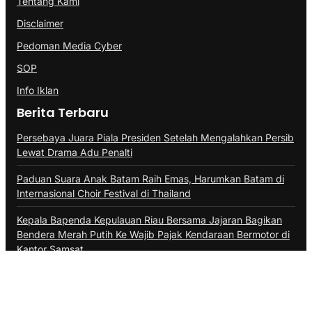
Tentang Kami
Disclaimer
Pedoman Media Cyber
SOP
Info Iklan
Berita Terbaru
Persebaya Juara Piala Presiden Setelah Mengalahkan Persib
Lewat Drama Adu Penalti
Paduan Suara Anak Batam Raih Emas, Harumkan Batam di
Internasional Choir Festival di Thailand
Kepala Bapenda Kepulauan Riau Bersama Jajaran Bagikan
Bendera Merah Putih Ke Wajib Pajak Kendaraan Bermotor di
Kantor Samsat
@Copyright PROBATAM.CO. All Rights Reserved