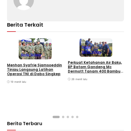
Berita Terkait
Batam
Berita Terbaru
Berita Terbaru
Perkuat Ketahanan Air Baku,
B
Menhan Syafrie Sjamsoeddin
BP Batam Gandeng Mc
L
Tinjau Langsung Latihan
Dermott Tanam 400 Bambu
K
Operasi TNI di Dabo Singkep
Betung di Bendungan Sei
B
Nongsa
26 menit lalu
19 menit lalu
Berita Terbaru