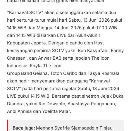
dapat dinikmati secara gratis oleh masyarakat.
“Karnaval SCTV” akan diselenggarakan selama dua
hari berturut-turut mulai hari Sabtu, 13 Juni 2026 pukul
14.15 WIB dan Minggu, 14 Juni 2026 pukul 07.00 WIB
dan 14.15 WIB disiarkan LIVE dari Alun-Alun 1
Kabupaten Jepara. Dengan dipandu oleh Host
kesayangan pemirsa SCTV yakni Ben Kasyafani, Fanny
Ghassani, dan Anwar BAB serta jebolan The Icon
Indonesia, Kayla The Icon.
Group Band Geisha, Toton Caribo dan Tasya Rosmala
akan hadir menyemarakkan panggung “Karnaval
SCTV” pada hari pertama digelar Sabtu, 13 Juni 2026
LIVE pukul 14.15 WIB. Bersama cast sinetron Jejak Duka
Diandra, yakni Rio Dewanto, Anastasya Pangabean,
Andi Annisa dan Yoelitta Palar.
Baca juga:
Menhan Syafrie Sjamsoeddin Tinjau