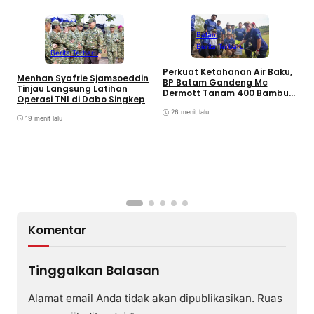
Batam
Berita Terbaru
Berita Terbaru
Perkuat Ketahanan Air Baku,
B
Menhan Syafrie Sjamsoeddin
BP Batam Gandeng Mc
L
Tinjau Langsung Latihan
Dermott Tanam 400 Bambu
K
Operasi TNI di Dabo Singkep
Betung di Bendungan Sei
B
Nongsa
26 menit lalu
19 menit lalu
Komentar
Tinggalkan Balasan
Alamat email Anda tidak akan dipublikasikan.
Ruas