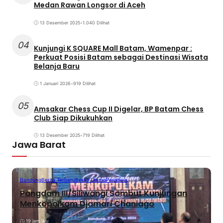
Medan Rawan Longsor di Aceh
13 Desember 2025
•
1.040 Dilihat
04
Kunjungi K SQUARE Mall Batam, Wamenpar :
Perkuat Posisi Batam sebagai Destinasi Wisata
Belanja Baru
1 Januari 2026
•
919 Dilihat
05
Amsakar Chess Cup II Digelar, BP Batam Chess
Club Siap Dikukuhkan
13 Desember 2025
•
719 Dilihat
Jawa Barat
Bandung
Berita Terbaru
Berita Utama
Peristiwa
Pangdam III/Siliwangi Sambut Kunjungan
Menkopolkam Djamari Chaniago
19 jam lalu