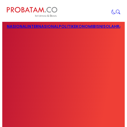
NASIONAL
INTERNASIONAL
POLITIK
EKONOMI
BISNIS
OLAHRAG