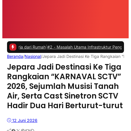
 dari Rumah
|
#2 -
Masalah Utama Infrastruktur Pengisian Daya untuk M
Beranda
/
Nasional
/
Jepara Jadi Destinasi Ke Tiga Rangkaian “KA
Jepara Jadi Destinasi Ke Tiga
Rangkaian “KARNAVAL SCTV”
2026, Sejumlah Musisi Tanah
Air, Serta Cast Sinetron SCTV
Hadir Dua Hari Berturut-turut
12 Juni 2026
Facebook
Twitter
Pinterest
Mail
WhatsApp