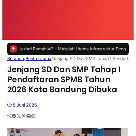
dari Rumah
|
#2 -
Masalah Utama Infrastruktur Pengisian Daya untuk M
Beranda
/
Berita Utama
/
Jenjang SD Dan SMP Tahap I Pendaftar
Jenjang SD Dan SMP Tahap I
Pendaftaran SPMB Tahun
2026 Kota Bandung Dibuka
8 Juni 2026
Facebook
Twitter
Pinterest
Mail
WhatsApp