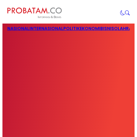
NASIONAL
INTERNASIONAL
POLITIK
EKONOMI
BISNIS
OLAHRAG