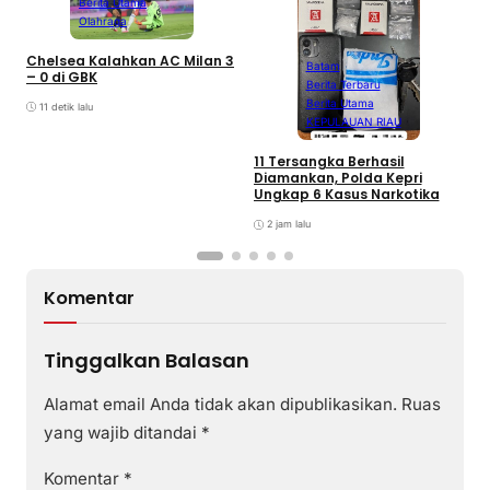
Berita Utama
Olahraga
Chelsea Kalahkan AC Milan 3
Batam
– 0 di GBK
Berita Terbaru
Berita Utama
11 detik lalu
KEPULAUAN RIAU
D
A
11 Tersangka Berhasil
A
Diamankan, Polda Kepri
T
Ungkap 6 Kasus Narkotika
P
K
2 jam lalu
Komentar
Tinggalkan Balasan
Alamat email Anda tidak akan dipublikasikan.
Ruas
yang wajib ditandai
*
Komentar
*