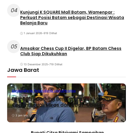
04
Kunjungi K SQUARE Mall Batam, Wamenpar :
Perkuat Posisi Batam sebagai Destinasi Wisata
Belanja Baru
1 Januari 2026
•
919 Dilihat
05
Amsakar Chess Cup II Digelar, BP Batam Chess
Club Siap Dikukuhkan
13 Desember 2025
•
719 Dilihat
Jawa Barat
Bandung
Berita Terbaru
Berita Utama
Peristiwa
Pemkab Bandung Perkuat Patroli Malam,
Cegah Begal, Miras dan Obat-Obatan
3 jam lalu
Bupati Citra Pitriyami Sampaikan