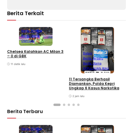
Berita Terkait
Berita Terbaru
Berita Utama
Olahraga
Chelsea Kalahkan AC Milan 3
Batam
– 0 di GBK
Berita Terbaru
Berita Utama
11 detik lalu
KEPULAUAN RIAU
D
A
11 Tersangka Berhasil
A
Diamankan, Polda Kepri
T
Ungkap 6 Kasus Narkotika
P
K
2 jam lalu
Berita Terbaru
Berita Terbaru