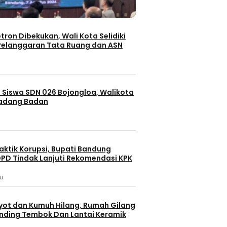
Berita 
otron Dibekukan, Wali Kota Selidiki
Berita
elanggaran Tata Ruang dan ASN
festyle
Health 
Bandung
Batam
Nasion
Berita Terbaru
Fun Walk da
Izin Videotron Dibekukan, Wali
 Merajut
dalam Rangk
 Siswa SDN 026 Bojongloa, Walikota
Kota Selidiki Dugaan
Desa
Tahun ke-8
Padang Badan
Pelanggaran Tata Ruang dan
Republik In
ASN
6 jam lalu
6 jam lalu
aktik Korupsi, Bupati Bandung
PD Tindak Lanjuti Rekomendasi KPK
lu
yot dan Kumuh Hilang, Rumah Gilang
dinding Tembok Dan Lantai Keramik
Berita 