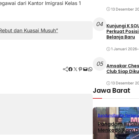
gawai dari Kantor Imigrasi Kelas 1
13 Desember 2
04
Kunjungi K SQ
 Rebut dan Kuasai Musuh”
Perkuat Posis
Belanja Baru
1 Januari 2026
•
05
Amsakar Chess
Facebook
Twitter
Pinterest
Mail
WhatsApp
Club Siap Dik
13 Desember 2
Jawa Barat
Bandung
Berita Terbaru
Pangdam III/Sil
Menkopolkam D