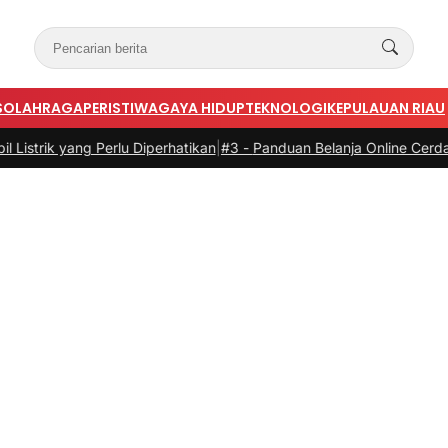
S
OLAHRAGA
PERISTIWA
GAYA HIDUP
TEKNOLOGI
KEPULAUAN RIAU
erlu Diperhatikan
|
#3 -
Panduan Belanja Online Cerdas: Pilih Produk 