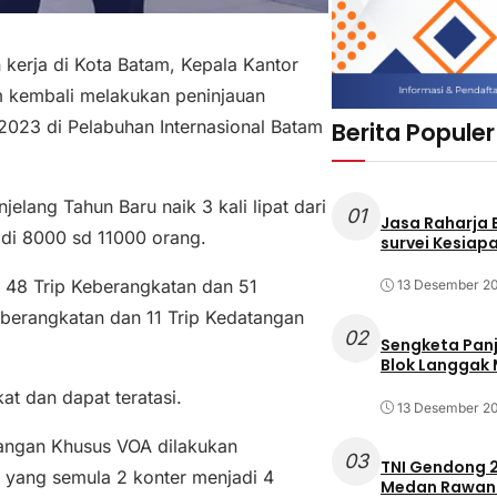
erja di Kota Batam, Kepala Kantor
kembali melakukan peninjauan
2023 di Pelabuhan Internasional Batam
Berita Populer
lang Tahun Baru naik 3 kali lipat dari
01
Jasa Raharja
di 8000 sd 11000 orang.
survei Kesiapa
 48 Trip Keberangkatan dan 51
13 Desember 2
keberangkatan dan 11 Trip Kedatangan
02
Sengketa Pan
Blok Langgak
at dan dapat teratasi.
13 Desember 2
atangan Khusus VOA dilakukan
03
TNI Gendong 2
 yang semula 2 konter menjadi 4
Medan Rawan 