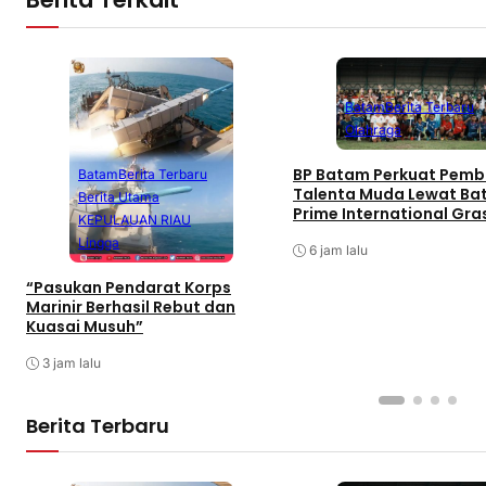
Batam
Berita Terbaru
Olahraga
BP Batam Perkuat Pemb
Batam
Berita Terbaru
Talenta Muda Lewat B
Berita Utama
Prime International Gra
KEPULAUAN RIAU
Football sebagai Festiv
Lingga
6 jam lalu
“Pasukan Pendarat Korps
Marinir Berhasil Rebut dan
Kuasai Musuh”
3 jam lalu
Berita Terbaru