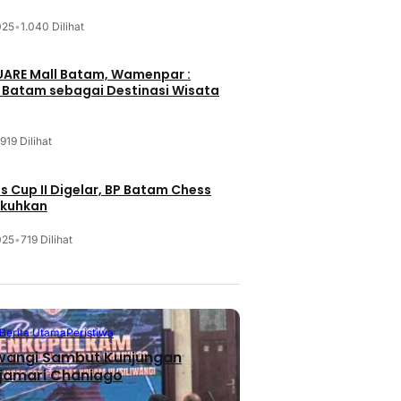
025
•
1.040 Dilihat
UARE Mall Batam, Wamenpar :
i Batam sebagai Destinasi Wisata
919 Dilihat
 Cup II Digelar, BP Batam Chess
ukuhkan
025
•
719 Dilihat
Berita Utama
Peristiwa
iwangi Sambut Kunjungan
jamari Chaniago