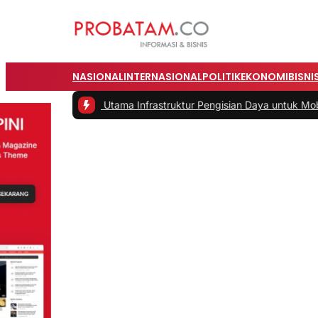
NASIONAL
INTERNASIONAL
POLITIK
EKONOMI
BISNI
salah Utama Infrastruktur Pengisian Daya untuk Mobil Listrik yang P