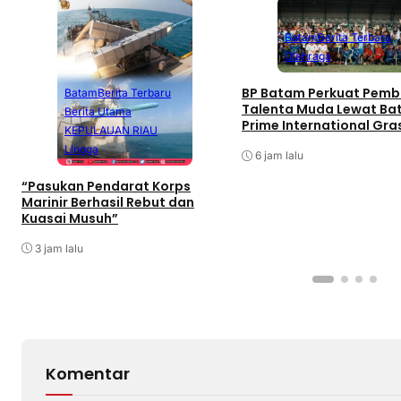
Batam
Berita Terbaru
Olahraga
BP Batam Perkuat Pemb
Batam
Berita Terbaru
Talenta Muda Lewat B
Berita Utama
Prime International Gra
KEPULAUAN RIAU
Football sebagai Festiv
Lingga
6 jam lalu
“Pasukan Pendarat Korps
Marinir Berhasil Rebut dan
Kuasai Musuh”
3 jam lalu
Komentar