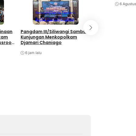
6 Agustu
Berita Terbaru
Berita Utama
Li
Bandung
Berita Terbaru
Nasional
Berita Utama
Peristiwa
Bukan Hanya Soal
inaan
Pangdam III/Siliwangi Sambut
Pembangunan, TNI
atam
Kunjungan Menkopolkam
Kebersamaan Di 
ssroot
Djamari Chaniago
Watuduwur
al 2026
6 jam lalu
6 jam lalu