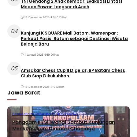
TNI Gendong 2 Anak Kembar, Evakuasi Lintasi
Medan Rawan Longsor di Aceh
13 Desember 2025
•
1.040 Dilihat
04
Kunjungi K SQUARE Mall Batam, Wamenpar :
Perkuat Posisi Batam sebagai Destinasi Wisata
Belanja Baru
1 Januari 2026
•
919 Dilihat
05
Amsakar Chess Cup II Digelar, BP Batam Chess
Club Siap Dikukuhkan
13 Desember 2025
•
719 Dilihat
Jawa Barat
Bandung
Berita Terbaru
Berita Utama
Peristiwa
Pangdam III/Siliwangi Sambut Kunjungan
Menkopolkam Djamari Chaniago