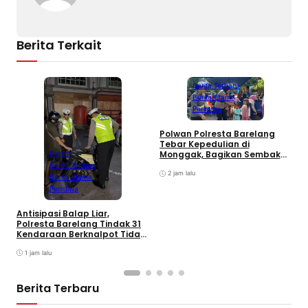
Berita Terkait
Batam
Berita Terbaru
Berita Utama
Peristiwa
Polwan Polresta Barelang
B
Tebar Kepedulian di
2
Monggak, Bagikan Sembako
Batam
M
dan Bendera Merah Putih
Berita Terbaru
2 jam lalu
Berita Utama
Peristiwa
Antisipasi Balap Liar,
Polresta Barelang Tindak 31
Kendaraan Berknalpot Tidak
Sesuai Spesifikasi
1 jam lalu
Berita Terbaru