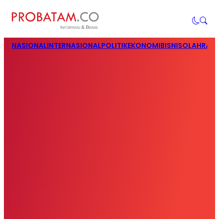
NASIONAL
INTERNASIONAL
POLITIK
EKONOMI
BISNIS
OLAHRAG