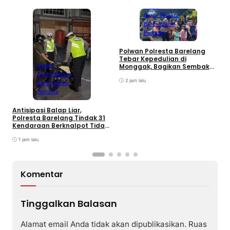
Batam
Berita Terbaru
Berita Utama
Peristiwa
Polwan Polresta Barelang
D
Tebar Kepedulian di
y
Monggak, Bagikan Sembako
Batam
H
dan Bendera Merah Putih
Berita Terbaru
B
2 jam lalu
Berita Utama
Peristiwa
Antisipasi Balap Liar,
Polresta Barelang Tindak 31
Kendaraan Berknalpot Tidak
Sesuai Spesifikasi
1 jam lalu
Komentar
Tinggalkan Balasan
Alamat email Anda tidak akan dipublikasikan.
Ruas