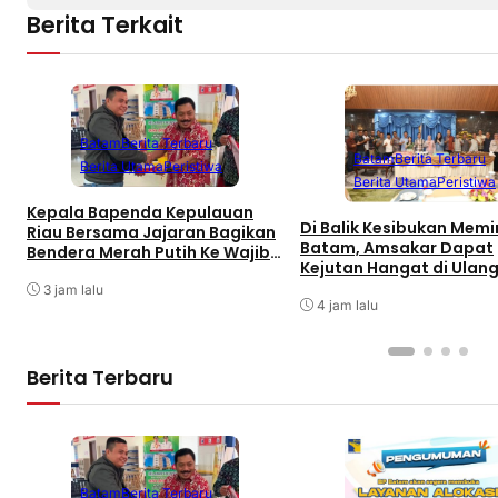
Berita Terkait
Batam
Berita Terbaru
Batam
Berita Terbaru
Berita Utama
Peristiwa
Berita Utama
Peristiwa
Kepala Bapenda Kepulauan
Di Balik Kesibukan Mem
Riau Bersama Jajaran Bagikan
Batam, Amsakar Dapat
Bendera Merah Putih Ke Wajib
Kejutan Hangat di Ulan
Pajak Kendaraan Bermotor di
ke-58
Kantor Samsat
3 jam lalu
4 jam lalu
Berita Terbaru
Batam
Berita Terbaru