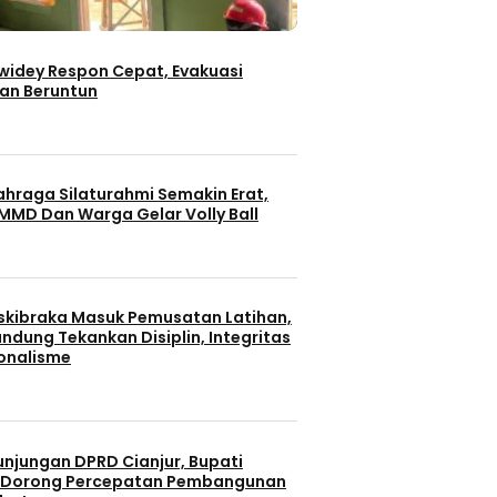
iwidey Respon Cepat, Evakuasi
an Beruntun
ahraga Silaturahmi Semakin Erat,
MMD Dan Warga Gelar Volly Ball
skibraka Masuk Pemusatan Latihan,
ndung Tekankan Disiplin, Integritas
onalisme
unjungan DPRD Cianjur, Bupati
 Dorong Percepatan Pembangunan