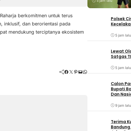
5 jam lalu
Raharja berkomitmen untuk terus
Polsek C
inklusif, dan berorientasi pada
Kecelaka
pat mendukung terciptanya ekosistem
5 jam lalu
Lewat Ol
Satgas T
5 jam lalu
Facebook
Twitter
Pinterest
Mail
WhatsApp
Calon Pa
Bupati Ba
Dan Nasi
9 jam lalu
Terima K
Bandung