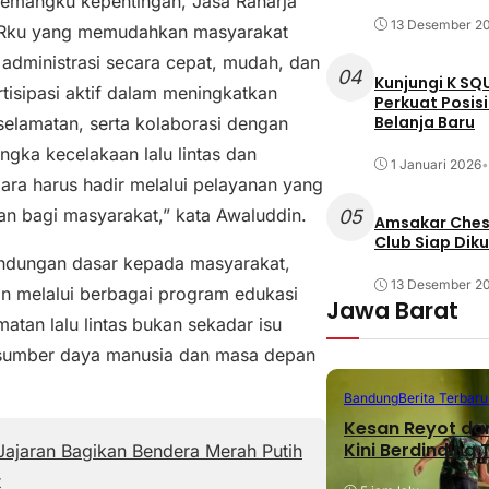
pemangku kepentingan, Jasa Raharja
13 Desember 2
i JRku yang memudahkan masyarakat
administrasi secara cepat, mudah, dan
04
Kunjungi K SQ
tisipasi aktif dalam meningkatkan
Perkuat Posis
Belanja Baru
selamatan, serta kolaborasi dengan
ngka kecelakaan lalu lintas dan
1 Januari 2026
•
ra harus hadir melalui pelayanan yang
n bagi masyarakat,” kata Awaluddin.
05
Amsakar Chess
Club Siap Dik
ndungan dasar kepada masyarakat,
13 Desember 2
n melalui berbagai program edukasi
Jawa Barat
matan lalu lintas bukan sekadar isu
as sumber daya manusia dan masa depan
Bandung
Berita Terbaru
Kesan Reyot da
Kini Berdinding
ajaran Bagikan Bendera Merah Putih
t