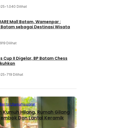
025
•
1.040 Dilihat
UARE Mall Batam, Wamenpar :
i Batam sebagai Destinasi Wisata
919 Dilihat
 Cup II Digelar, BP Batam Chess
ukuhkan
025
•
719 Dilihat
Berita Utama
Nasional
n Kumuh Hilang, Rumah Gilang
 Tembok Dan Lantai Keramik