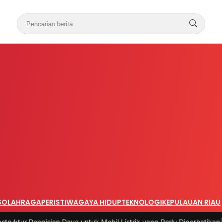
S
OLAHRAGA
PERISTIWA
GAYA HIDUP
TEKNOLOGI
KEPULAUAN RIAU
ian Daya untuk Mobil Listrik yang Perlu Diperhatikan
|
#3 -
Panduan Be