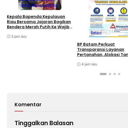
Berita Utama
Peristiwa
Kepala Bapenda Kepulauan
Riau Bersama Jajaran Bagikan
Bendera Merah Putih Ke Wajib
Pajak Kendaraan Bermotor di
Batam
Kantor Samsat
3 jam lalu
BP Batam Perkuat
Transparansi Layanan
Pertanahan, Alokasi Ta
Reguler Segera Hadir Me
LMS
4 jam lalu
Komentar
Tinggalkan Balasan