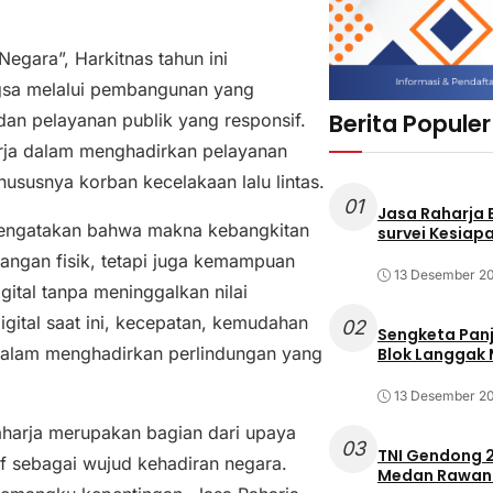
gara”, Harkitnas tahun ini
gsa melalui pembangunan yang
Berita Populer
dan pelayanan publik yang responsif.
rja dalam menghadirkan pelayanan
hususnya korban kecelakaan lalu lintas.
01
Jasa Raharja
mengatakan bahwa makna kebangkitan
survei Kesiapa
juangan fisik, tetapi juga kemampuan
13 Desember 2
ital tanpa meninggalkan nilai
gital saat ini, kecepatan, kemudahan
02
Sengketa Pan
 dalam menghadirkan perlindungan yang
Blok Langgak
13 Desember 2
Raharja merupakan bagian dari upaya
03
TNI Gendong 2
f sebagai wujud kehadiran negara.
Medan Rawan 