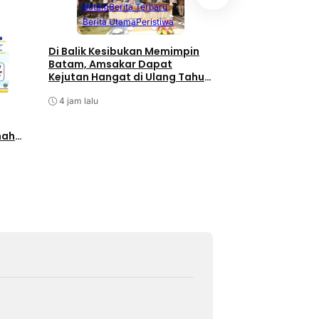
Batam
Berita Terbaru
Berita Utama
Berita Utama
Peristiwa
Terpopuler
Di Balik Kesibukan Memimpin
Pengurus PWI Kepr
Batam, Amsakar Dapat
Pengunduran Diri
Kejutan Hangat di Ulang Tahun
Anggota, Koordin
ke-58
Administrasi den
4 jam lalu
4 jam lalu
nah
lalui