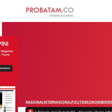
NASIONAL
INTERNASIONAL
POLITIK
EKONOMI
BISNI
s saat Bekerja dari Rumah
|
#2 -
Masalah Utama Infrastruktur Pengis