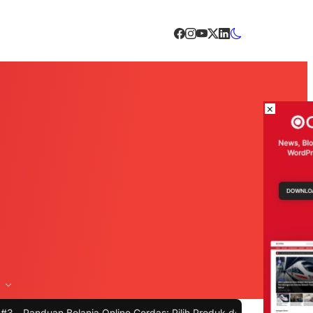
×
lanja Online Cerdas: Pilih Produk dengan Bijak dan Hindari Penipua