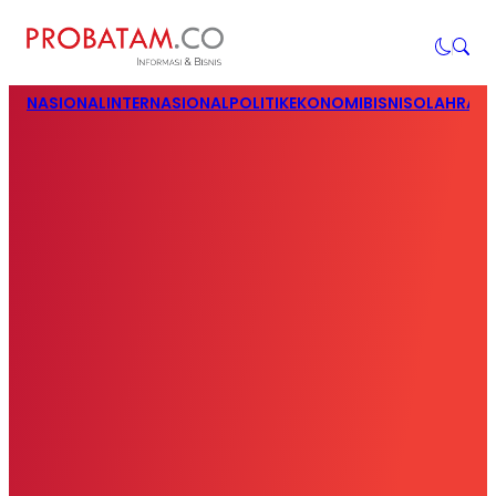
NASIONAL
INTERNASIONAL
POLITIK
EKONOMI
BISNIS
OLAHRAG