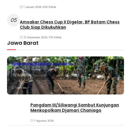
1 Januari 2026
•
919 Dilihat
05
Amsakar Chess Cup II Digelar, BP Batam Chess
Club Siap Dikukuhkan
13 Desember 2025
•
719 Dilihat
Jawa Barat
Bandung
Berita Terbaru
Berita Utama
Peristiwa
Aplikasikan Pupuk Kosasih, Satgas Sektor 8
Bangun Demplot Pertanian
1 jam lalu
Pangdam III/Siliwangi Sambut Kunjungan
Menkopolkam Djamari Chaniago
7 Agustus 2026