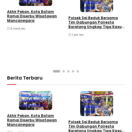
KEPULAUAN RIAU
Berita Utama
Peristiwa
Akhir Pekan, Kota Batam
Ramai Diserbu Wisatawan
Polsek Sei Beduk Bersama
Mancanegara
Tim Gabungan Polresta
Barelang Ungkap Tiga Kasus
8 menit lalu
Curanmor
1 jam lalu
A
P
K
S
Berita Terbaru
Batam
Berita Terbaru
Batam
Berita Utama
Berita Terbaru
KEPULAUAN RIAU
Berita Utama
Peristiwa
Akhir Pekan, Kota Batam
A
Ramai Diserbu Wisatawan
S
Polsek Sei Beduk Bersama
Mancanegara
D
Tim Gabungan Polresta
Barelang Ungkap Tiga Kasus