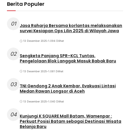
Berita Populer
01
Jasa Raharja Bersama korlantas melaksanakan
survei Kesiapan Ops Lilin 2025 di Wilayah Jawa
13 Desember 2025
•
1.094 Dilihat
02
Sengketa Panjang SPR–KCL Tuntas,
Pengelolaan Blok Langgak Masuk Babak Baru
13 Desember 2025
•
1.081 Dilihat
03
TNI Gendong 2 Anak Kembar, Evakuasi Lintasi
Medan Rawan Longsor di Aceh
13 Desember 2025
•
1.040 Dilihat
04
Kunjungi K SQUARE Mall Batam, Wamenpar :
Perkuat Posisi Batam sebagai Destinasi Wisata
Belanja Baru