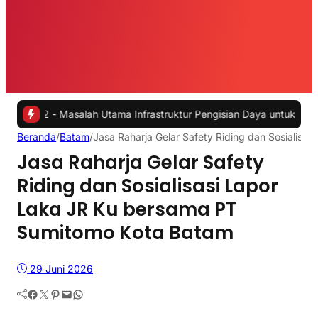
-
Masalah Utama Infrastruktur Pengisian Daya untuk Mobil Listrik yan
Beranda
/
Batam
/
Jasa Raharja Gelar Safety Riding dan Sosialis
Jasa Raharja Gelar Safety
Riding dan Sosialisasi Lapor
Laka JR Ku bersama PT
Sumitomo Kota Batam
29 Juni 2026
Facebook
Twitter
Pinterest
Mail
WhatsApp