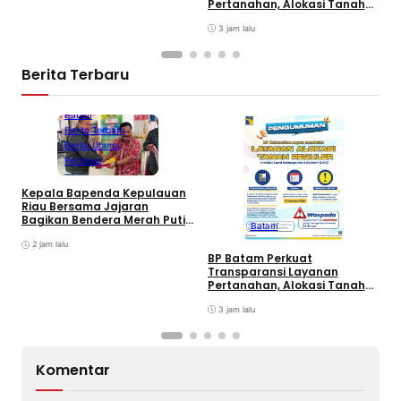
Pertanahan, Alokasi Tanah
Reguler Segera Hadir Melalui
LMS
3 jam lalu
Berita Terbaru
Batam
Berita Terbaru
Berita Utama
Peristiwa
Kepala Bapenda Kepulauan
D
Riau Bersama Jajaran
B
Bagikan Bendera Merah Putih
Batam
K
Ke Wajib Pajak Kendaraan
T
Bermotor di Kantor Samsat
2 jam lalu
BP Batam Perkuat
Transparansi Layanan
Pertanahan, Alokasi Tanah
Reguler Segera Hadir Melalui
LMS
3 jam lalu
Komentar