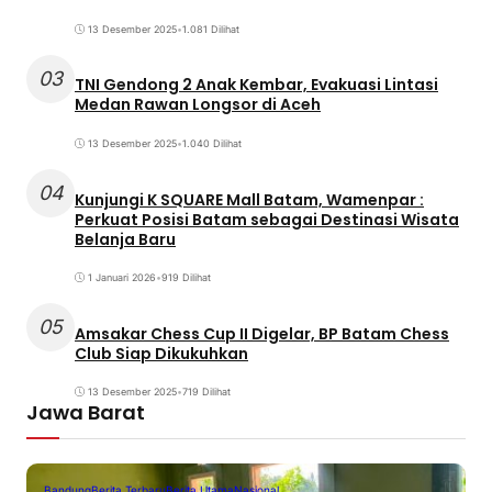
13 Desember 2025
•
1.081 Dilihat
03
TNI Gendong 2 Anak Kembar, Evakuasi Lintasi
Medan Rawan Longsor di Aceh
13 Desember 2025
•
1.040 Dilihat
04
Kunjungi K SQUARE Mall Batam, Wamenpar :
Perkuat Posisi Batam sebagai Destinasi Wisata
Belanja Baru
1 Januari 2026
•
919 Dilihat
05
Amsakar Chess Cup II Digelar, BP Batam Chess
Club Siap Dikukuhkan
13 Desember 2025
•
719 Dilihat
Jawa Barat
Bandung
Berita Terbaru
Berita Utama
Nasional