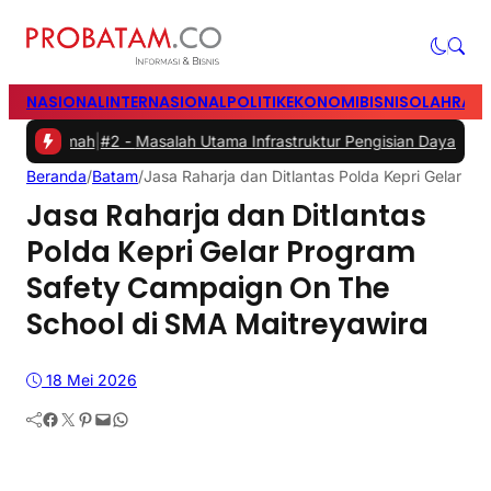
NASIONAL
INTERNASIONAL
POLITIK
EKONOMI
BISNIS
OLAHRAG
ah
|
#2 -
Masalah Utama Infrastruktur Pengisian Daya untuk Mobil List
Beranda
/
Batam
/
Jasa Raharja dan Ditlantas Polda Kepri Gelar 
Jasa Raharja dan Ditlantas
Polda Kepri Gelar Program
Safety Campaign On The
School di SMA Maitreyawira
18 Mei 2026
Facebook
Twitter
Pinterest
Mail
WhatsApp