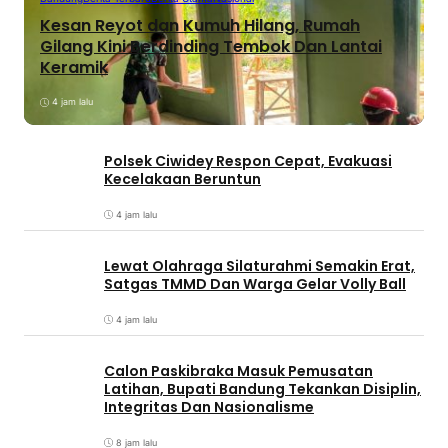
Kesan Reyot dan Kumuh Hilang, Rumah
Gilang Kini Berdinding Tembok Dan Lantai
Keramik
4 jam lalu
Polsek Ciwidey Respon Cepat, Evakuasi
Kecelakaan Beruntun
4 jam lalu
Lewat Olahraga Silaturahmi Semakin Erat,
Satgas TMMD Dan Warga Gelar Volly Ball
4 jam lalu
Calon Paskibraka Masuk Pemusatan
Latihan, Bupati Bandung Tekankan Disiplin,
Integritas Dan Nasionalisme
8 jam lalu