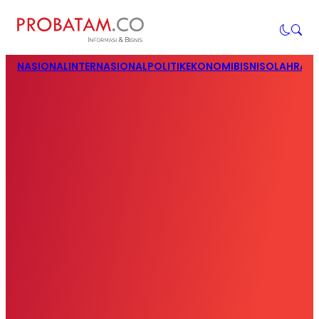
NASIONAL
INTERNASIONAL
POLITIK
EKONOMI
BISNIS
OLAHRAG