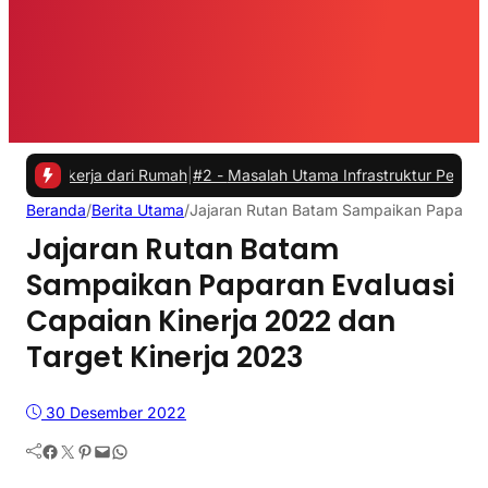
erja dari Rumah
|
#2 -
Masalah Utama Infrastruktur Pengisian Daya unt
Beranda
/
Berita Utama
/
Jajaran Rutan Batam Sampaikan Paparan E
Jajaran Rutan Batam
Sampaikan Paparan Evaluasi
Capaian Kinerja 2022 dan
Target Kinerja 2023
30 Desember 2022
Facebook
Twitter
Pinterest
Mail
WhatsApp