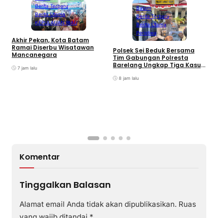
Berita Terbaru
Batam
Berita Utama
Berita Terbaru
KEPULAUAN RIAU
Berita Utama
Peristiwa
Akhir Pekan, Kota Batam
A
Ramai Diserbu Wisatawan
S
Polsek Sei Beduk Bersama
Mancanegara
D
Tim Gabungan Polresta
Barelang Ungkap Tiga Kasus
7 jam lalu
Curanmor
8 jam lalu
Komentar
Tinggalkan Balasan
Alamat email Anda tidak akan dipublikasikan.
Ruas
yang wajib ditandai
*