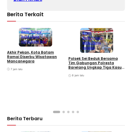
Berita Terkait
Batam
Berita Terbaru
Batam
Berita Utama
Berita Terbaru
KEPULAUAN RIAU
Berita Utama
Peristiwa
Akhir Pekan, Kota Batam
A
Ramai Diserbu Wisatawan
S
Polsek Sei Beduk Bersama
Mancanegara
D
Tim Gabungan Polresta
Barelang Ungkap Tiga Kasus
7 jam lalu
Curanmor
8 jam lalu
Berita Terbaru
Batam