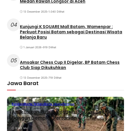
Medan Rawan Longsor di Aceh
13 Desember 2025
•
1.040 Dilihat
04
Kunjungi K SQUARE Mall Batam, Wamenpar :
Perkuat Posisi Batam sebagai Destinasi Wisata
Belanja Baru
1 Januari 2026
•
919 Dilihat
05
Amsakar Chess Cup II Digelar, BP Batam Chess
Club Siap Dikukuhkan
13 Desember 2025
•
719 Dilihat
Jawa Barat
Bandung
Berita Terbaru
Berita Utama
Peristiwa
Aplikasikan Pupuk Kosasih, Satgas Sektor 8
Bangun Demplot Pertanian
8 jam lalu