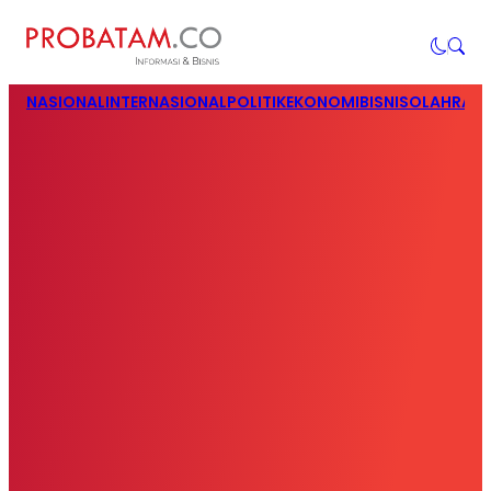
NASIONAL
INTERNASIONAL
POLITIK
EKONOMI
BISNIS
OLAHRAG