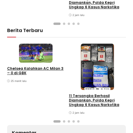
A
Diamankan, Polda Kepri
T
Ungkap 6 Kasus Narkotika
P
K
2 jam lalu
Berita Terbaru
Berita Terbaru
Berita Utama
Olahraga
Chelsea Kalahkan AC Milan 3
Batam
– 0 di GBK
Berita Terbaru
Berita Utama
25 menit lalu
KEPULAUAN RIAU
D
A
11 Tersangka Berhasil
A
Diamankan, Polda Kepri
T
Ungkap 6 Kasus Narkotika
P
K
2 jam lalu
Komentar