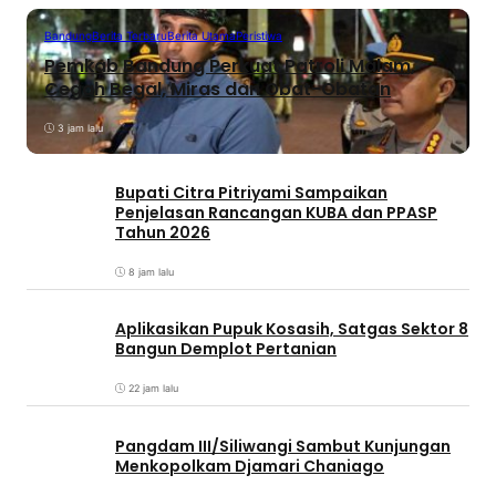
Bandung
Berita Terbaru
Berita Utama
Peristiwa
Pemkab Bandung Perkuat Patroli Malam,
Cegah Begal, Miras dan Obat-Obatan
3 jam lalu
Bupati Citra Pitriyami Sampaikan
Penjelasan Rancangan KUBA dan PPASP
Tahun 2026
8 jam lalu
Aplikasikan Pupuk Kosasih, Satgas Sektor 8
Bangun Demplot Pertanian
22 jam lalu
Pangdam III/Siliwangi Sambut Kunjungan
Menkopolkam Djamari Chaniago