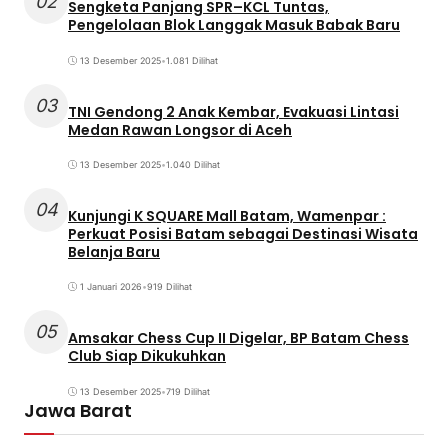
02
Sengketa Panjang SPR–KCL Tuntas,
Pengelolaan Blok Langgak Masuk Babak Baru
13 Desember 2025
•
1.081 Dilihat
03
TNI Gendong 2 Anak Kembar, Evakuasi Lintasi
Medan Rawan Longsor di Aceh
13 Desember 2025
•
1.040 Dilihat
04
Kunjungi K SQUARE Mall Batam, Wamenpar :
Perkuat Posisi Batam sebagai Destinasi Wisata
Belanja Baru
1 Januari 2026
•
919 Dilihat
05
Amsakar Chess Cup II Digelar, BP Batam Chess
Club Siap Dikukuhkan
13 Desember 2025
•
719 Dilihat
Jawa Barat