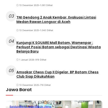
13 Desember 2025
•
1.081 Dilihat
03
TNI Gendong 2 Anak Kembar, Evakuasi Lintasi
Medan Rawan Longsor di Aceh
13 Desember 2025
•
1.040 Dilihat
04
Kunjungi K SQUARE Mall Batam, Wamenpar :
Perkuat Posisi Batam sebagai Destinasi Wisata
Belanja Baru
1 Januari 2026
•
919 Dilihat
05
Amsakar Chess Cup II Digelar, BP Batam Chess
Club Siap Dikukuhkan
13 Desember 2025
•
719 Dilihat
Jawa Barat
Bandung
Berita Terbaru
Berita Utama