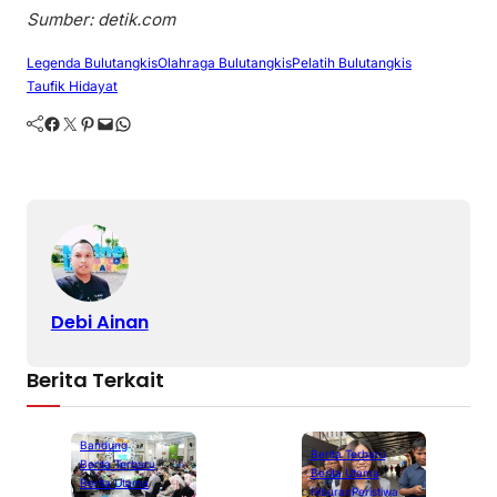
Sumber: detik.com
Legenda Bulutangkis
Olahraga Bulutangkis
Pelatih Bulutangkis
Taufik Hidayat
Facebook
Twitter
Pinterest
Mail
WhatsApp
Debi Ainan
Berita Terkait
Bandung
Berita Terbaru
Berita Terbaru
Berita Utama
Berita Utama
Hiburan
Peristiwa