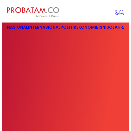
NASIONAL
INTERNASIONAL
POLITIK
EKONOMI
BISNIS
OLAHRAG