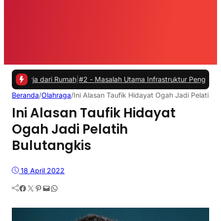
a dari Rumah
|
#2 -
Masalah Utama Infrastruktur Pengisian Daya untuk 
Beranda
/
Olahraga
/
Ini Alasan Taufik Hidayat Ogah Jadi Pelatih B
Ini Alasan Taufik Hidayat
Ogah Jadi Pelatih
Bulutangkis
18 April 2022
Facebook
Twitter
Pinterest
Mail
WhatsApp