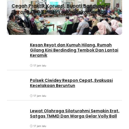
Cegah Praktik Korupsi, Bupati Bandung
Dorong OPD Tindak Lanjuti Rekomendasi
KPK
5 menit lalu
Kesan Reyot dan Kumuh Hilang, Rumah
Gilang Kini Berdinding Tembok Dan Lantai
Keramik
17 jam lalu
Polsek Ciwidey Respon Cepat, Evakuasi
Kecelakaan Beruntun
17 jam lalu
Lewat Olahraga Silaturahmi Semakin Erat,
Satgas TMMD Dan Warga Gelar Volly Ball
17 jam lalu