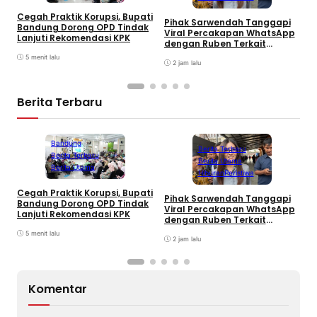
K
Cegah Praktik Korupsi, Bupati
Pihak Sarwendah Tanggapi
I
Bandung Dorong OPD Tindak
Viral Percakapan WhatsApp
P
Lanjuti Rekomendasi KPK
dengan Ruben Terkait
Dugaan Obat HIV
5 menit lalu
2 jam lalu
Berita Terbaru
Bandung
Berita Terbaru
Berita Terbaru
Berita Utama
Berita Utama
Hiburan
Peristiwa
K
Cegah Praktik Korupsi, Bupati
Pihak Sarwendah Tanggapi
I
Bandung Dorong OPD Tindak
Viral Percakapan WhatsApp
P
Lanjuti Rekomendasi KPK
dengan Ruben Terkait
Dugaan Obat HIV
5 menit lalu
2 jam lalu
Komentar