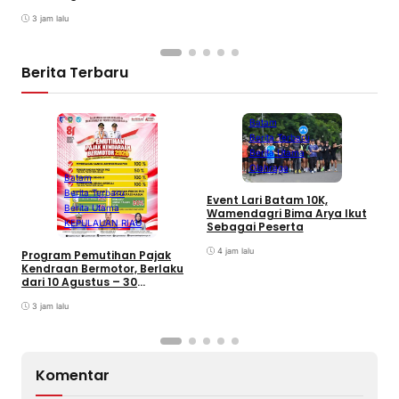
September 2026
3 jam lalu
Berita Terbaru
Batam
Berita Terbaru
Berita Utama
Olahraga
Batam
Berita Terbaru
B
Event Lari Batam 10K,
Berita Utama
F
Wamendagri Bima Arya Ikut
S
KEPULAUAN RIAU
Sebagai Peserta
I
4 jam lalu
Program Pemutihan Pajak
Kendraan Bermotor, Berlaku
dari 10 Agustus – 30
September 2026
3 jam lalu
Komentar