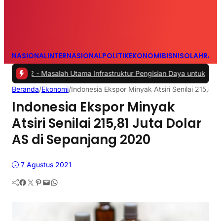
NASIONAL
INTERNASIONAL
POLITIK
EKONOMI
BISNIS
OLAHRAG
-
Masalah Utama Infrastruktur Pengisian Daya untuk Mobil Listrik yan
Beranda
/
Ekonomi
/
Indonesia Ekspor Minyak Atsiri Senilai 215,81
Indonesia Ekspor Minyak
Atsiri Senilai 215,81 Juta Dolar
AS di Sepanjang 2020
7 Agustus 2021
Facebook
Twitter
Pinterest
Mail
WhatsApp