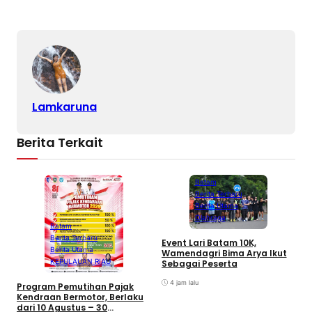
Lamkaruna
Berita Terkait
Batam
Berita Terbaru
Berita Utama
Olahraga
Batam
Berita Terbaru
B
Event Lari Batam 10K,
Berita Utama
F
Wamendagri Bima Arya Ikut
S
KEPULAUAN RIAU
Sebagai Peserta
I
4 jam lalu
Program Pemutihan Pajak
Kendraan Bermotor, Berlaku
dari 10 Agustus – 30