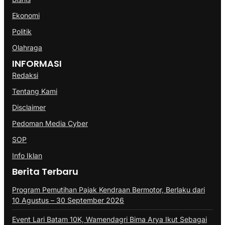
Ekonomi
Politik
Olahraga
INFORMASI
Redaksi
Tentang Kami
Disclaimer
Pedoman Media Cyber
SOP
Info Iklan
Berita Terbaru
Program Pemutihan Pajak Kendraan Bermotor, Berlaku dari
10 Agustus – 30 September 2026
Event Lari Batam 10K, Wamendagri Bima Arya Ikut Sebagai