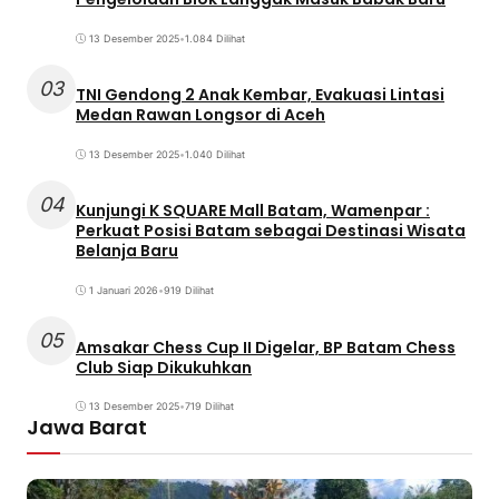
13 Desember 2025
•
1.084 Dilihat
03
TNI Gendong 2 Anak Kembar, Evakuasi Lintasi
Medan Rawan Longsor di Aceh
13 Desember 2025
•
1.040 Dilihat
04
Kunjungi K SQUARE Mall Batam, Wamenpar :
Perkuat Posisi Batam sebagai Destinasi Wisata
Belanja Baru
1 Januari 2026
•
919 Dilihat
05
Amsakar Chess Cup II Digelar, BP Batam Chess
Club Siap Dikukuhkan
13 Desember 2025
•
719 Dilihat
Jawa Barat