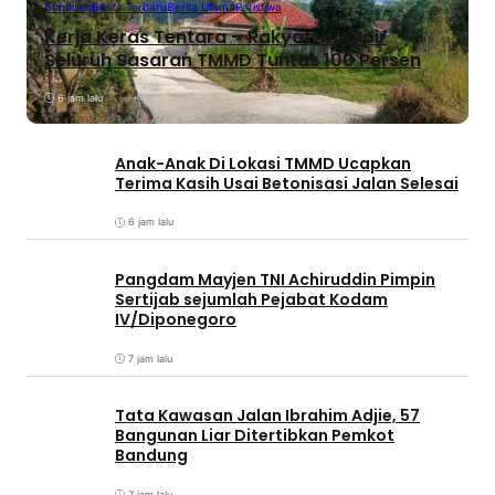
Bandung
Berita Terbaru
Berita Utama
Peristiwa
Kerja Keras Tentara – Rakyat, Hampir
Seluruh Sasaran TMMD Tuntas 100 Persen
6 jam lalu
Anak-Anak Di Lokasi TMMD Ucapkan
Terima Kasih Usai Betonisasi Jalan Selesai
6 jam lalu
Pangdam Mayjen TNI Achiruddin Pimpin
Sertijab sejumlah Pejabat Kodam
IV/Diponegoro
7 jam lalu
Tata Kawasan Jalan Ibrahim Adjie, 57
Bangunan Liar Ditertibkan Pemkot
Bandung
7 jam lalu