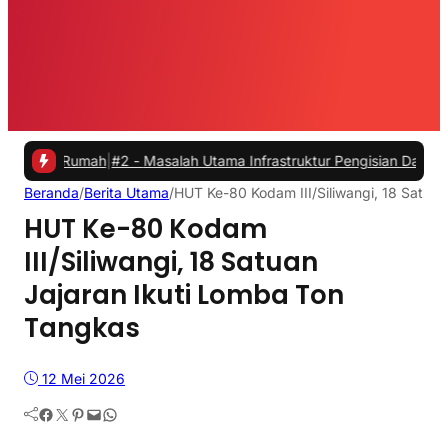
umah
|
#2 -
Masalah Utama Infrastruktur Pengisian Daya untuk Mobil Li
Beranda
/
Berita Utama
/
HUT Ke-80 Kodam III/Siliwangi, 18 Satua
HUT Ke-80 Kodam
III/Siliwangi, 18 Satuan
Jajaran Ikuti Lomba Ton
Tangkas
12 Mei 2026
Facebook
Twitter
Pinterest
Mail
WhatsApp