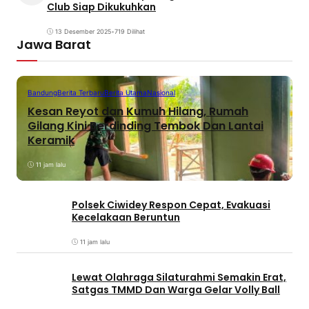
Club Siap Dikukuhkan
13 Desember 2025
•
719 Dilihat
Jawa Barat
Bandung
Berita Terbaru
Berita Utama
Nasional
Kesan Reyot dan Kumuh Hilang, Rumah
Gilang Kini Berdinding Tembok Dan Lantai
Keramik
11 jam lalu
Polsek Ciwidey Respon Cepat, Evakuasi
Kecelakaan Beruntun
11 jam lalu
Lewat Olahraga Silaturahmi Semakin Erat,
Satgas TMMD Dan Warga Gelar Volly Ball