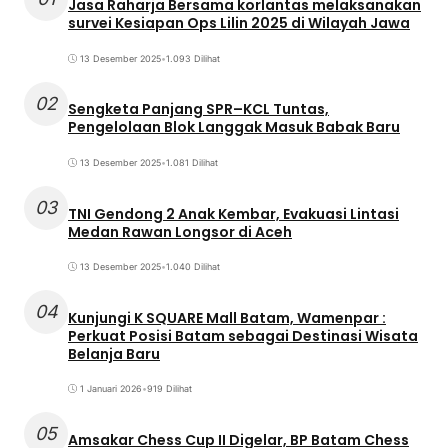
Jasa Raharja Bersama korlantas melaksanakan
survei Kesiapan Ops Lilin 2025 di Wilayah Jawa
13 Desember 2025
•
1.093 Dilihat
02
Sengketa Panjang SPR–KCL Tuntas,
Pengelolaan Blok Langgak Masuk Babak Baru
13 Desember 2025
•
1.081 Dilihat
03
TNI Gendong 2 Anak Kembar, Evakuasi Lintasi
Medan Rawan Longsor di Aceh
13 Desember 2025
•
1.040 Dilihat
04
Kunjungi K SQUARE Mall Batam, Wamenpar :
Perkuat Posisi Batam sebagai Destinasi Wisata
Belanja Baru
1 Januari 2026
•
919 Dilihat
05
Amsakar Chess Cup II Digelar, BP Batam Chess