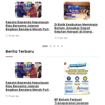
Batam
Batam
Berita Terbaru
Berita Terbaru
Berita Utama
Berita Utama
Peristiwa
Peristiwa
Kepala Bapenda Kepulauan
Di Balik Kesibukan Memimpin
Riau Bersama Jajaran
P
Batam, Amsakar Dapat
Bagikan Bendera Merah Putih
R
Kejutan Hangat di Ulang
Ke Wajib Pajak Kendaraan
D
Tahun ke-58
Bermotor di Kantor Samsat
10 jam lalu
11 jam lalu
Berita Terbaru
Batam
Berita Terbaru
Berita Utama
Peristiwa
Kepala Bapenda Kepulauan
D
Riau Bersama Jajaran
B
Bagikan Bendera Merah Putih
Batam
K
Ke Wajib Pajak Kendaraan
T
Bermotor di Kantor Samsat
10 jam lalu
BP Batam Perkuat
Transparansi Layanan