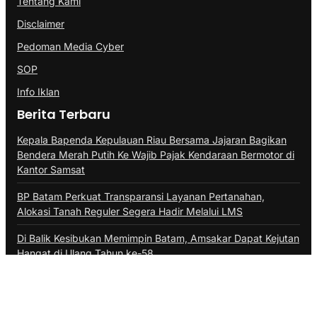
Tentang Kami
Disclaimer
Pedoman Media Cyber
SOP
Info Iklan
Berita Terbaru
Kepala Bapenda Kepulauan Riau Bersama Jajaran Bagikan
Bendera Merah Putih Ke Wajib Pajak Kendaraan Bermotor di
Kantor Samsat
BP Batam Perkuat Transparansi Layanan Pertanahan,
Alokasi Tanah Reguler Segera Hadir Melalui LMS
Di Balik Kesibukan Memimpin Batam, Amsakar Dapat Kejutan
Hangat di Ulang Tahun ke-58
@Copyright PROBATAM.CO. All Rights Reserved