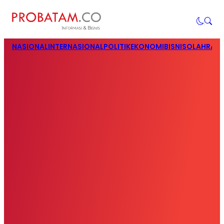
NASIONAL
INTERNASIONAL
POLITIK
EKONOMI
BISNIS
OLAHRAG