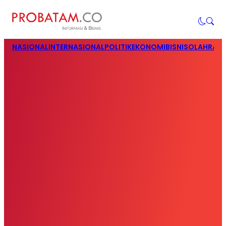
NASIONAL
INTERNASIONAL
POLITIK
EKONOMI
BISNIS
OLAHRAG