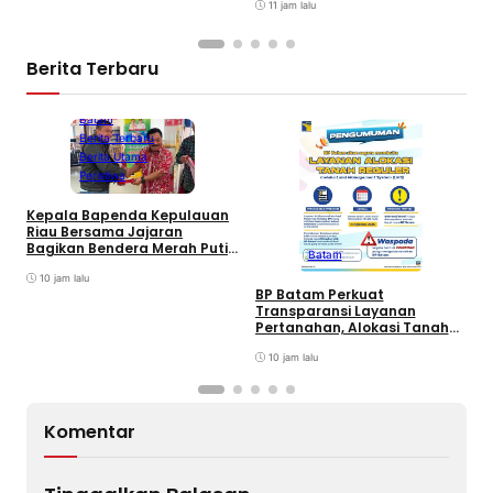
11 jam lalu
Berita Terbaru
Batam
Berita Terbaru
Berita Utama
Peristiwa
Kepala Bapenda Kepulauan
D
Riau Bersama Jajaran
B
Bagikan Bendera Merah Putih
Batam
K
Ke Wajib Pajak Kendaraan
T
Bermotor di Kantor Samsat
10 jam lalu
BP Batam Perkuat
Transparansi Layanan
Pertanahan, Alokasi Tanah
Reguler Segera Hadir Melalui
LMS
10 jam lalu
Komentar