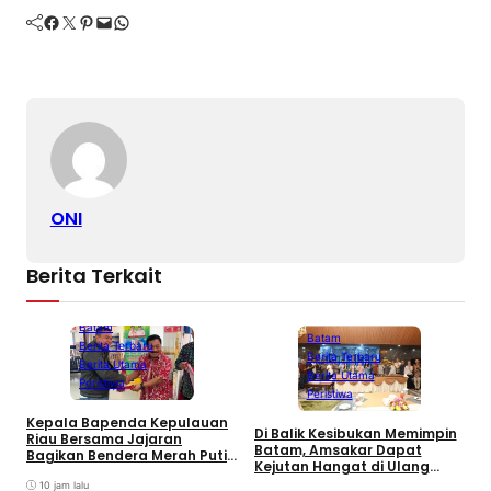
Facebook
Twitter
Pinterest
Mail
WhatsApp
ONI
Berita Terkait
Batam
Batam
Berita Terbaru
Berita Terbaru
Berita Utama
Berita Utama
Peristiwa
Peristiwa
Kepala Bapenda Kepulauan
Di Balik Kesibukan Memimpin
Riau Bersama Jajaran
P
Batam, Amsakar Dapat
Bagikan Bendera Merah Putih
R
Kejutan Hangat di Ulang
Ke Wajib Pajak Kendaraan
D
Tahun ke-58
Bermotor di Kantor Samsat
10 jam lalu