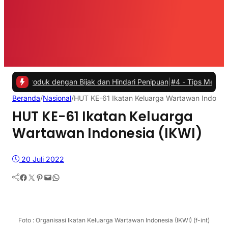
uk dengan Bijak dan Hindari Penipuan
|
#4 -
Tips Memilih Sepatu Mar
Beranda
/
Nasional
/
HUT KE-61 Ikatan Keluarga Wartawan Indonesi
HUT KE-61 Ikatan Keluarga
Wartawan Indonesia (IKWI)
20 Juli 2022
Facebook
Twitter
Pinterest
Mail
WhatsApp
Foto : Organisasi Ikatan Keluarga Wartawan Indonesia (IKWI) (f-int)