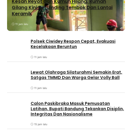
Kesan Reyot dan Kumuh Hilang, Rumah
Gilang Kini Berdinding Tembok Dan Lantai
Keramik
11 jam lalu
Polsek Ciwidey Respon Cepat, Evakuasi
Kecelakaan Beruntun
11 jam lalu
Lewat Olahraga Silaturahmi Semakin Erat,
Satgas TMMD Dan Warga Gelar Volly Ball
11 jam lalu
Calon Paskibraka Masuk Pemusatan
Latihan, Bupati Bandung Tekankan Disiplin,
Integritas Dan Nasionalisme
15 jam lalu