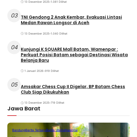
13 Desember 2025
•
1.081 Dilihat
03
TNI Gendong 2 Anak Kembar, Evakuasi Lintasi
Medan Rawan Longsor di Aceh
13 Desember 2025
•
1.040 Dilihat
04
Kunjungi K SQUARE Mall Batam, Wamenpar :
Perkuat Posisi Batam sebagai Destinasi Wisata
Belanja Baru
1 Januari 2026
•
919 Dilihat
05
Amsakar Chess Cup II Digelar, BP Batam Chess
Club Siap Dikukuhkan
13 Desember 2025
•
719 Dilihat
Jawa Barat
Bandung
Berita Terbaru
Berita Utama
Nasional