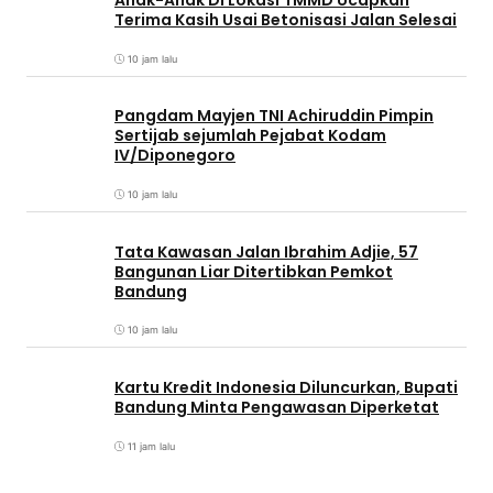
Anak-Anak Di Lokasi TMMD Ucapkan
Terima Kasih Usai Betonisasi Jalan Selesai
10 jam lalu
Pangdam Mayjen TNI Achiruddin Pimpin
Sertijab sejumlah Pejabat Kodam
IV/Diponegoro
10 jam lalu
Tata Kawasan Jalan Ibrahim Adjie, 57
Bangunan Liar Ditertibkan Pemkot
Bandung
10 jam lalu
Kartu Kredit Indonesia Diluncurkan, Bupati
Bandung Minta Pengawasan Diperketat
11 jam lalu