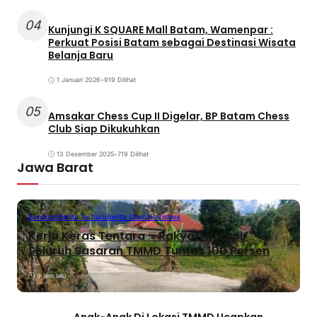
04
Kunjungi K SQUARE Mall Batam, Wamenpar :
Perkuat Posisi Batam sebagai Destinasi Wisata
Belanja Baru
1 Januari 2026
•
919 Dilihat
05
Amsakar Chess Cup II Digelar, BP Batam Chess
Club Siap Dikukuhkan
13 Desember 2025
•
719 Dilihat
Jawa Barat
Bandung
Berita Terbaru
Berita Utama
Peristiwa
Kerja Keras Tentara – Rakyat, Hampir
Seluruh Sasaran TMMD Tuntas 100 Persen
9 jam lalu