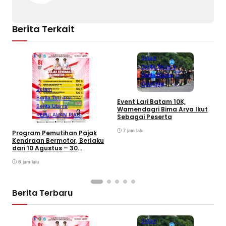
Berita Terkait
Batam
Berita Terbaru
Berita Utama
Olahraga
Batam
Berita Terbaru
B
Event Lari Batam 10K,
Berita Utama
F
Wamendagri Bima Arya Ikut
S
KEPULAUAN RIAU
Sebagai Peserta
I
7 jam lalu
Program Pemutihan Pajak
Kendraan Bermotor, Berlaku
dari 10 Agustus – 30
September 2026
6 jam lalu
Berita Terbaru
Batam