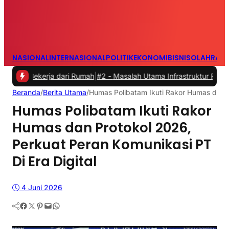
NASIONAL
INTERNASIONAL
POLITIK
EKONOMI
BISNIS
OLAHRAG
kerja dari Rumah
|
#2 -
Masalah Utama Infrastruktur Pengisian Daya u
Beranda
/
Berita Utama
/
Humas Polibatam Ikuti Rakor Humas dan P
Humas Polibatam Ikuti Rakor
Humas dan Protokol 2026,
Perkuat Peran Komunikasi PT
Di Era Digital
4 Juni 2026
Facebook
Twitter
Pinterest
Mail
WhatsApp