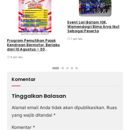
Berita Terbaru
Berita Utama
Olahraga
Batam
Berita Terbaru
B
Event Lari Batam 10K,
Berita Utama
F
Wamendagri Bima Arya Ikut
S
KEPULAUAN RIAU
Sebagai Peserta
I
7 jam lalu
Program Pemutihan Pajak
Kendraan Bermotor, Berlaku
dari 10 Agustus – 30
September 2026
6 jam lalu
Komentar
Tinggalkan Balasan
Alamat email Anda tidak akan dipublikasikan.
Ruas
yang wajib ditandai
*
Komentar
*