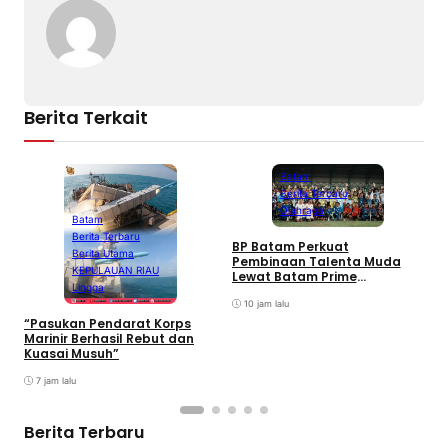
Berita Terkait
Batam
Berita Terbaru
Olahraga
Batam
Berita Terbaru
BP Batam Perkuat
P
Berita Utama
Pembinaan Talenta Muda
S
KEPULAUAN RIAU
Lewat Batam Prime
M
Lingga
International Grassroot
C
Football sebagai Festival
10 jam lalu
2026
“Pasukan Pendarat Korps
Marinir Berhasil Rebut dan
Kuasai Musuh”
7 jam lalu
Berita Terbaru