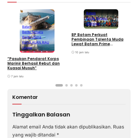
Batam
Berita Terbaru
Olahraga
Batam
Berita Terbaru
BP Batam Perkuat
P
Berita Utama
Pembinaan Talenta Muda
S
KEPULAUAN RIAU
Lewat Batam Prime
M
Lingga
International Grassroot
C
Football sebagai Festival
10 jam lalu
2026
“Pasukan Pendarat Korps
Marinir Berhasil Rebut dan
Kuasai Musuh”
7 jam lalu
Komentar
Tinggalkan Balasan
Alamat email Anda tidak akan dipublikasikan.
Ruas
yang wajib ditandai
*