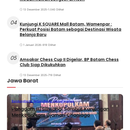
13 Desember 2025
•
1.040 Dilihat
04
Kunjungi K SQUARE Mall Batam, Wamenpar :
Perkuat Posisi Batam sebagai Destinasi Wisata
Belanja Baru
1 Januari 2026
•
919 Dilihat
05
Amsakar Chess Cup II Digelar, BP Batam Chess
Club Siap Dikukuhkan
13 Desember 2025
•
719 Dilihat
Jawa Barat
Bandung
Berita Terbaru
Berita Utama
Peristiwa
Pangdam III/Siliwangi Sambut Kunjungan
Menkopolkam Djamari Chaniago
10 jam lalu