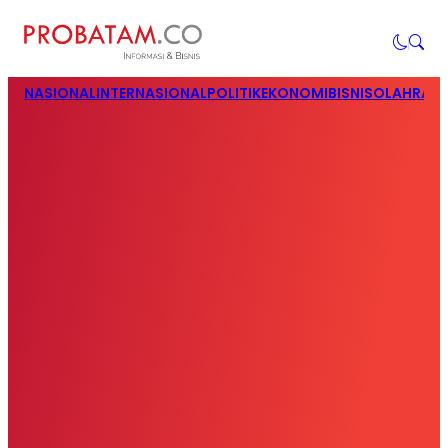
NASIONAL
INTERNASIONAL
POLITIK
EKONOMI
BISNIS
OLAHRAG