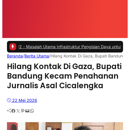
 -
Masalah Utama Infrastruktur Pengisian Daya untuk Mobil Listrik y
Beranda
/
Berita Utama
/
Hilang Kontak Di Gaza, Bupati Bandung K
Hilang Kontak Di Gaza, Bupati
Bandung Kecam Penahanan
Jurnalis Asal Cicalengka
22 Mei 2026
Facebook
Twitter
Pinterest
Mail
WhatsApp