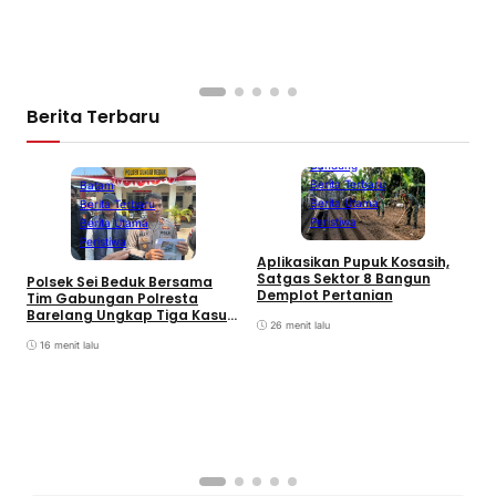
P
K
S
Berita Terbaru
Bandung
Berita Terbaru
Batam
Berita Utama
Berita Terbaru
Peristiwa
Berita Utama
Peristiwa
Aplikasikan Pupuk Kosasih,
Satgas Sektor 8 Bangun
Polsek Sei Beduk Bersama
Demplot Pertanian
Tim Gabungan Polresta
Barelang Ungkap Tiga Kasus
26 menit lalu
Curanmor
16 menit lalu
A
P
K
S