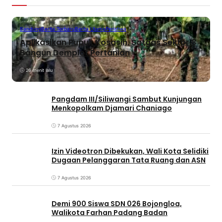
Bandung
Berita Terbaru
Berita Utama
Peristiwa
Aplikasikan Pupuk Kosasih, Satgas Sektor 8
Bangun Demplot Pertanian
26 menit lalu
Pangdam III/Siliwangi Sambut Kunjungan
Menkopolkam Djamari Chaniago
7 Agustus 2026
Izin Videotron Dibekukan, Wali Kota Selidiki
Dugaan Pelanggaran Tata Ruang dan ASN
7 Agustus 2026
Demi 900 Siswa SDN 026 Bojongloa,
Walikota Farhan Padang Badan