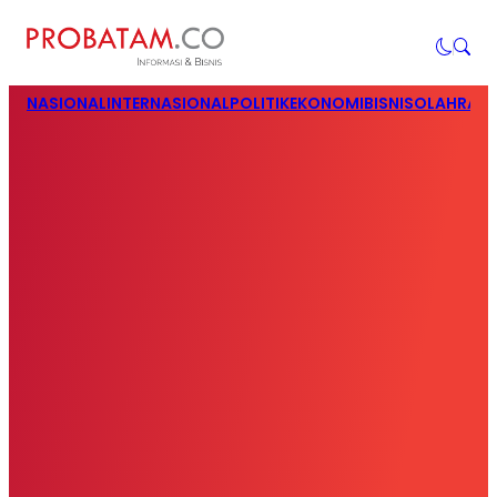
NASIONAL
INTERNASIONAL
POLITIK
EKONOMI
BISNIS
OLAHRAG