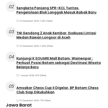
02
Sengketa Panjang SPR–KCL Tuntas,
Pengelolaan Blok Langgak Masuk Babak Baru
13 Desember 2025
•
1.081 Dilihat
03
TNI Gendong 2 Anak Kembar, Evakuasi Lintasi
Medan Rawan Longsor di Aceh
13 Desember 2025
•
1.040 Dilihat
04
Kunjungi K SQUARE Mall Batam, Wamenpar :
Perkuat Posisi Batam sebagai Destinasi Wisata
Belanja Baru
1 Januari 2026
•
919 Dilihat
05
Amsakar Chess Cup II Digelar, BP Batam Chess
Club Siap Dikukuhkan
13 Desember 2025
•
719 Dilihat
Jawa Barat