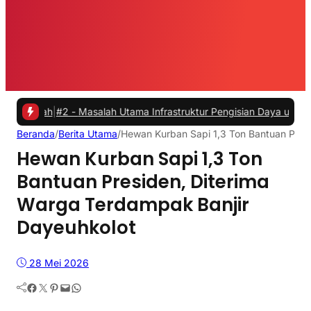
|
#2 -
Masalah Utama Infrastruktur Pengisian Daya untuk Mobil Listri
Beranda
/
Berita Utama
/
Hewan Kurban Sapi 1,3 Ton Bantuan Pres
Hewan Kurban Sapi 1,3 Ton
Bantuan Presiden, Diterima
Warga Terdampak Banjir
Dayeuhkolot
28 Mei 2026
Facebook
Twitter
Pinterest
Mail
WhatsApp