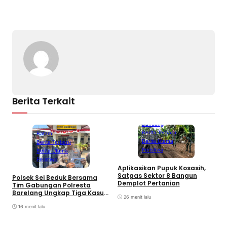
Berita Terkait
Bandung
Berita Terbaru
Batam
Berita Utama
Berita Terbaru
Peristiwa
Berita Utama
Peristiwa
Aplikasikan Pupuk Kosasih,
Satgas Sektor 8 Bangun
Polsek Sei Beduk Bersama
Demplot Pertanian
Tim Gabungan Polresta
Barelang Ungkap Tiga Kasus
26 menit lalu
Curanmor
16 menit lalu
A