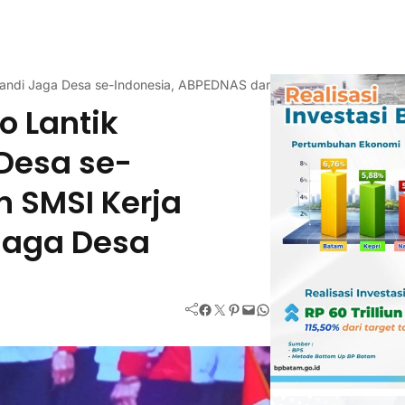
ikandi Jaga Desa se-Indonesia, ABPEDNAS dan SMSI Kerja Sama Du
 Lantik
Desa se-
 SMSI Kerja
Jaga Desa
Facebook
Twitter
Pinterest
Mail
WhatsApp