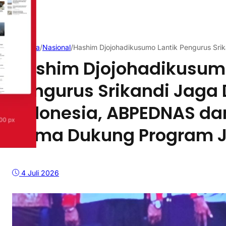
Beranda
/
Nasional
/
Hashim Djojohadikusumo Lantik Pengurus Sr
Hashim Djojohadikusumo
Pengurus Srikandi Jaga 
Indonesia, ABPEDNAS dan
Sama Dukung Program 
4 Juli 2026