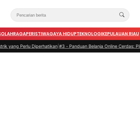
S
OLAHRAGA
PERISTIWA
GAYA HIDUP
TEKNOLOGI
KEPULAUAN RIAU
tikan
|
#3 -
Panduan Belanja Online Cerdas: Pilih Produk dengan Bijak