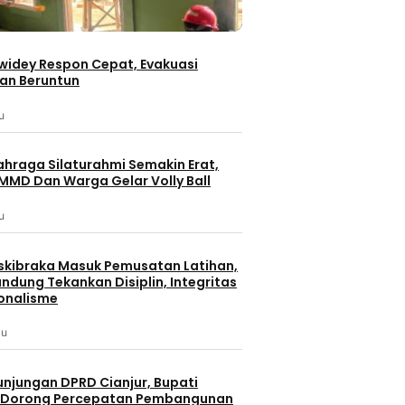
iwidey Respon Cepat, Evakuasi
an Beruntun
u
ahraga Silaturahmi Semakin Erat,
MMD Dan Warga Gelar Volly Ball
u
skibraka Masuk Pemusatan Latihan,
ndung Tekankan Disiplin, Integritas
onalisme
lu
unjungan DPRD Cianjur, Bupati
 Dorong Percepatan Pembangunan