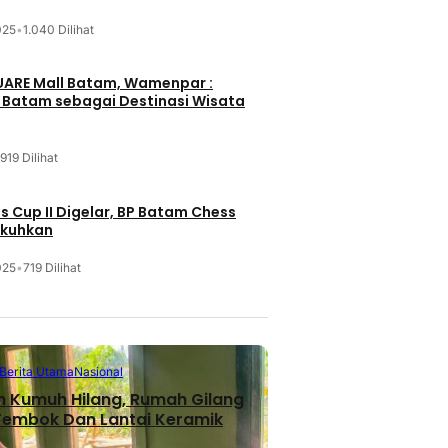
025
•
1.040 Dilihat
UARE Mall Batam, Wamenpar :
i Batam sebagai Destinasi Wisata
919 Dilihat
 Cup II Digelar, BP Batam Chess
ukuhkan
025
•
719 Dilihat
Berita Utama
Nasional
n Kumuh Hilang, Rumah Gilang
 Tembok Dan Lantai Keramik