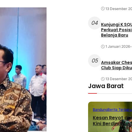
13 Desember 2
04
Kunjungi K SQ
Perkuat Posis
Belanja Baru
1 Januari 2026
•
05
Amsakar Chess
Club Siap Dik
13 Desember 2
Jawa Barat
Bandung
Berita Terbaru
Kesan Reyot da
Kini Berdinding