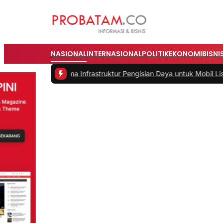
NASIONAL
INTERNASIONAL
POLITIK
EKONOMI
BISNI
Infrastruktur Pengisian Daya untuk Mobil Listrik yang Perlu Diperha