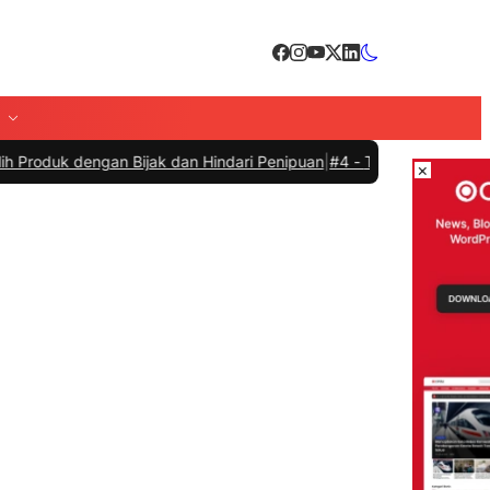
 dan Hindari Penipuan
|
#4 -
Tips Memilih Sepatu Marathon yang Se
×