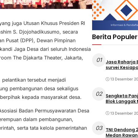
 yang juga Utusan Khusus Presiden RI
ashim S. Djojohadikusumo, secara
Berita Populer
an Pusat (DPP), Dewan Pimpinan
andi Jaga Desa dari seluruh Indonesia
room The Djakarta Theater, Jakarta,
01
Jasa Raharja
survei Kesiapa
pelantikan tersebut menjadi
13 Desember 2
ng pembangunan desa sekaligus
02
Sengketa Pan
 berpihak kepada masyarakat desa.
Blok Langgak
 Asosiasi Badan Permusyawaratan Desa
13 Desember 2
 perempuan dalam pembangunan,
03
tah, serta tata kelola pemerintahan
TNI Gendong 2
Medan Rawan 