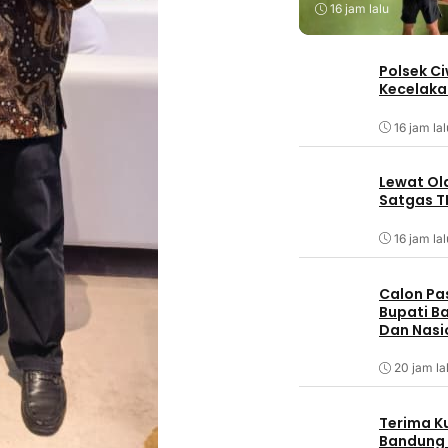
16 jam lalu
Polsek C
Kecelaka
16 jam lal
Lewat Ol
Satgas T
16 jam lal
Calon Pa
Bupati Ba
Dan Nasi
20 jam la
Terima K
Bandung