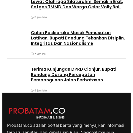
Lewat Olahraga Silaturahmi Semakin Erat,
Satgas TMMD Dan Warga Gelar Volly Ball
3 jam lalu
Calon Paskibraka Masuk Pemusatan
Latihan, Bupati Bandung Tekankan Disiplin,
Integritas Dan Nasionalisme
7 jam lalu
Terima Kunjungan DPRD Cianjur, Bupati
Bandung Dorong Percepatan
Pembangunan Jalan Perbatasan
9 jam lalu
Probatam.co adalah portal berita yang menyajikan informasi
terbaru seputar dan Kepulauan Riau, Nasional maupun