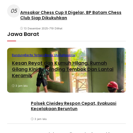
05
Amsakar Chess Cup II Digelar, BP Batam Chess
Club Siap Dikukuhkan
13 Desember 2025
•
719 Dilihat
Jawa Barat
Bandung
Berita Terbaru
Berita Utama
Nasional
Kesan Reyot dan Kumuh Hilang, Rumah
Gilang Kini Berdinding Tembok Dan Lantai
Keramik
3 jam lalu
Polsek Ciwidey Respon Cepat, Evakuasi
Kecelakaan Beruntun
3 jam lalu