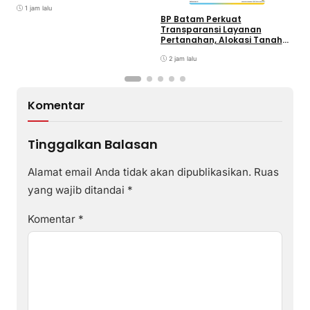
T
Bermotor di Kantor Samsat
1 jam lalu
BP Batam Perkuat
Transparansi Layanan
Pertanahan, Alokasi Tanah
Reguler Segera Hadir Melalui
LMS
2 jam lalu
Komentar
Tinggalkan Balasan
Alamat email Anda tidak akan dipublikasikan.
Ruas
yang wajib ditandai
*
Komentar
*