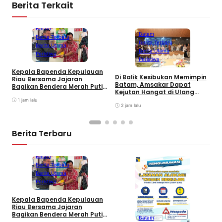
Berita Terkait
Batam
Batam
Berita Terbaru
Berita Terbaru
Berita Utama
Berita Utama
Peristiwa
Peristiwa
Kepala Bapenda Kepulauan
Di Balik Kesibukan Memimpin
Riau Bersama Jajaran
P
Batam, Amsakar Dapat
Bagikan Bendera Merah Putih
P
Kejutan Hangat di Ulang
Ke Wajib Pajak Kendaraan
A
Tahun ke-58
Bermotor di Kantor Samsat
1 jam lalu
A
2 jam lalu
P
Berita Terbaru
Batam
Berita Terbaru
Berita Utama
Peristiwa
Kepala Bapenda Kepulauan
D
Riau Bersama Jajaran
B
Bagikan Bendera Merah Putih
Batam
K
Ke Wajib Pajak Kendaraan