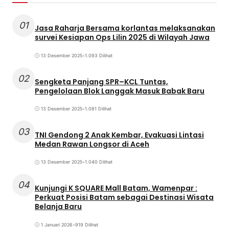
01
Jasa Raharja Bersama korlantas melaksanakan
survei Kesiapan Ops Lilin 2025 di Wilayah Jawa
13 Desember 2025
•
1.093 Dilihat
02
Sengketa Panjang SPR–KCL Tuntas,
Pengelolaan Blok Langgak Masuk Babak Baru
13 Desember 2025
•
1.081 Dilihat
03
TNI Gendong 2 Anak Kembar, Evakuasi Lintasi
Medan Rawan Longsor di Aceh
13 Desember 2025
•
1.040 Dilihat
04
Kunjungi K SQUARE Mall Batam, Wamenpar :
Perkuat Posisi Batam sebagai Destinasi Wisata
Belanja Baru
1 Januari 2026
•
919 Dilihat