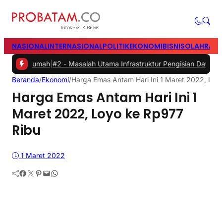
NASIONAL
INTERNASIONAL
POLITIK
EKONOMI
BISNIS
OLAHRAG
umah
|
#2 -
Masalah Utama Infrastruktur Pengisian Daya untuk Mobil Li
Beranda
/
Ekonomi
/
Harga Emas Antam Hari Ini 1 Maret 2022, Loy
Harga Emas Antam Hari Ini 1
Maret 2022, Loyo ke Rp977
Ribu
1 Maret 2022
Facebook
Twitter
Pinterest
Mail
WhatsApp