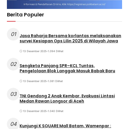
Berita Populer
01
Jasa Raharja Bersama korlantas melaksanakan
survei Kesiapan Ops Lilin 2025 di Wilayah Jawa
13 Desember 2025
•
1.094 Dilihat
02
Sengketa Panjang SPR–KCL Tuntas,
Pengelolaan Blok Langgak Masuk Babak Baru
13 Desember 2025
•
1.081 Dilihat
03
TNI Gendong 2 Anak Kembar, Evakuasi Lintasi
Medan Rawan Longsor di Aceh
13 Desember 2025
•
1.040 Dilihat
04
Kunjungi K SQUARE Mall Batam, Wamenpar :