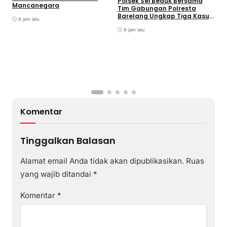
Polsek Sei Beduk Bersama
Mancanegara
D
Tim Gabungan Polresta
Barelang Ungkap Tiga Kasus
8 jam lalu
Curanmor
9 jam lalu
Komentar
Tinggalkan Balasan
Alamat email Anda tidak akan dipublikasikan.
Ruas
yang wajib ditandai
*
Komentar
*