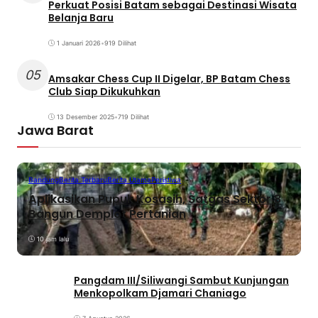
Perkuat Posisi Batam sebagai Destinasi Wisata
Belanja Baru
1 Januari 2026
•
919 Dilihat
05
Amsakar Chess Cup II Digelar, BP Batam Chess
Club Siap Dikukuhkan
13 Desember 2025
•
719 Dilihat
Jawa Barat
Bandung
Berita Terbaru
Berita Utama
Peristiwa
Aplikasikan Pupuk Kosasih, Satgas Sektor 8
Bangun Demplot Pertanian
10 jam lalu
Pangdam III/Siliwangi Sambut Kunjungan
Menkopolkam Djamari Chaniago