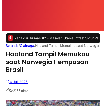
a dari Rumah
|
#2 -
Masalah Utama Infrastruktur Pengisian Daya untuk
Beranda
/
Olahraga
/
Haaland Tampil Memukau saat Norwegia Hem
Haaland Tampil Memukau
saat Norwegia Hempasan
Brasil
6 Juli 2026
Facebook
Twitter
Pinterest
Mail
WhatsApp