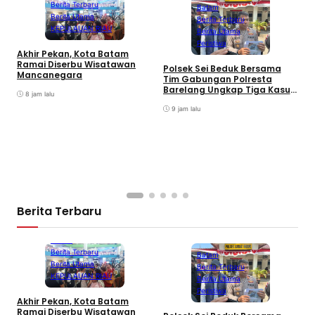
Berita Terbaru
Batam
Berita Utama
Berita Terbaru
KEPULAUAN RIAU
Berita Utama
Peristiwa
Akhir Pekan, Kota Batam
A
Ramai Diserbu Wisatawan
S
Polsek Sei Beduk Bersama
Mancanegara
D
Tim Gabungan Polresta
Barelang Ungkap Tiga Kasus
8 jam lalu
Curanmor
9 jam lalu
Berita Terbaru
Batam
Berita Terbaru
Batam
Berita Utama
Berita Terbaru
KEPULAUAN RIAU
Berita Utama
Peristiwa
Akhir Pekan, Kota Batam
A
Ramai Diserbu Wisatawan
S