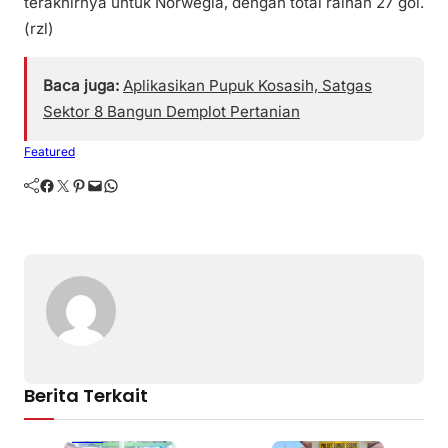
terakhirnya untuk Norwegia, dengan total raihan 27 gol.
(rzl)
Baca juga:
Aplikasikan Pupuk Kosasih, Satgas
Sektor 8 Bangun Demplot Pertanian
Featured
Facebook
Twitter
Pinterest
Mail
WhatsApp
Berita Terkait
Batam