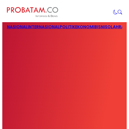
NASIONAL
INTERNASIONAL
POLITIK
EKONOMI
BISNIS
OLAHRAG