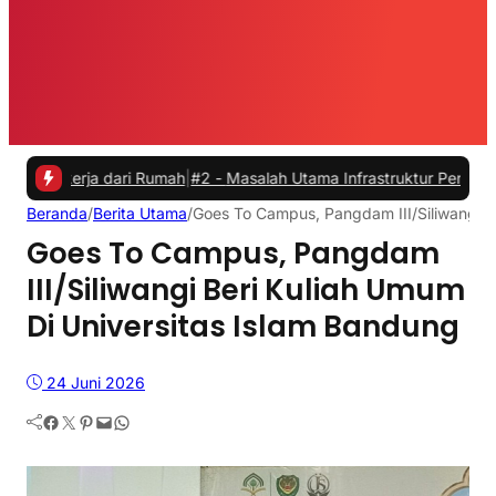
ja dari Rumah
|
#2 -
Masalah Utama Infrastruktur Pengisian Daya untu
Beranda
/
Berita Utama
/
Goes To Campus, Pangdam III/Siliwangi B
Goes To Campus, Pangdam
III/Siliwangi Beri Kuliah Umum
Di Universitas Islam Bandung
24 Juni 2026
Facebook
Twitter
Pinterest
Mail
WhatsApp