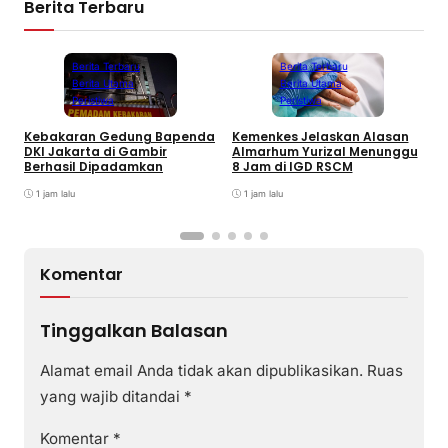
Berita Terbaru
Berita Terbaru
Berita Terbaru
Berita Utama
Berita Utama
Peristiwa
Peristiwa
Kebakaran Gedung Bapenda
Kemenkes Jelaskan Alasan
E
DKI Jakarta di Gambir
Almarhum Yurizal Menunggu
U
Berhasil Dipadamkan
8 Jam di IGD RSCM
M
1 jam lalu
1 jam lalu
Komentar
Tinggalkan Balasan
Alamat email Anda tidak akan dipublikasikan.
Ruas
yang wajib ditandai
*
Komentar
*