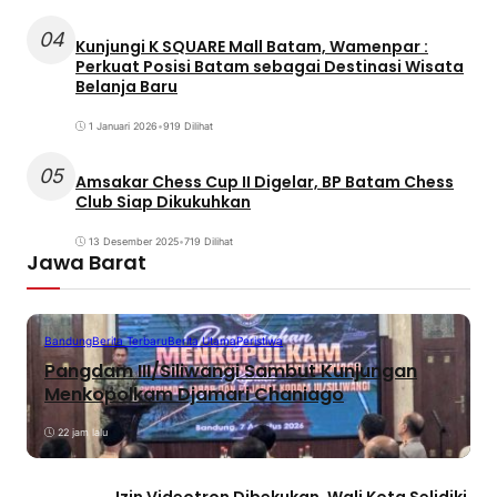
04
Kunjungi K SQUARE Mall Batam, Wamenpar :
Perkuat Posisi Batam sebagai Destinasi Wisata
Belanja Baru
1 Januari 2026
•
919 Dilihat
05
Amsakar Chess Cup II Digelar, BP Batam Chess
Club Siap Dikukuhkan
13 Desember 2025
•
719 Dilihat
Jawa Barat
Bandung
Berita Terbaru
Berita Utama
Peristiwa
Pangdam III/Siliwangi Sambut Kunjungan
Menkopolkam Djamari Chaniago
22 jam lalu