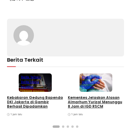
Berita Terkait
Berita Terbaru
Berita Terbaru
Berita Utama
Berita Utama
Peristiwa
Peristiwa
Kebakaran Gedung Bapenda
Kemenkes Jelaskan Alasan
E
DKI Jakarta di Gambir
Almarhum Yurizal Menunggu
U
Berhasil Dipadamkan
8 Jam di IGD RSCM
M
1 jam lalu
1 jam lalu