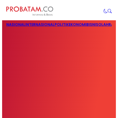
NASIONAL
INTERNASIONAL
POLITIK
EKONOMI
BISNIS
OLAHRAG