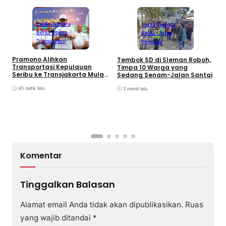
Berita Terbaru
Berita Terbaru
Berita Utama
Berita Utama
Transportasi
Peristiwa
K
Pramono Alihkan
Tembok SD di Sleman Roboh,
P
Transportasi Kepulauan
Timpa 10 Warga yang
P
Seribu ke Transjakarta Mulai
Sedang Senam-Jalan Santai
K
2027
45 detik lalu
2 menit lalu
Komentar
Tinggalkan Balasan
Alamat email Anda tidak akan dipublikasikan.
Ruas
yang wajib ditandai
*