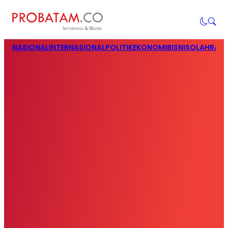
NASIONAL
INTERNASIONAL
POLITIK
EKONOMI
BISNIS
OLAHRAG