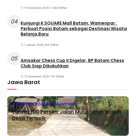
13 Desember 2025
•
1.040 Dilihat
04
Kunjungi K SQUARE Mall Batam, Wamenpar :
Perkuat Posisi Batam sebagai Destinasi Wisata
Belanja Baru
1 Januari 2026
•
919 Dilihat
05
Amsakar Chess Cup II Digelar, BP Batam Chess
Club Siap Dikukuhkan
13 Desember 2025
•
719 Dilihat
Jawa Barat
Bandung
Berita Terbaru
Berita Utama
Inspirasi
Tuntas 100 Persen, Jalan Mulus Ubah Wajah
Desa Terisolir
1 jam lalu