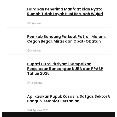
Harapan Penerima Manfaat Kian Nyata,
Rumah Tidak Layak Huni Berubah Wujud
1 jam lalu
Pemkab Bandung Perkuat Patroli Malam,
Cegah Begal, Miras dan Obat-Obatan
8 jam lalu
Bupati Citra Pitriyami Sampaikan
Penjelasan Rancangan KUBA dan PPASP
Tahun 2026
13 jam lalu
Aplikasikan Pupuk Kosasih, Satgas Sektor 8
Bangun Demplot Pertanian
8 Agustus 2026