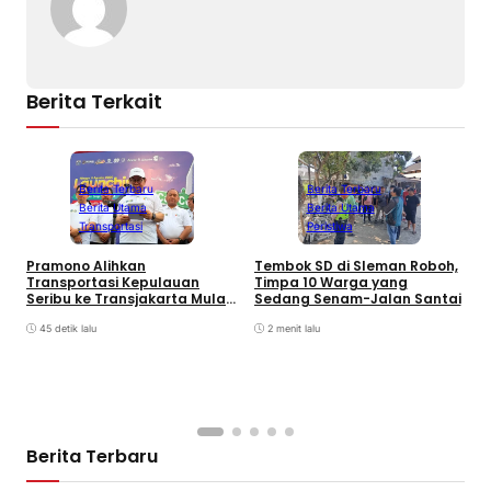
Berita Terkait
Berita Terbaru
Berita Terbaru
Berita Utama
Berita Utama
Transportasi
Peristiwa
K
Pramono Alihkan
Tembok SD di Sleman Roboh,
P
Transportasi Kepulauan
Timpa 10 Warga yang
P
Seribu ke Transjakarta Mulai
Sedang Senam-Jalan Santai
K
2027
45 detik lalu
2 menit lalu
Berita Terbaru