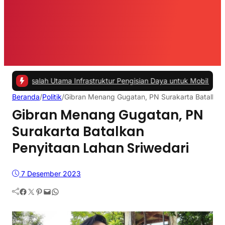
 Utama Infrastruktur Pengisian Daya untuk Mobil Listrik yang Perlu 
Beranda
/
Politik
/
Gibran Menang Gugatan, PN Surakarta Batalkan 
Gibran Menang Gugatan, PN
Surakarta Batalkan
Penyitaan Lahan Sriwedari
7 Desember 2023
Facebook
Twitter
Pinterest
Mail
WhatsApp