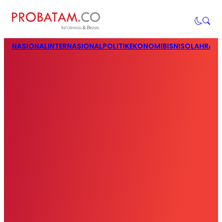
NASIONAL
INTERNASIONAL
POLITIK
EKONOMI
BISNIS
OLAHRAG