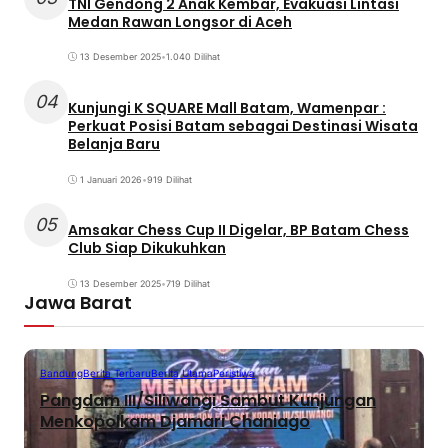
TNI Gendong 2 Anak Kembar, Evakuasi Lintasi
Medan Rawan Longsor di Aceh
13 Desember 2025
•
1.040 Dilihat
04
Kunjungi K SQUARE Mall Batam, Wamenpar :
Perkuat Posisi Batam sebagai Destinasi Wisata
Belanja Baru
1 Januari 2026
•
919 Dilihat
05
Amsakar Chess Cup II Digelar, BP Batam Chess
Club Siap Dikukuhkan
13 Desember 2025
•
719 Dilihat
Jawa Barat
Bandung
Berita Terbaru
Berita Utama
Peristiwa
Pangdam III/Siliwangi Sambut Kunjungan
Menkopolkam Djamari Chaniago