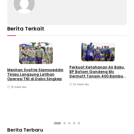
Berita Terkait
Batam
Berita Terbaru
Berita Terbaru
Perkuat Ketahanan Air Baku,
B
Menhan Syafrie Sjamsoeddin
BP Batam Gandeng Mc
L
Tinjau Langsung Latihan
Dermott Tanam 400 Bambu
K
Operasi TNI di Dabo Singkep
Betung di Bendungan Sei
B
Nongsa
22 menit lalu
15 menit lalu
Berita Terbaru