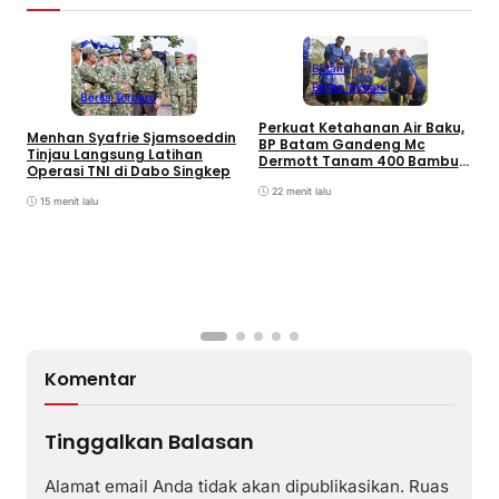
Batam
Berita Terbaru
Berita Terbaru
Perkuat Ketahanan Air Baku,
B
Menhan Syafrie Sjamsoeddin
BP Batam Gandeng Mc
L
Tinjau Langsung Latihan
Dermott Tanam 400 Bambu
K
Operasi TNI di Dabo Singkep
Betung di Bendungan Sei
B
Nongsa
22 menit lalu
15 menit lalu
Komentar
Tinggalkan Balasan
Alamat email Anda tidak akan dipublikasikan.
Ruas