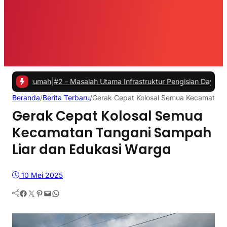
mah
|
#2 -
Masalah Utama Infrastruktur Pengisian Daya untuk Mobil Lis
Beranda
/
Berita Terbaru
/
Gerak Cepat Kolosal Semua Kecamatan 
Gerak Cepat Kolosal Semua
Kecamatan Tangani Sampah
Liar dan Edukasi Warga
10 Mei 2025
Facebook
Twitter
Pinterest
Mail
WhatsApp