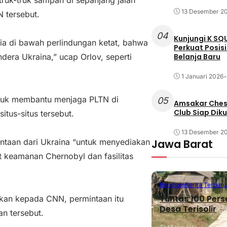
ruk-truk sampah di sepanjang jalan
13 Desember 2
 tersebut.
04
Kunjungi K SQ
a di bawah perlindungan ketat, bahwa
Perkuat Posis
Belanja Baru
era Ukraina,” ucap Orlov, seperti
1 Januari 2026
•
ntuk membantu menjaga PLTN di
05
Amsakar Chess
Club Siap Dik
tus-situs tersebut.
13 Desember 2
Jawa Barat
taan dari Ukraina “untuk menyediakan
t keamanan Chernobyl dan fasilitas
Bandung
Berita Terbaru
Tuntas 100 Pers
akan kepada CNN, permintaan itu
Desa Terisolir
n tersebut.