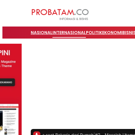
NASIONAL
INTERNASIONAL
POLITIK
EKONOMI
BISNI
vitas saat Bekerja dari Rumah
|
#2 -
Masalah Utama Infrastruktur Pe