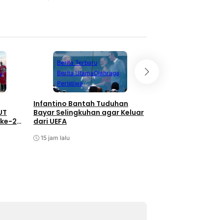
Berita Terbaru
u
Berita Utama
Olahraga
Berita Terbaru
Peristiwa
Berita Utama
P
Travel
Infantino Bantah Tuduhan
UT
Bayar Selingkuhan agar Keluar
Kebakaran Hutan 
 ke-24
dari UEFA
Terkait Aktivitas 
Status Tetap Wa
15 jam lalu
15 jam lalu