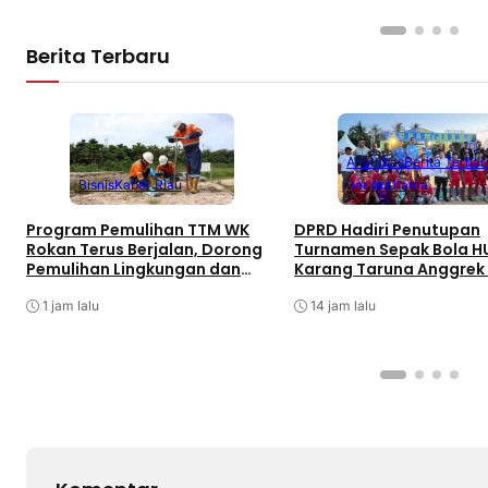
Berita Terbaru
Anambas
Berita Terbar
Bisnis
Kabar Riau
Berita Utama
Program Pemulihan TTM WK
DPRD Hadiri Penutupan
Rokan Terus Berjalan, Dorong
Turnamen Sepak Bola H
Pemulihan Lingkungan dan
Karang Taruna Anggrek
Manfaat Ekonomi Daerah
di Air Asuk
1 jam lalu
14 jam lalu