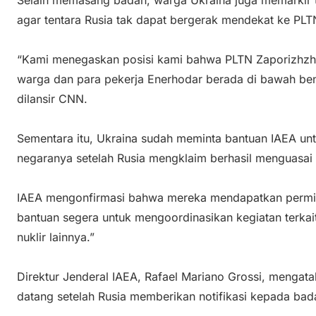
Selain memasang badan, warga Ukraina juga memarkir t
agar tentara Rusia tak dapat bergerak mendekat ke PLTN
“Kami menegaskan posisi kami bahwa PLTN Zaporizhzhi
warga dan para pekerja Enerhodar berada di bawah bend
dilansir CNN.
Sementara itu, Ukraina sudah meminta bantuan IAEA u
negaranya setelah Rusia mengklaim berhasil menguasai si
IAEA mengonfirmasi bahwa mereka mendapatkan permin
bantuan segera untuk mengoordinasikan kegiatan terkai
nuklir lainnya.”
Direktur Jenderal IAEA, Rafael Mariano Grossi, mengat
datang setelah Rusia memberikan notifikasi kepada bada