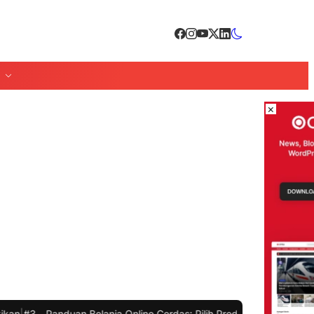
×
an Belanja Online Cerdas: Pilih Produk dengan Bijak dan Hindari Pe