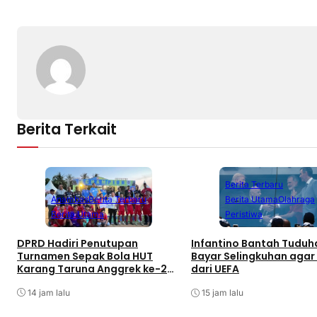
Berita Terkait
Berita Terbaru
Anambas
Berita Terbaru
Berita Utama
Olahraga
Berita Utama
Peristiwa
DPRD Hadiri Penutupan
Infantino Bantah Tuduh
Turnamen Sepak Bola HUT
Bayar Selingkuhan agar
Karang Taruna Anggrek ke-24
dari UEFA
di Air Asuk
14 jam lalu
15 jam lalu