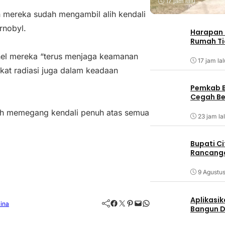
17 jam lalu
n mereka sudah mengambil alih kendali
rnobyl.
Harapan 
Rumah Ti
nel mereka “terus menjaga keamanan
17 jam lal
kat radiasi juga dalam keadaan
Pemkab B
Cegah Be
h memegang kendali penuh atas semua
23 jam la
Bupati C
Rancanga
9 Agustu
Aplikasik
Facebook
Twitter
Pinterest
Mail
WhatsApp
ina
Bangun D