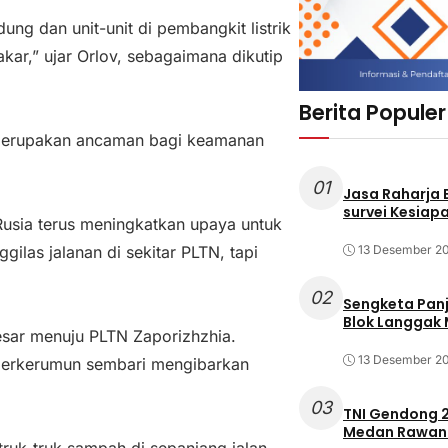
ng dan unit-unit di pembangkit listrik
akar,” ujar Orlov, sebagaimana dikutip
Berita Populer
 merupakan ancaman bagi keamanan
01
Jasa Raharja
survei Kesiapa
sia terus meningkatkan upaya untuk
13 Desember 2
ilas jalanan di sekitar PLTN, tapi
02
Sengketa Pan
Blok Langgak
sar menuju PLTN Zaporizhzhia.
13 Desember 2
 berkerumun sembari mengibarkan
03
TNI Gendong 2
Medan Rawan 