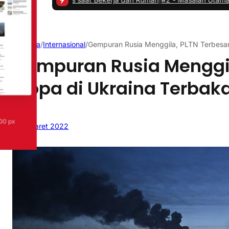
Beranda
/
Internasional
/
Gempuran Rusia Menggila, PLTN Terbesar
Gempuran Rusia Menggil
Eropa di Ukraina Terbak
4 Maret 2022