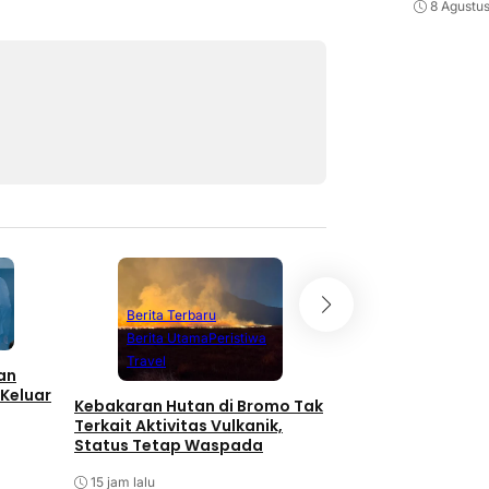
8 Agustu
Berita Terbaru
Berita Terbaru
Berita Utama
Peristiwa
Berita Utama
P
Travel
an
Kasus Temuan Sen
 Keluar
Kebakaran Hutan di Bromo Tak
Sekolah, Komnas 
Terkait Aktivitas Vulkanik,
Sekolah Harusnya
Status Tetap Waspada
Aman
15 jam lalu
15 jam lalu