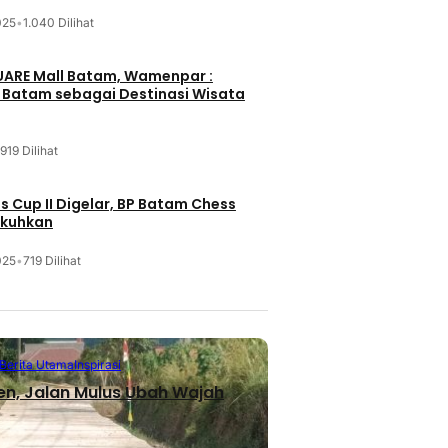
025
•
1.040 Dilihat
UARE Mall Batam, Wamenpar :
i Batam sebagai Destinasi Wisata
919 Dilihat
 Cup II Digelar, BP Batam Chess
ukuhkan
025
•
719 Dilihat
Berita Utama
Inspirasi
en, Jalan Mulus Ubah Wajah