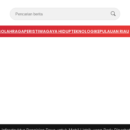
S
OLAHRAGA
PERISTIWA
GAYA HIDUP
TEKNOLOGI
KEPULAUAN RIAU
ngisian Daya untuk Mobil Listrik yang Perlu Diperhatikan
|
#3 -
Pandu