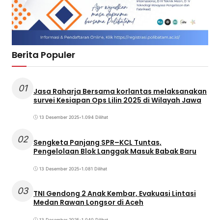
Berita Populer
01
Jasa Raharja Bersama korlantas melaksanakan
survei Kesiapan Ops Lilin 2025 di Wilayah Jawa
13 Desember 2025
•
1.094 Dilihat
02
Sengketa Panjang SPR–KCL Tuntas,
Pengelolaan Blok Langgak Masuk Babak Baru
13 Desember 2025
•
1.081 Dilihat
03
TNI Gendong 2 Anak Kembar, Evakuasi Lintasi
Medan Rawan Longsor di Aceh
13 Desember 2025
•
1.040 Dilihat