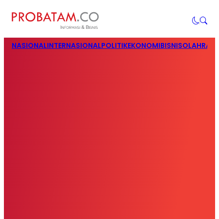
NASIONAL
INTERNASIONAL
POLITIK
EKONOMI
BISNIS
OLAHRAG