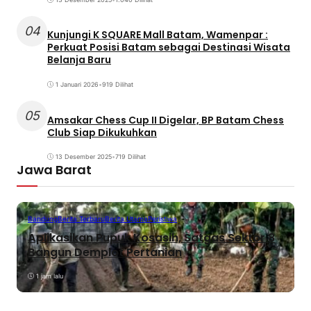
04
Kunjungi K SQUARE Mall Batam, Wamenpar :
Perkuat Posisi Batam sebagai Destinasi Wisata
Belanja Baru
1 Januari 2026
•
919 Dilihat
05
Amsakar Chess Cup II Digelar, BP Batam Chess
Club Siap Dikukuhkan
13 Desember 2025
•
719 Dilihat
Jawa Barat
Bandung
Berita Terbaru
Berita Utama
Peristiwa
Aplikasikan Pupuk Kosasih, Satgas Sektor 8
Bangun Demplot Pertanian
1 jam lalu