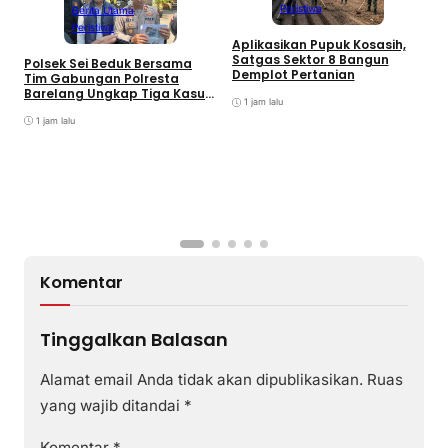
Peristiwa
Berita Utama
Peristiwa
Aplikasikan Pupuk Kosasih,
Satgas Sektor 8 Bangun
Polsek Sei Beduk Bersama
Demplot Pertanian
Tim Gabungan Polresta
Barelang Ungkap Tiga Kasus
1 jam lalu
Curanmor
1 jam lalu
A
P
K
S
Komentar
Tinggalkan Balasan
Alamat email Anda tidak akan dipublikasikan.
Ruas
yang wajib ditandai
*
Komentar
*