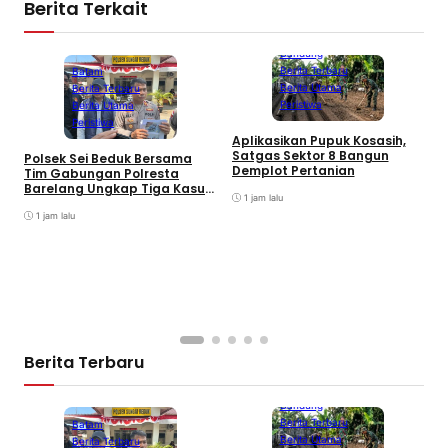
Berita Terkait
Bandung
Berita Terbaru
Batam
Berita Utama
Berita Terbaru
Peristiwa
Berita Utama
Peristiwa
Aplikasikan Pupuk Kosasih,
Satgas Sektor 8 Bangun
Polsek Sei Beduk Bersama
Demplot Pertanian
Tim Gabungan Polresta
Barelang Ungkap Tiga Kasus
1 jam lalu
Curanmor
1 jam lalu
A
P
K
S
Berita Terbaru
Bandung
Berita Terbaru
Batam
Berita Utama
Berita Terbaru