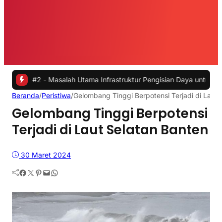
#2 -
Masalah Utama Infrastruktur Pengisian Daya untuk Mobil Listrik 
Beranda
/
Peristiwa
/
Gelombang Tinggi Berpotensi Terjadi di Laut 
Gelombang Tinggi Berpotensi
Terjadi di Laut Selatan Banten
30 Maret 2024
Facebook
Twitter
Pinterest
Mail
WhatsApp