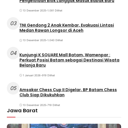
Pengelolaan Blok Langgak Masuk Babak Baru
13 Desember 2025
•
1.081 Dilihat
03
TNI Gendong 2 Anak Kembar, Evakuasi Lintasi
Medan Rawan Longsor di Aceh
13 Desember 2025
•
1.040 Dilihat
04
Kunjungi K SQUARE Mall Batam, Wamenpar :
Perkuat Posisi Batam sebagai Destinasi Wisata
Belanja Baru
1 Januari 2026
•
919 Dilihat
05
Amsakar Chess Cup II Digelar, BP Batam Chess
Club Siap Dikukuhkan
13 Desember 2025
•
719 Dilihat
Jawa Barat