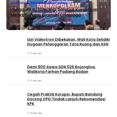
Bandung
Berita Terbaru
Berita Utama
Peristiwa
Pangdam III/Siliwangi Sambut Kunjungan
Menkopolkam Djamari Chaniago
11 jam lalu
Izin Videotron Dibekukan, Wali Kota Selidiki
Dugaan Pelanggaran Tata Ruang dan ASN
11 jam lalu
Demi 900 Siswa SDN 026 Bojongloa,
Walikota Farhan Padang Badan
11 jam lalu
Cegah Praktik Korupsi, Bupati Bandung
Dorong OPD Tindak Lanjuti Rekomendasi
KPK
15 jam lalu