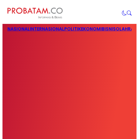
NASIONAL
INTERNASIONAL
POLITIK
EKONOMI
BISNIS
OLAHRAG