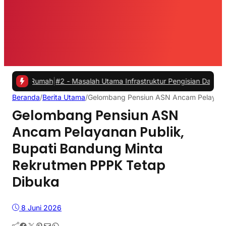
mah
|
#2 -
Masalah Utama Infrastruktur Pengisian Daya untuk Mobil Lis
Beranda
/
Berita Utama
/
Gelombang Pensiun ASN Ancam Pelayanan
Gelombang Pensiun ASN
Ancam Pelayanan Publik,
Bupati Bandung Minta
Rekrutmen PPPK Tetap
Dibuka
8 Juni 2026
Facebook
Twitter
Pinterest
Mail
WhatsApp