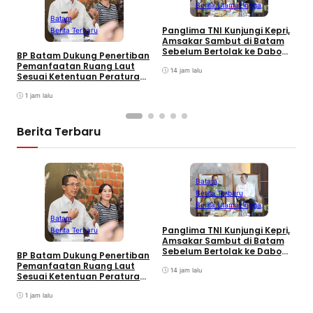
Berita Utama
Lingga
L
Batam
C
Panglima TNI Kunjungi Kepri,
Berita Terbaru
K
Amsakar Sambut di Batam
Sebelum Bertolak ke Dabo
BP Batam Dukung Penertiban
Singkep, Lingga
Pemanfaatan Ruang Laut
14 jam lalu
Sesuai Ketentuan Peraturan
Perundang-undangan
1 jam lalu
Berita Terbaru
Batam
Berita Terbaru
Berita Utama
Lingga
L
Batam
C
Panglima TNI Kunjungi Kepri,
Berita Terbaru
K
Amsakar Sambut di Batam
Sebelum Bertolak ke Dabo
BP Batam Dukung Penertiban
Singkep, Lingga
Pemanfaatan Ruang Laut
14 jam lalu
Sesuai Ketentuan Peraturan
Perundang-undangan
1 jam lalu