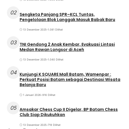
02
Sengketa Panjang SPR–KCL Tuntas,
Pengelolaan Blok Langgak Masuk Babak Baru
13 Desember 2025
•
1.081 Dilihat
03
TNI Gendong 2 Anak Kembar, Evakuasi Lintasi
Medan Rawan Longsor di Aceh
13 Desember 2025
•
1.040 Dilihat
04
Kunjungi K SQUARE Mall Batam, Wamenpar :
Perkuat Posisi Batam sebagai Destinasi Wisata
Belanja Baru
1 Januari 2026
•
916 Dilihat
05
Amsakar Chess Cup II Digelar, BP Batam Chess
Club Siap Dikukuhkan
13 Desember 2025
•
719 Dilihat