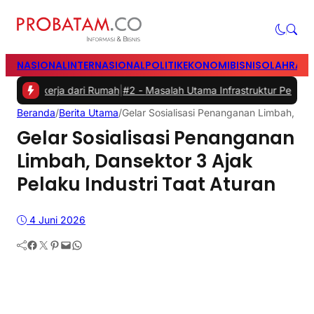
NASIONAL
INTERNASIONAL
POLITIK
EKONOMI
BISNIS
OLAHRAG
erja dari Rumah
|
#2 -
Masalah Utama Infrastruktur Pengisian Daya unt
Beranda
/
Berita Utama
/
Gelar Sosialisasi Penanganan Limbah, Dan
Gelar Sosialisasi Penanganan
Limbah, Dansektor 3 Ajak
Pelaku Industri Taat Aturan
4 Juni 2026
Facebook
Twitter
Pinterest
Mail
WhatsApp