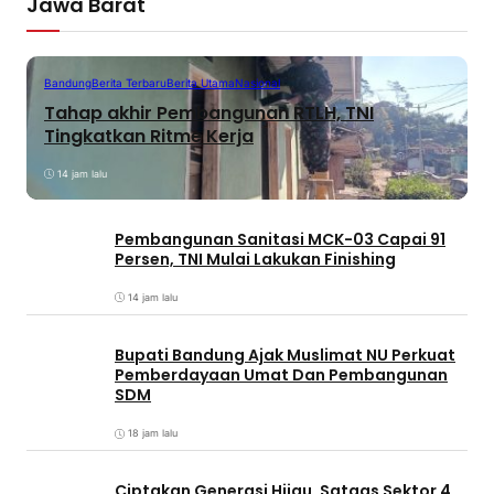
Jawa Barat
Bandung
Berita Terbaru
Berita Utama
Nasional
Tahap akhir Pembangunan RTLH, TNI
Tingkatkan Ritme Kerja
14 jam lalu
Pembangunan Sanitasi MCK-03 Capai 91
Persen, TNI Mulai Lakukan Finishing
14 jam lalu
Bupati Bandung Ajak Muslimat NU Perkuat
Pemberdayaan Umat Dan Pembangunan
SDM
18 jam lalu
Ciptakan Generasi Hijau, Satgas Sektor 4