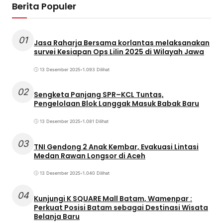
Berita Populer
01
Jasa Raharja Bersama korlantas melaksanakan
survei Kesiapan Ops Lilin 2025 di Wilayah Jawa
13 Desember 2025
•
1.093 Dilihat
02
Sengketa Panjang SPR–KCL Tuntas,
Pengelolaan Blok Langgak Masuk Babak Baru
13 Desember 2025
•
1.081 Dilihat
03
TNI Gendong 2 Anak Kembar, Evakuasi Lintasi
Medan Rawan Longsor di Aceh
13 Desember 2025
•
1.040 Dilihat
04
Kunjungi K SQUARE Mall Batam, Wamenpar :
Perkuat Posisi Batam sebagai Destinasi Wisata
Belanja Baru