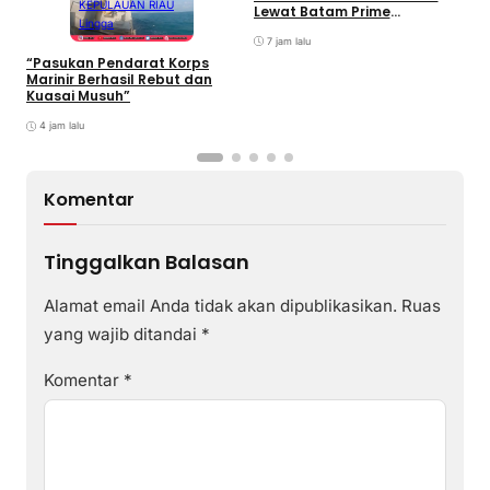
KEPULAUAN RIAU
Lewat Batam Prime
M
Lingga
International Grassroot
C
Football sebagai Festival
7 jam lalu
2026
“Pasukan Pendarat Korps
Marinir Berhasil Rebut dan
Kuasai Musuh”
4 jam lalu
Komentar
Tinggalkan Balasan
Alamat email Anda tidak akan dipublikasikan.
Ruas
yang wajib ditandai
*
Komentar
*