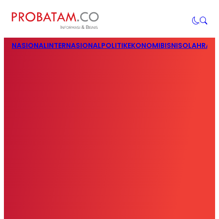
NASIONAL
INTERNASIONAL
POLITIK
EKONOMI
BISNIS
OLAHRAG