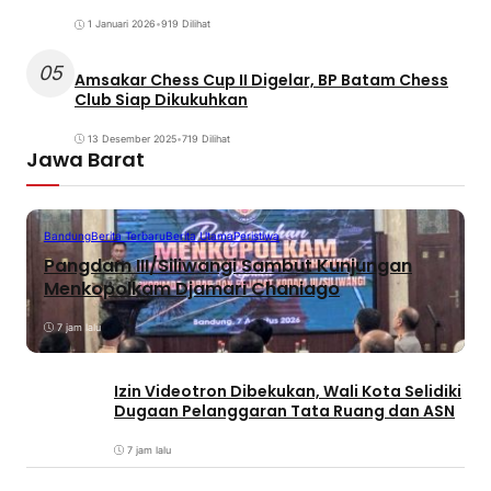
1 Januari 2026
•
919 Dilihat
05
Amsakar Chess Cup II Digelar, BP Batam Chess
Club Siap Dikukuhkan
13 Desember 2025
•
719 Dilihat
Jawa Barat
Bandung
Berita Terbaru
Berita Utama
Peristiwa
Pangdam III/Siliwangi Sambut Kunjungan
Menkopolkam Djamari Chaniago
7 jam lalu
Izin Videotron Dibekukan, Wali Kota Selidiki
Dugaan Pelanggaran Tata Ruang dan ASN
7 jam lalu