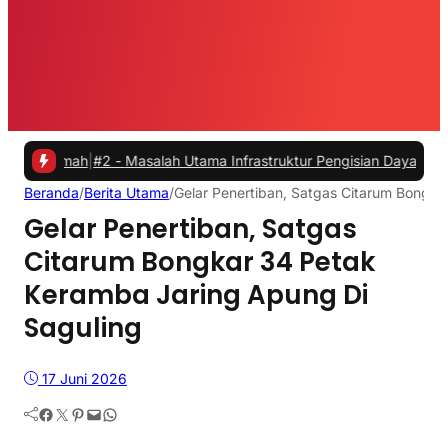
mah
|
#2 -
Masalah Utama Infrastruktur Pengisian Daya untuk Mobil Lis
Beranda
/
Berita Utama
/
Gelar Penertiban, Satgas Citarum Bongka
Gelar Penertiban, Satgas
Citarum Bongkar 34 Petak
Keramba Jaring Apung Di
Saguling
17 Juni 2026
Facebook
Twitter
Pinterest
Mail
WhatsApp