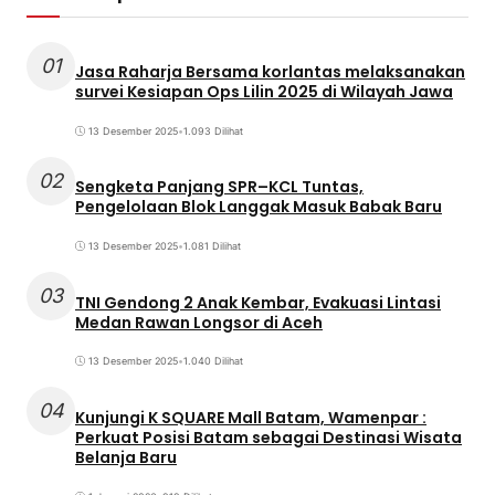
01
Jasa Raharja Bersama korlantas melaksanakan
survei Kesiapan Ops Lilin 2025 di Wilayah Jawa
13 Desember 2025
•
1.093 Dilihat
02
Sengketa Panjang SPR–KCL Tuntas,
Pengelolaan Blok Langgak Masuk Babak Baru
13 Desember 2025
•
1.081 Dilihat
03
TNI Gendong 2 Anak Kembar, Evakuasi Lintasi
Medan Rawan Longsor di Aceh
13 Desember 2025
•
1.040 Dilihat
04
Kunjungi K SQUARE Mall Batam, Wamenpar :
Perkuat Posisi Batam sebagai Destinasi Wisata
Belanja Baru