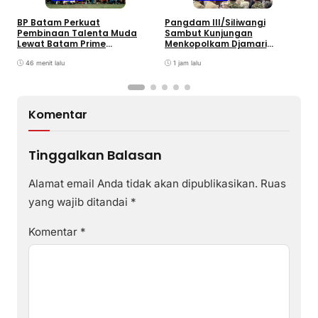
B
BP Batam Perkuat
Pangdam III/Siliwangi
P
Pembinaan Talenta Muda
Sambut Kunjungan
K
Lewat Batam Prime
Menkopolkam Djamari
W
International Grassroot
Chaniago
Football sebagai Festival
46 menit lalu
1 jam lalu
2026
Komentar
Tinggalkan Balasan
Alamat email Anda tidak akan dipublikasikan.
Ruas
yang wajib ditandai
*
Komentar
*