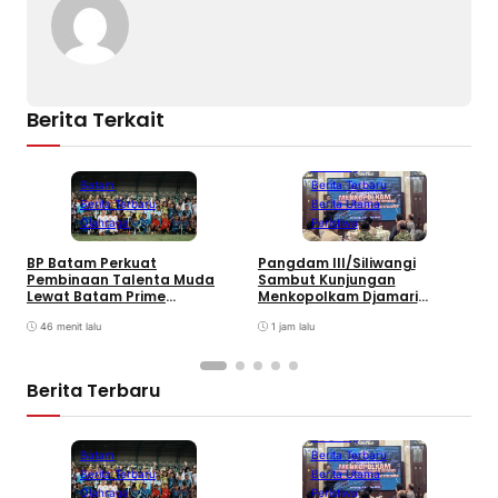
Berita Terkait
Bandung
Batam
Berita Terbaru
Berita Terbaru
Berita Utama
Olahraga
Peristiwa
B
BP Batam Perkuat
Pangdam III/Siliwangi
P
Pembinaan Talenta Muda
Sambut Kunjungan
K
Lewat Batam Prime
Menkopolkam Djamari
W
International Grassroot
Chaniago
Football sebagai Festival
46 menit lalu
1 jam lalu
2026
Berita Terbaru
Bandung
Batam
Berita Terbaru
Berita Terbaru
Berita Utama
Olahraga
Peristiwa