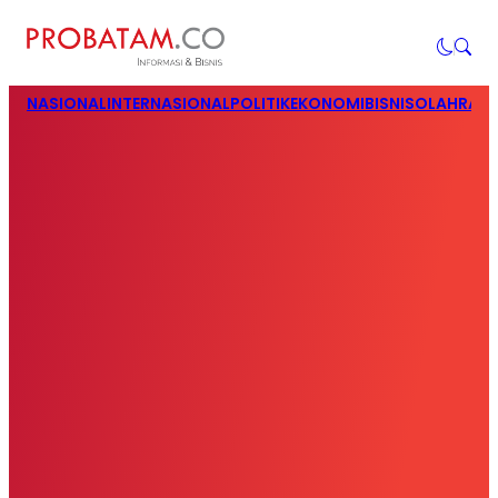
NASIONAL
INTERNASIONAL
POLITIK
EKONOMI
BISNIS
OLAHRAG