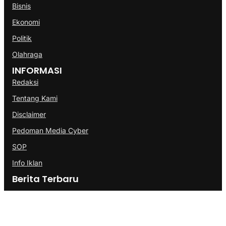
Bisnis
Ekonomi
Politik
Olahraga
INFORMASI
Redaksi
Tentang Kami
Disclaimer
Pedoman Media Cyber
SOP
Info Iklan
Berita Terbaru
BP Batam Perkuat Pembinaan Talenta Muda Lewat Batam
Prime International Grassroot Football sebagai Festival 2026