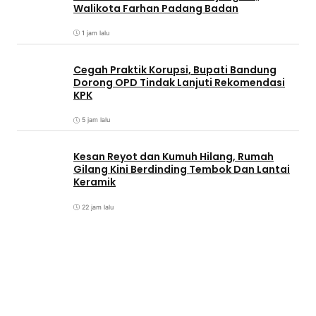
Walikota Farhan Padang Badan
1 jam lalu
Cegah Praktik Korupsi, Bupati Bandung
Dorong OPD Tindak Lanjuti Rekomendasi
KPK
5 jam lalu
Kesan Reyot dan Kumuh Hilang, Rumah
Gilang Kini Berdinding Tembok Dan Lantai
Keramik
22 jam lalu