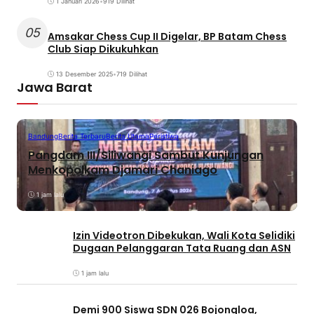
1 Januari 2026
•
919 Dilihat
05
Amsakar Chess Cup II Digelar, BP Batam Chess
Club Siap Dikukuhkan
13 Desember 2025
•
719 Dilihat
Jawa Barat
Bandung
Berita Terbaru
Berita Utama
Peristiwa
Pangdam III/Siliwangi Sambut Kunjungan
Menkopolkam Djamari Chaniago
1 jam lalu
Izin Videotron Dibekukan, Wali Kota Selidiki
Dugaan Pelanggaran Tata Ruang dan ASN
1 jam lalu
Demi 900 Siswa SDN 026 Bojongloa,