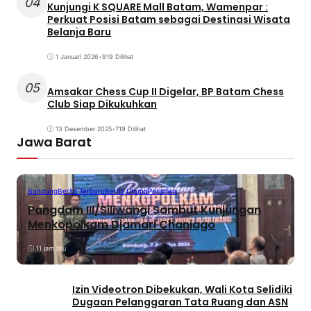
04
Kunjungi K SQUARE Mall Batam, Wamenpar :
Perkuat Posisi Batam sebagai Destinasi Wisata
Belanja Baru
1 Januari 2026
•
919 Dilihat
05
Amsakar Chess Cup II Digelar, BP Batam Chess
Club Siap Dikukuhkan
13 Desember 2025
•
719 Dilihat
Jawa Barat
Bandung
Berita Terbaru
Berita Utama
Peristiwa
Pangdam III/Siliwangi Sambut Kunjungan
Menkopolkam Djamari Chaniago
11 jam lalu
Izin Videotron Dibekukan, Wali Kota Selidiki
Dugaan Pelanggaran Tata Ruang dan ASN