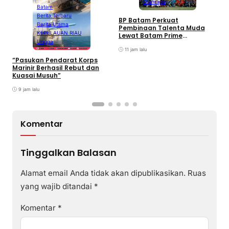
Olahraga
Batam
Berita Terbaru
BP Batam Perkuat
P
Berita Utama
Pembinaan Talenta Muda
S
KEPULAUAN RIAU
Lewat Batam Prime
M
Lingga
International Grassroot
C
Football sebagai Festival
11 jam lalu
2026
“Pasukan Pendarat Korps
Marinir Berhasil Rebut dan
Kuasai Musuh”
9 jam lalu
Komentar
Tinggalkan Balasan
Alamat email Anda tidak akan dipublikasikan.
Ruas
yang wajib ditandai
*
Komentar
*