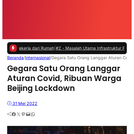
kerja dari Rumah
|
#2 -
Masalah Utama Infrastruktur Pengisian Daya u
Beranda
/
Internasional
/
Gegara Satu Orang Langgar Aturan Covid
Gegara Satu Orang Langgar
Aturan Covid, Ribuan Warga
Beijing Lockdown
31 Mei 2022
Facebook
Twitter
Pinterest
Mail
WhatsApp