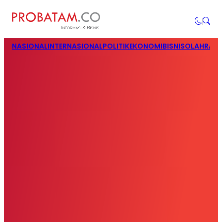
NASIONAL
INTERNASIONAL
POLITIK
EKONOMI
BISNIS
OLAHRAG