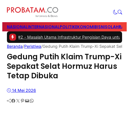
NASIONAL
INTERNASIONAL
POLITIK
EKONOMI
BISNIS
OLAHRAG
#2 -
Masalah Utama Infrastruktur Pengisian Daya untuk Mobil Listrik
Beranda
/
Peristiwa
/
Gedung Putih Klaim Trump-Xi Sepakat Selat 
Gedung Putih Klaim Trump-Xi
Sepakat Selat Hormuz Harus
Tetap Dibuka
14 Mei 2026
Facebook
Twitter
Pinterest
Mail
WhatsApp