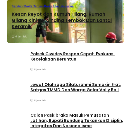
Bandung
Berita Terbaru
Berita Utama
Nasional
Kesan Reyot dan Kumuh Hilang, Rumah
Gilang Kini Berdinding Tembok Dan Lantai
Keramik
4 jam lalu
Polsek Ciwidey Respon Cepat, Evakuasi
Kecelakaan Beruntun
4 jam lalu
Lewat Olahraga Silaturahmi Semakin Erat,
Satgas TMMD Dan Warga Gelar Volly Ball
4 jam lalu
Calon Paskibraka Masuk Pemusatan
Latihan, Bupati Bandung Tekankan Disiplin,
Integritas Dan Nasionalisme