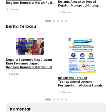
Batam, Amsakar Dapat
Bagikan Bendera Merah Putih
P
Kejutan Hangat di Ulang
Ke Wajib Pajak Kendaraan
A
Tahun ke-58
Bermotor di Kantor Samsat
2 jam lalu
A
3 jam lalu
P
Berita Terbaru
Batam
Berita Terbaru
Berita Utama
Peristiwa
Kepala Bapenda Kepulauan
D
Riau Bersama Jajaran
B
Bagikan Bendera Merah Putih
Batam
K
Ke Wajib Pajak Kendaraan
T
Bermotor di Kantor Samsat
2 jam lalu
BP Batam Perkuat
Transparansi Layanan
Pertanahan, Alokasi Tanah
Reguler Segera Hadir Melalui
LMS
3 jam lalu
Komentar