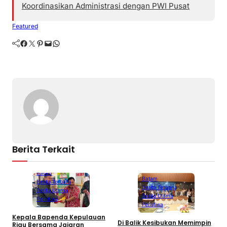
Koordinasikan Administrasi dengan PWI Pusat
Featured
Facebook
Twitter
Pinterest
Mail
WhatsApp
Berita Terkait
Batam
Batam
Berita Terbaru
Berita Terbaru
Berita Utama
Berita Utama
Peristiwa
Peristiwa
Kepala Bapenda Kepulauan
Di Balik Kesibukan Memimpin
Riau Bersama Jajaran
P