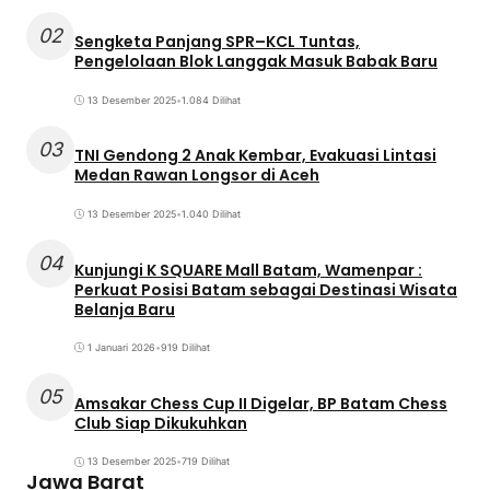
02
Sengketa Panjang SPR–KCL Tuntas,
Pengelolaan Blok Langgak Masuk Babak Baru
13 Desember 2025
•
1.084 Dilihat
03
TNI Gendong 2 Anak Kembar, Evakuasi Lintasi
Medan Rawan Longsor di Aceh
13 Desember 2025
•
1.040 Dilihat
04
Kunjungi K SQUARE Mall Batam, Wamenpar :
Perkuat Posisi Batam sebagai Destinasi Wisata
Belanja Baru
1 Januari 2026
•
919 Dilihat
05
Amsakar Chess Cup II Digelar, BP Batam Chess
Club Siap Dikukuhkan
13 Desember 2025
•
719 Dilihat
Jawa Barat