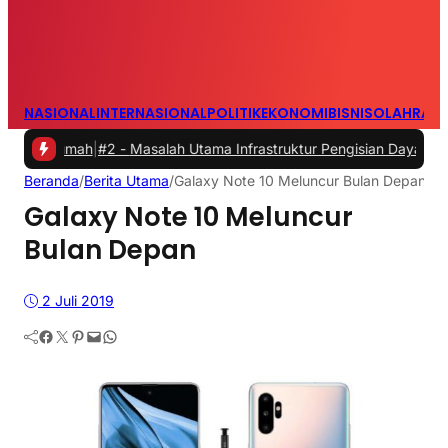
NASIONAL
INTERNASIONAL
POLITIK
EKONOMI
BISNIS
OLAHRAG
mah
|
#2 -
Masalah Utama Infrastruktur Pengisian Daya untuk Mobil Lis
Beranda
/
Berita Utama
/
Galaxy Note 10 Meluncur Bulan Depan
Galaxy Note 10 Meluncur
Bulan Depan
2 Juli 2019
Facebook
Twitter
Pinterest
Mail
WhatsApp