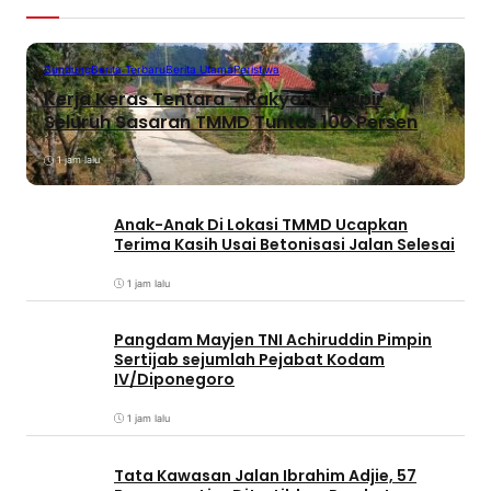
Bandung
Berita Terbaru
Berita Utama
Peristiwa
Kerja Keras Tentara – Rakyat, Hampir
Seluruh Sasaran TMMD Tuntas 100 Persen
1 jam lalu
Anak-Anak Di Lokasi TMMD Ucapkan
Terima Kasih Usai Betonisasi Jalan Selesai
1 jam lalu
Pangdam Mayjen TNI Achiruddin Pimpin
Sertijab sejumlah Pejabat Kodam
IV/Diponegoro
1 jam lalu
Tata Kawasan Jalan Ibrahim Adjie, 57