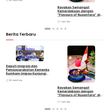
Overstaying dan KUHP Baru
59 menit lalu
Rayakan Semangat
Kemerdekaan dengan
“Flavours of Nusantara” di
Grand Mercure Batam
Centre
1 jam lalu
Berita Terbaru
Batam
Berita Terbaru
Berita Utama
KEPULAUAN RIAU
Deputi Imigrasi dan
W
Pemasyarakatan Kemenko
Batam
S
Kumham Imipas Kunjungi
Berita Terbaru
K
Lapas Batam, Bahas
Berita Utama
Bisnis
2
Overstaying dan KUHP Baru
59 menit lalu
Rayakan Semangat
Kemerdekaan dengan
“Flavours of Nusantara” di
Grand Mercure Batam
Centre
1 jam lalu