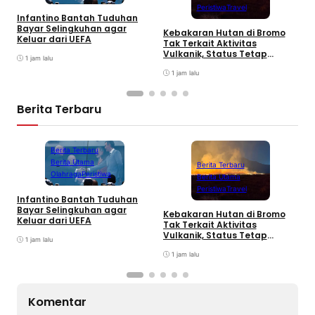
Peristiwa
Travel
Infantino Bantah Tuduhan
K
Bayar Selingkuhan agar
Kebakaran Hutan di Bromo
S
Keluar dari UEFA
Tak Terkait Aktivitas
S
Vulkanik, Status Tetap
T
1 jam lalu
Waspada
1 jam lalu
Berita Terbaru
Berita Terbaru
Berita Utama
Berita Terbaru
Olahraga
Peristiwa
Berita Utama
Peristiwa
Travel
Infantino Bantah Tuduhan
K
Bayar Selingkuhan agar
Kebakaran Hutan di Bromo
S
Keluar dari UEFA
Tak Terkait Aktivitas
S
Vulkanik, Status Tetap
T
1 jam lalu
Waspada
1 jam lalu
Komentar