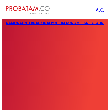
NASIONAL
INTERNASIONAL
POLITIK
EKONOMI
BISNIS
OLAHRAG