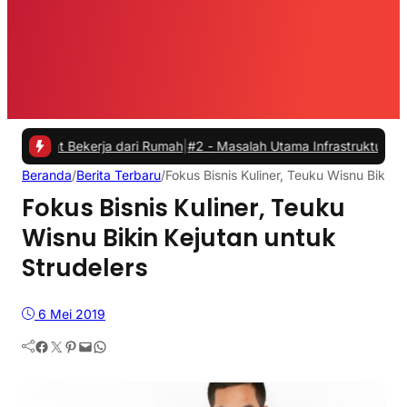
 Bekerja dari Rumah
|
#2 -
Masalah Utama Infrastruktur Pengisian Day
Beranda
/
Berita Terbaru
/
Fokus Bisnis Kuliner, Teuku Wisnu Bikin 
Fokus Bisnis Kuliner, Teuku
Wisnu Bikin Kejutan untuk
Strudelers
6 Mei 2019
Facebook
Twitter
Pinterest
Mail
WhatsApp