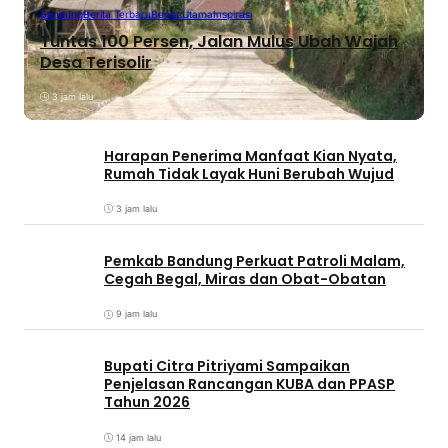
Bandung
Berita Terbaru
Berita Utama
Inspirasi
Tuntas 100 Persen, Jalan Mulus Ubah Wajah
Desa Terisolir
3 jam lalu
Harapan Penerima Manfaat Kian Nyata,
Rumah Tidak Layak Huni Berubah Wujud
3 jam lalu
Pemkab Bandung Perkuat Patroli Malam,
Cegah Begal, Miras dan Obat-Obatan
9 jam lalu
Bupati Citra Pitriyami Sampaikan
Penjelasan Rancangan KUBA dan PPASP
Tahun 2026
14 jam lalu