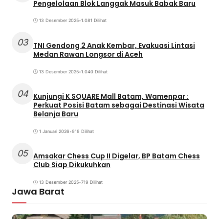
Pengelolaan Blok Langgak Masuk Babak Baru
13 Desember 2025
•
1.081 Dilihat
03
TNI Gendong 2 Anak Kembar, Evakuasi Lintasi
Medan Rawan Longsor di Aceh
13 Desember 2025
•
1.040 Dilihat
04
Kunjungi K SQUARE Mall Batam, Wamenpar :
Perkuat Posisi Batam sebagai Destinasi Wisata
Belanja Baru
1 Januari 2026
•
919 Dilihat
05
Amsakar Chess Cup II Digelar, BP Batam Chess
Club Siap Dikukuhkan
13 Desember 2025
•
719 Dilihat
Jawa Barat