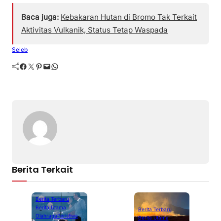
Baca juga:
Kebakaran Hutan di Bromo Tak Terkait
Aktivitas Vulkanik, Status Tetap Waspada
Seleb
Facebook
Twitter
Pinterest
Mail
WhatsApp
Berita Terkait
Berita Terbaru
Berita Utama
Berita Terbaru
Olahraga
Peristiwa
Berita Utama