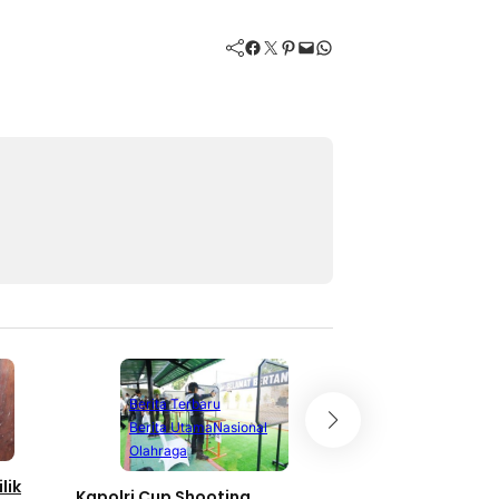
Facebook
Twitter
Pinterest
Mail
WhatsApp
Berita Terbaru
Berita Utama
Nasional
Olahraga
lik
Kapolri Cup Shooting