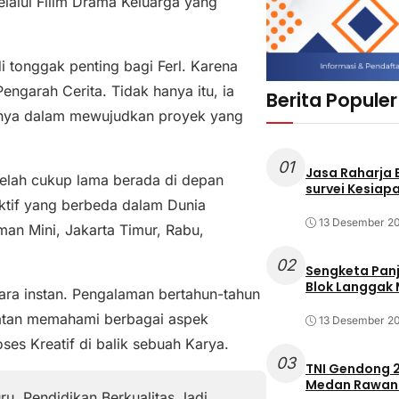
elalui Fillm Drama Keluarga yang
di tonggak penting bagi Ferl. Karena
engarah Cerita. Tidak hanya itu, ia
Berita Populer
annya dalam mewujudkan proyek yang
01
Jasa Raharja
telah cukup lama berada di depan
survei Kesiapa
ktif yang berbeda dalam Dunia
13 Desember 2
aman Mini, Jakarta Timur, Rabu,
02
Sengketa Pan
Blok Langgak
ecara instan. Pengalaman bertahun-tahun
atan memahami berbagai aspek
13 Desember 2
es Kreatif di balik sebuah Karya.
03
TNI Gendong 2
Medan Rawan 
u, Pendidikan Berkualitas Jadi