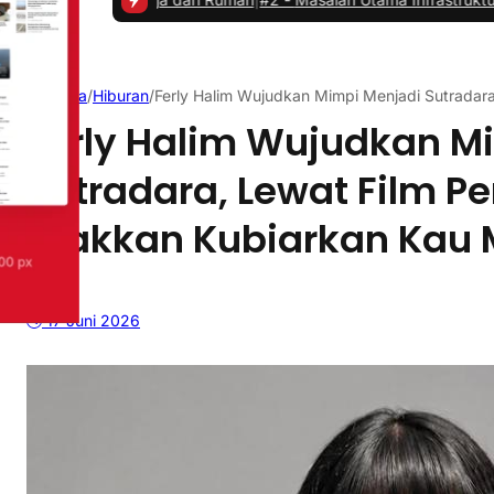
Beranda
/
Hiburan
/
Ferly Halim Wujudkan Mimpi Menjadi Sutradar
Ferly Halim Wujudkan M
Sutradara, Lewat Film P
“Takkan Kubiarkan Kau
17 Juni 2026