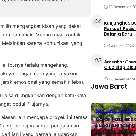
13 Desember 2
04
Kunjungi K SQ
emilih mengangkat kisah yang dekat
Perkuat Posis
Belanja Baru
 ibu dan anak. Menurutnya, konflik
ta. Melainkan karena Komunikasi yang
1 Januari 2026
•
05
Amsakar Chess
ai ibunya terlalu mengekang.
Club Siap Dik
aknya dengan cara yang ia yakini
13 Desember 2
 jarak emosional yang semakin lebar.
Jawa Barat
alu bisa diungkapkan dengan kata-kata.
ngat peduli,” ujarnya.
Bandung
Berita Terbaru
alasan lain mengapa proyek ini terasa
Calon Paskibra
Bupati Bandung T
ialog terinspirasi dari pengalaman
Dan Nasionalis
 dari janji yang pernah ia ucapkan