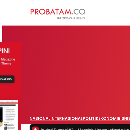
NASIONAL
INTERNASIONAL
POLITIK
EKONOMI
BISNI
kerja dari Rumah
|
#2 -
Masalah Utama Infrastruktur Pengisian Daya un