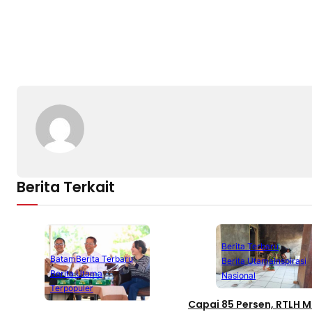
Berita Terkait
Berita Terbaru
Batam
Berita Terbaru
Berita Utama
Inspirasi
Berita Utama
Nasional
Terpopuler
Capai 85 Persen, RTLH Mi