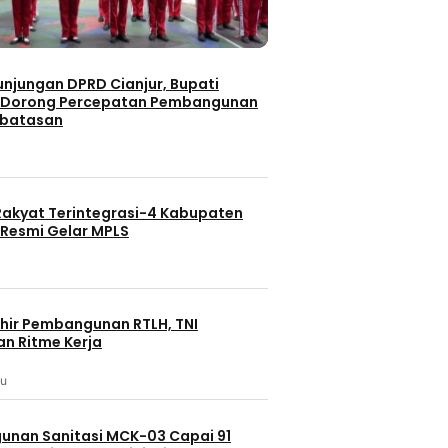
unjungan DPRD Cianjur, Bupati
 Dorong Percepatan Pembangunan
rbatasan
Rakyat Terintegrasi-4 Kabupaten
Resmi Gelar MPLS
hir Pembangunan RTLH, TNI
an Ritme Kerja
lu
nan Sanitasi MCK-03 Capai 91