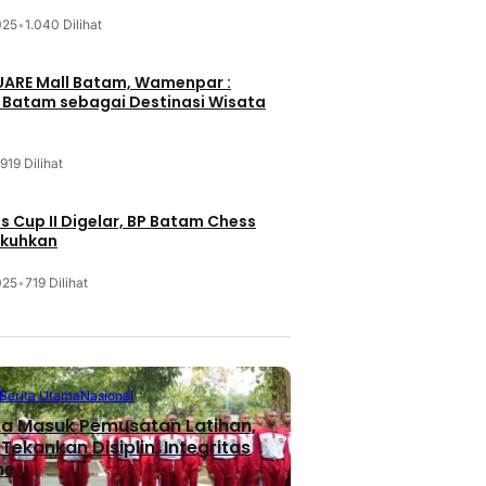
025
•
1.040 Dilihat
UARE Mall Batam, Wamenpar :
i Batam sebagai Destinasi Wisata
919 Dilihat
 Cup II Digelar, BP Batam Chess
ukuhkan
025
•
719 Dilihat
Berita Utama
Nasional
ka Masuk Pemusatan Latihan,
ekankan Disiplin, Integritas
me