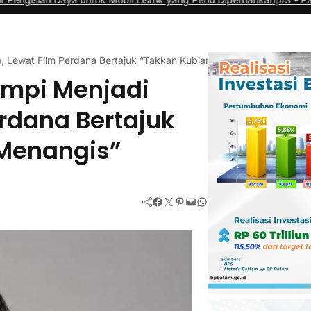
a, Lewat Film Perdana Bertajuk “Takkan Kubiarkan Kau Menangis”
impi Menjadi
erdana Bertajuk
 Menangis”
Facebook
Twitter
Pinterest
Mail
WhatsApp