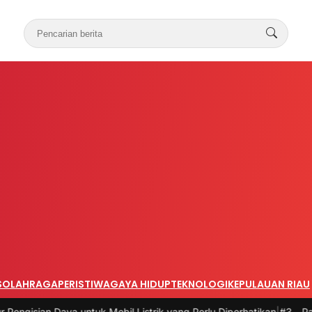
S
OLAHRAGA
PERISTIWA
GAYA HIDUP
TEKNOLOGI
KEPULAUAN RIAU
tuk Mobil Listrik yang Perlu Diperhatikan
|
#3 -
Panduan Belanja Onli