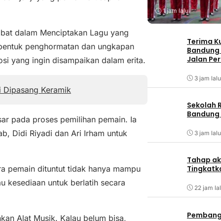
1 jam lalu
rlibat dalam Menciptakan Lagu yang
Terima K
i bentuk penghormatan dan ungkapan
Bandung
Jalan Pe
i yang ingin disampaikan dalam erita.
3 jam lalu
i Dipasang Keramik
Sekolah 
Bandung 
sar pada proses pemilihan pemain. Ia
, Didi Riyadi dan Ari Irham untuk
3 jam lalu
Tahap ak
Tingkatk
ra pemain dituntut tidak hanya mampu
u kesediaan untuk berlatih secara
22 jam la
Pembangu
an Alat Musik. Kalau belum bisa,