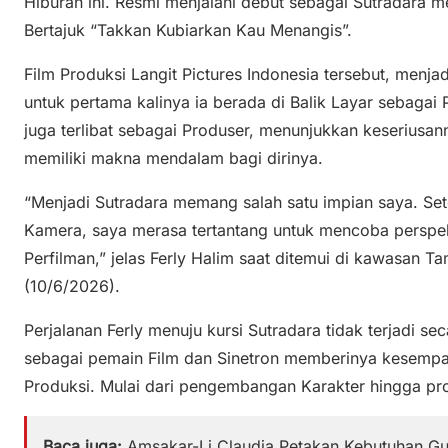
Hiburan ini. Resmi menjalani debut sebagai Sutradara m
Bertajuk “Takkan Kubiarkan Kau Menangis”.
Film Produksi Langit Pictures Indonesia tersebut, menja
untuk pertama kalinya ia berada di Balik Layar sebagai P
juga terlibat sebagai Produser, menunjukkan keserius
memiliki makna mendalam bagi dirinya.
“Menjadi Sutradara memang salah satu impian saya. Se
Kamera, saya merasa tertantang untuk mencoba perspe
Perfilman,” jelas Ferly Halim saat ditemui di kawasan T
(10/6/2026).
Perjalanan Ferly menuju kursi Sutradara tidak terjadi s
sebagai pemain Film dan Sinetron memberinya kesemp
Produksi. Mulai dari pengembangan Karakter hingga pros
Baca juga:
Amsakar-Li Claudia Petakan Kebutuhan Gur