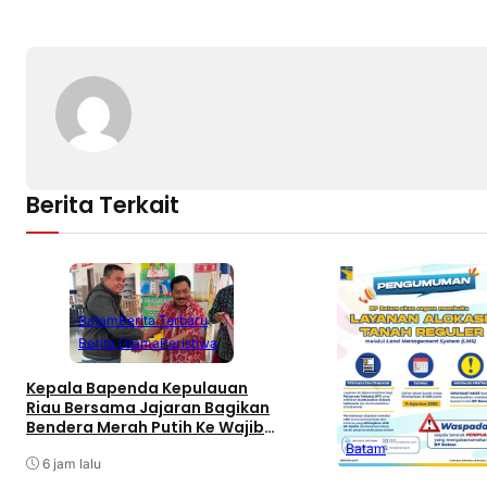
Berita Terkait
Batam
Berita Terbaru
Berita Utama
Peristiwa
Kepala Bapenda Kepulauan
Riau Bersama Jajaran Bagikan
Bendera Merah Putih Ke Wajib
Pajak Kendaraan Bermotor di
Batam
Kantor Samsat
6 jam lalu