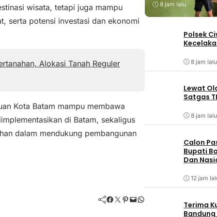
8 jam lalu
tinasi wisata, tetapi juga mampu
, serta potensi investasi dan ekonomi
Polsek C
Kecelaka
8 jam lalu
rtanahan, Alokasi Tanah Reguler
Lewat Ol
Satgas T
& Puan Kota Batam mampu membawa
8 jam lalu
diimplementasikan di Batam, sekaligus
bahan dalam mendukung pembangunan
Calon Pa
Bupati Ba
Dan Nasi
12 jam lal
Facebook
Twitter
Pinterest
Mail
WhatsApp
Terima K
Bandung