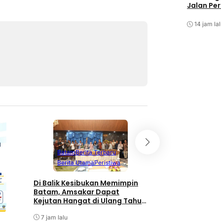
Jalan Pe
14 jam la
Batam
Berita T
Batam
Berita Terbaru
Berita Utama
Berita Utama
Peristiwa
Terpopuler
Di Balik Kesibukan Memimpin
Pengurus PWI Kepr
Batam, Amsakar Dapat
Pengunduran Diri
Kejutan Hangat di Ulang Tahun
Anggota, Koordin
ke-58
Administrasi den
7 jam lalu