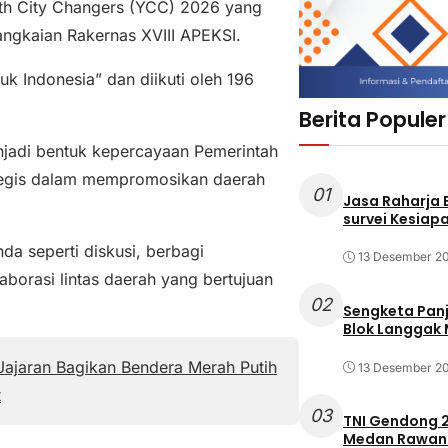
uth City Changers (YCC) 2026 yang
angkaian Rakernas XVIII APEKSI.
 Indonesia” dan diikuti oleh 196
Berita Populer
njadi bentuk kepercayaan Pemerintah
ategis dalam mempromosikan daerah
01
Jasa Raharja
survei Kesiapa
da seperti diskusi, berbagi
13 Desember 2
orasi lintas daerah yang bertujuan
02
Sengketa Pan
Blok Langgak
ajaran Bagikan Bendera Merah Putih
13 Desember 2
t
03
TNI Gendong 2
Medan Rawan 