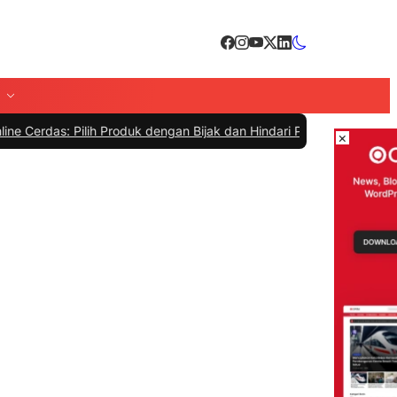
h Produk dengan Bijak dan Hindari Penipuan
|
#4 -
Tips Memilih Sepa
×