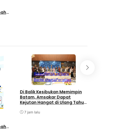
8 jam lalu
nah
lalui
Batam
Berita T
Batam
Berita Terbaru
Berita Utama
Berita Utama
Peristiwa
Terpopuler
Di Balik Kesibukan Memimpin
Pengurus PWI Kepr
Batam, Amsakar Dapat
Pengunduran Diri
Kejutan Hangat di Ulang Tahun
Anggota, Koordin
ke-58
Administrasi den
7 jam lalu
8 jam lalu
nah