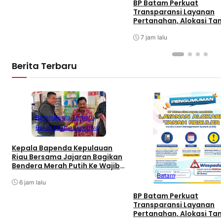
BP Batam Perkuat
Transparansi Layanan
Pertanahan, Alokasi Ta
Reguler Segera Hadir Me
LMS
7 jam lalu
Berita Terbaru
Batam
Berita Terbaru
Berita Utama
Peristiwa
Kepala Bapenda Kepulauan
Riau Bersama Jajaran Bagikan
Bendera Merah Putih Ke Wajib
Pajak Kendaraan Bermotor di
Batam
Kantor Samsat
6 jam lalu
BP Batam Perkuat
Transparansi Layanan
Pertanahan, Alokasi Ta