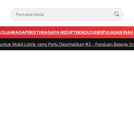
S
OLAHRAGA
PERISTIWA
GAYA HIDUP
TEKNOLOGI
KEPULAUAN RIAU
ik yang Perlu Diperhatikan
|
#3 -
Panduan Belanja Online Cerdas: Pili