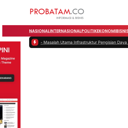
NASIONAL
INTERNASIONAL
POLITIK
EKONOMI
BISNI
h
|
#2 -
Masalah Utama Infrastruktur Pengisian Daya untuk Mobil Listr