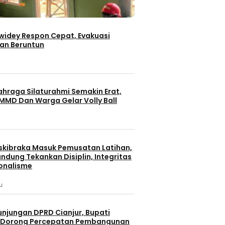
iwidey Respon Cepat, Evakuasi
an Beruntun
ahraga Silaturahmi Semakin Erat,
MMD Dan Warga Gelar Volly Ball
skibraka Masuk Pemusatan Latihan,
ndung Tekankan Disiplin, Integritas
onalisme
u
unjungan DPRD Cianjur, Bupati
 Dorong Percepatan Pembangunan