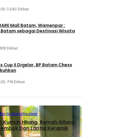
025
•
1.040 Dilihat
UARE Mall Batam, Wamenpar :
i Batam sebagai Destinasi Wisata
919 Dilihat
 Cup II Digelar, BP Batam Chess
ukuhkan
025
•
719 Dilihat
Berita Utama
Nasional
n Kumuh Hilang, Rumah Gilang
 Tembok Dan Lantai Keramik