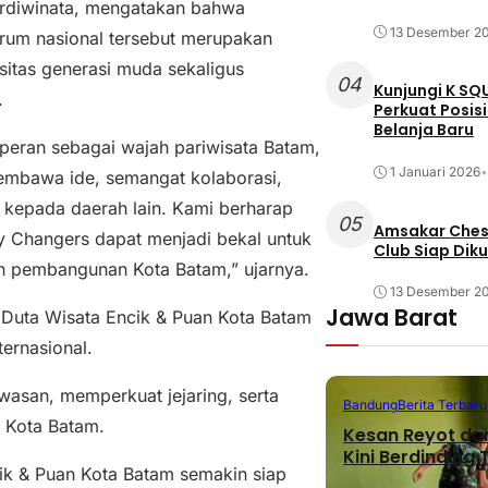
Ardiwinata, mengatakan bahwa
13 Desember 2
orum nasional tersebut merupakan
itas generasi muda sekaligus
04
Kunjungi K SQ
.
Perkuat Posis
Belanja Baru
peran sebagai wajah pariwisata Batam,
1 Januari 2026
•
embawa ide, semangat kolaborasi,
 kepada daerah lain. Kami berharap
05
Amsakar Chess
y Changers dapat menjadi bekal untuk
Club Siap Dik
n pembangunan Kota Batam,” ujarnya.
13 Desember 2
Jawa Barat
Duta Wisata Encik & Puan Kota Batam
ternasional.
asan, memperkuat jejaring, serta
Bandung
Berita Terbaru
 Kota Batam.
Kesan Reyot da
Kini Berdinding
ncik & Puan Kota Batam semakin siap