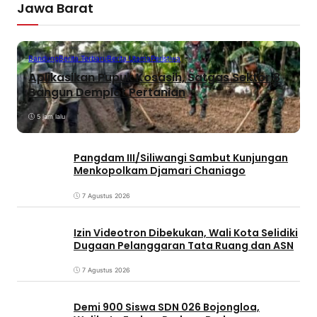
Jawa Barat
Bandung
Berita Terbaru
Berita Utama
Peristiwa
Aplikasikan Pupuk Kosasih, Satgas Sektor 8
Bangun Demplot Pertanian
5 jam lalu
Pangdam III/Siliwangi Sambut Kunjungan
Menkopolkam Djamari Chaniago
7 Agustus 2026
Izin Videotron Dibekukan, Wali Kota Selidiki
Dugaan Pelanggaran Tata Ruang dan ASN
7 Agustus 2026
Demi 900 Siswa SDN 026 Bojongloa,