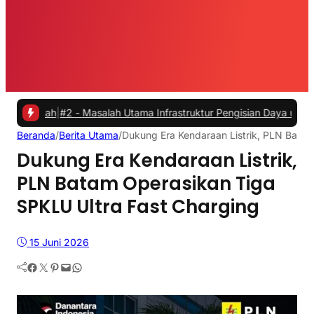
h
|
#2 -
Masalah Utama Infrastruktur Pengisian Daya untuk Mobil Listri
Beranda
/
Berita Utama
/
Dukung Era Kendaraan Listrik, PLN Batam
Dukung Era Kendaraan Listrik,
PLN Batam Operasikan Tiga
SPKLU Ultra Fast Charging
15 Juni 2026
Facebook
Twitter
Pinterest
Mail
WhatsApp