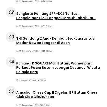
13 Desember 2025
•
1.094 Dilihat
02
Sengketa Panjang SPR–KCL Tuntas,
Pengelolaan Blok Langgak Masuk Babak Baru
13 Desember 2025
•
1.081 Dilihat
03
TNI Gendong 2 Anak Kembar, Evakuasi Lintasi
Medan Rawan Longsor di Aceh
13 Desember 2025
•
1.040 Dilihat
04
Kunjungi K SQUARE Mall Batam, Wamenpar :
Perkuat Posisi Batam sebagai Destinasi Wisata
Belanja Baru
1 Januari 2026
•
919 Dilihat
05
Amsakar Chess Cup II Digelar, BP Batam Chess
Club Siap Dikukuhkan
13 Desember 2025
•
719 Dilihat