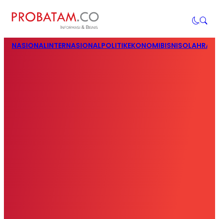
NASIONAL
INTERNASIONAL
POLITIK
EKONOMI
BISNIS
OLAHRAG