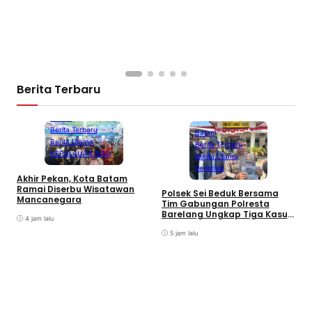
Berita Terbaru
Batam
Berita Terbaru
Batam
Berita Utama
Berita Terbaru
KEPULAUAN RIAU
Berita Utama
Peristiwa
Akhir Pekan, Kota Batam
A
Ramai Diserbu Wisatawan
S
Polsek Sei Beduk Bersama
Mancanegara
D
Tim Gabungan Polresta
Barelang Ungkap Tiga Kasus
4 jam lalu
Curanmor
5 jam lalu