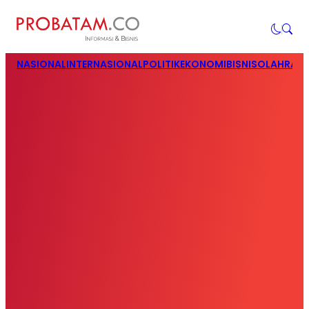
NASIONAL
INTERNASIONAL
POLITIK
EKONOMI
BISNIS
OLAHRAG