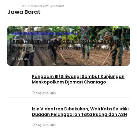
13 Desember 2025
•
719 Dilihat
Jawa Barat
Bandung
Berita Terbaru
Berita Utama
Peristiwa
Aplikasikan Pupuk Kosasih, Satgas Sektor 8
Bangun Demplot Pertanian
7 jam lalu
Pangdam III/Siliwangi Sambut Kunjungan
Menkopolkam Djamari Chaniago
7 Agustus 2026
Izin Videotron Dibekukan, Wali Kota Selidiki
Dugaan Pelanggaran Tata Ruang dan ASN
7 Agustus 2026