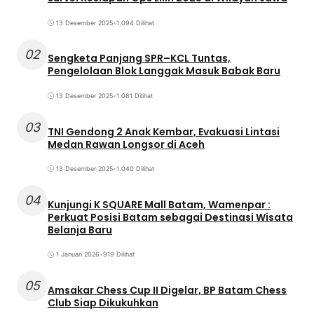
13 Desember 2025
•
1.094 Dilihat
02
Sengketa Panjang SPR–KCL Tuntas,
Pengelolaan Blok Langgak Masuk Babak Baru
13 Desember 2025
•
1.081 Dilihat
03
TNI Gendong 2 Anak Kembar, Evakuasi Lintasi
Medan Rawan Longsor di Aceh
13 Desember 2025
•
1.040 Dilihat
04
Kunjungi K SQUARE Mall Batam, Wamenpar :
Perkuat Posisi Batam sebagai Destinasi Wisata
Belanja Baru
1 Januari 2026
•
919 Dilihat
05
Amsakar Chess Cup II Digelar, BP Batam Chess
Club Siap Dikukuhkan