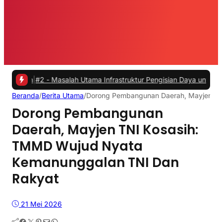
|
#2 -
Masalah Utama Infrastruktur Pengisian Daya untuk Mobil Listri
Beranda
/
Berita Utama
/
Dorong Pembangunan Daerah, Mayjen TN
Dorong Pembangunan
Daerah, Mayjen TNI Kosasih:
TMMD Wujud Nyata
Kemanunggalan TNI Dan
Rakyat
21 Mei 2026
Facebook
Twitter
Pinterest
Mail
WhatsApp